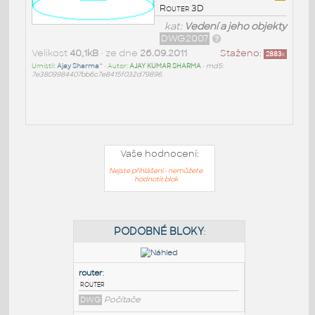
Router 3D
kat:
Vedení a jeho objekty
DWG2007
Velikost
40,1kB
• ze dne
26.09.2011
Staženo:
2883
x
Umístil:
Ajay Sharma^
• Autor:
AJAY KUMAR SHARMA
•
md5:
7e3809984407bb6c7e8415f032d79896
Vaše hodnocení:
Nejste přihlášeni - nemůžete
hodnotit blok