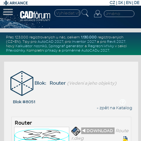
CZ
|
SK
|
EN
|
DE
Přes 123.000 registrovaných u nás, celkem
1.130.000
registrovaných
(CZ+EN)
. Tipy pro
AutoCAD 2027
, pro
Inventor 2027
a pro
Revit 2027
.
Nový
Kalkulátor nosníků
,
Spirograf generátor
a
Regresní křivky
v sekci
Převodníky
.
Kompletní
příkazy
a
proměnné AutoCADu 2027
.
Blok: Router
(Vedení a jeho objekty)
Blok #8051
« zpět na Katalog
Router
◄ DOWNLOAD
Route
r.dwg