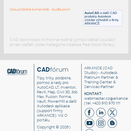
Ethernet router
Dosud žádné komentáře - buďte první
RFA
Počítače
AutoCAD
a další CAD
produkty Autodesk
získáte výhodně u firmy
ARKANCE
CAD download: knihovna rodina symbol detail součást
prvek stafáž výkres kategorie kolekce free block library
CAD
fórum
ARKANCE
(CAD
Studio) - Autodesk
Platinum Partner &
Tipy, triky, podpora,
Training Center &
pomoc a rady pro
Services Partner
AutoCAD, LT, Inventor,
Revit, Map, Civil 3D, 3ds
KONTAKT:
Max, Fusion, Forma,
webmaster.cz@arkance.w
Vault, PowerMill a další
| tel. +420 910 970 111
Autodesk aplikace
(support firmy
ARKANCE). Viz
O
portálu
.
Copyright © 2026 |