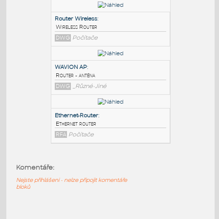
PODOBNÉ BLOKY
:
router
:
router
DWG
Počítače
Router Wireless
:
Wireless Router
DWG
Počítače
WAVION AP
:
Router - anténa
Komentáře:
DWG
_Různé-Jiné
Nejste přihlášeni - nelze připojit komentáře
bloků
Ethernet-Router
: