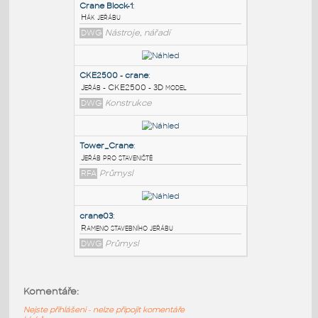
PODOBNÉ BLOKY
:
Crane Block-1
:
Hák jeřábu
DWG
Nástroje, nářadí
CKE2500 - crane
:
Jeřáb - CKE2500 - 3D model
DWG
Konstrukce
Tower_Crane
:
Komentáře:
Jeřáb pro staveniště
Nejste přihlášeni - nelze připojit komentáře
RFA
Průmysl