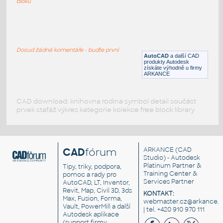
bloků
crane03
:
Rameno stavebního jeřábu
Dosud žádné komentáře - buďte první
DWG
Průmysl
AutoCAD
a další CAD
produkty Autodesk
získáte výhodně u firmy
ARKANCE
CAD download: knihovna rodina symbol detail součást
prvek stafáž výkres kategorie kolekce free block library
CAD
fórum
ARKANCE
(CAD
Studio) - Autodesk
Platinum Partner &
Tipy, triky, podpora,
Training Center &
pomoc a rady pro
Services Partner
AutoCAD, LT, Inventor,
Revit, Map, Civil 3D, 3ds
KONTAKT:
Max, Fusion, Forma,
webmaster.cz@arkance.w
Vault, PowerMill a další
| tel. +420 910 970 111
Autodesk aplikace
(support firmy