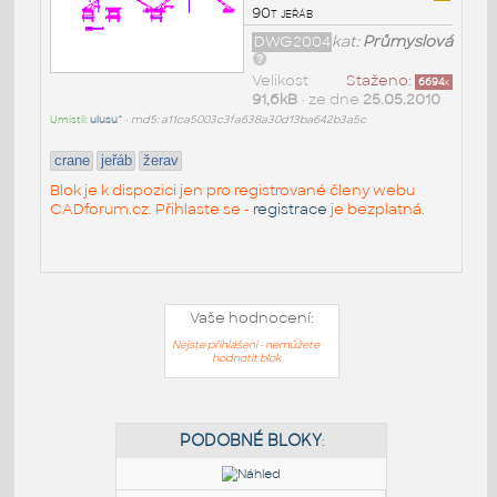
90t jeřáb
DWG2004
kat:
Průmyslová
Velikost
Staženo:
6694
x
91,6kB
• ze dne
25.05.2010
Umístil:
ulusu^
•
md5: a11ca5003c3fa638a30d13ba642b3a5c
crane
jeřáb
žerav
Blok je k dispozici jen pro registrované členy webu
CADforum.cz. Přihlaste se -
registrace
je bezplatná.
Vaše hodnocení:
Nejste přihlášeni - nemůžete
hodnotit blok