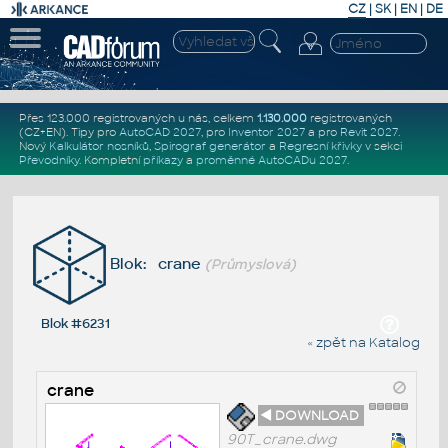
CZ
|
SK
|
EN
|
DE
Přes 123.000 registrovaných u nás, celkem
1.130.000
registrovaných
(CZ+EN)
. Tipy pro
AutoCAD 2027
, pro
Inventor 2027
a pro
Revit 2027
.
Nový
Kalkulátor nosníků
,
Spirograf generátor
a
Regresní křivky
v sekci
Převodníky
.
Kompletní
příkazy
a
proměnné AutoCADu 2027
.
Blok: crane
(Průmyslová)
Blok #6231
« zpět na Katalog
crane
◄ DOWNLOAD
90T_crane.dwg