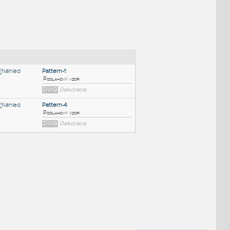
NÉ BLOKY
:
Pattern-1
:
Podlahový vzor
DWG
Dekorace
Pattern-4
:
Podlahový vzor
DWG
Dekorace