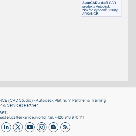
AutoCAD
a další CAD
produkty Autodesk
získáte výhodně u firmy
ARKANCE
NCE
(CAD Studio) - Autodesk Platinum Partner & Training
r & Services Partner
AKT:
ster.cz@arkance.world | tel. +420 910 970 111