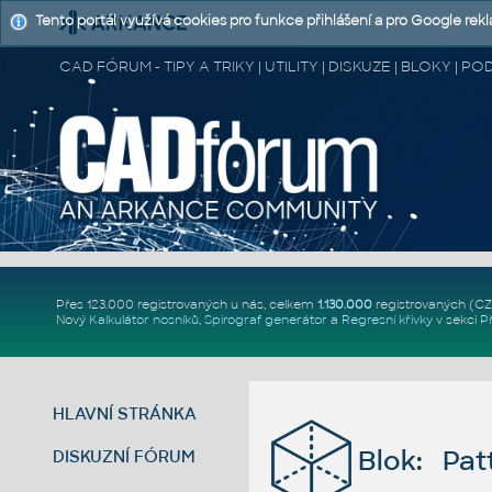
Tento portál využívá cookies pro funkce přihlášení a pro Google rek
CAD FÓRUM - TIPY A TRIKY | UTILITY | DISKUZE | BLOKY |
Přes 123.000 registrovaných u nás, celkem
1.130.000
registrovaných (C
Nový
Kalkulátor nosníků
,
Spirograf generátor
a
Regresní křivky
v sekci
P
HLAVNÍ STRÁNKA
Blok: Pat
DISKUZNÍ FÓRUM