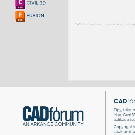
CIVIL 3D
FUSION
CAD download: knihovna rodina symbol detai
CAD
fó
Tipy, triky
Map, Civil 
aplikace (
Copyright 
soukromí, 