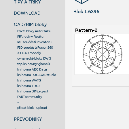
TIPY A TRIKY
Blok #6396
DOWNLOAD
CAD/BIM bloky
Pattern-2
DWG bloky AutoCADu
RFA rodiny Revitu
IPT součásti Inventoru
F3D součásti Fusion360
3D CAD modely
dynamické bloky DWG
top knihovny výrobců
knihovna AEC Data
knihovna RUG-CADstudio
knihovna WATG
knihovna TDCZ
knihovna BIMproject
PARTcommunity
--
přidat blok - upload
PŘEVODNÍKY