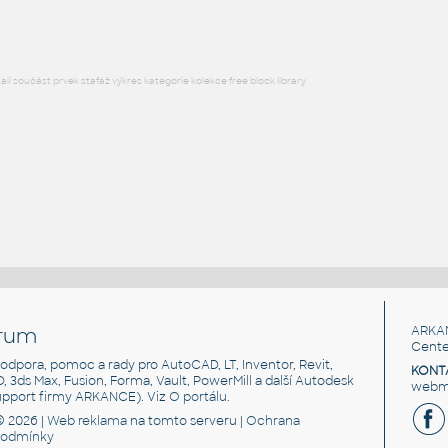
l součást prvek stafáž výkres kategorie kolekce free block library
rum
ARKA
Cente
, podpora, pomoc a rady pro AutoCAD, LT, Inventor, Revit,
KONT
3D, 3ds Max, Fusion, Forma, Vault, PowerMill a další Autodesk
webma
support firmy ARKANCE). Viz
O portálu
.
© 2026 |
Web reklama
na tomto serveru |
Ochrana
podmínky