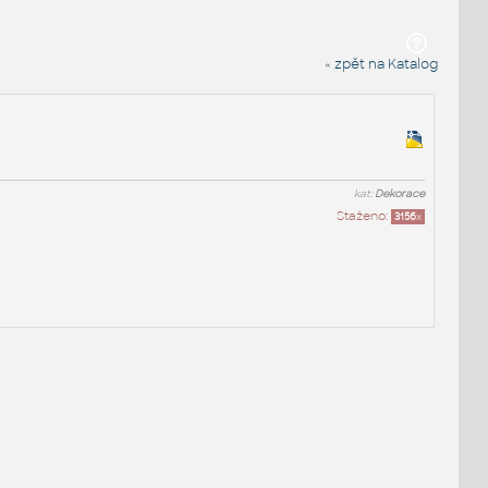
« zpět na Katalog
kat:
Dekorace
Staženo:
3156
x