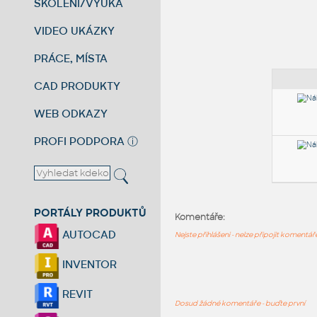
ŠKOLENÍ/VÝUKA
VIDEO UKÁZKY
PRÁCE, MÍSTA
CAD PRODUKTY
WEB ODKAZY
PROFI PODPORA
ⓘ
PORTÁLY PRODUKTŮ
Komentáře:
AUTOCAD
Nejste přihlášeni - nelze připojit komentá
INVENTOR
REVIT
Dosud žádné komentáře - buďte první