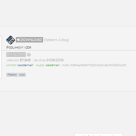
◄ DOWNLOAD
Pattern-2.dwg
Podlahový vzor
DWG2000
Velikost
87,9kB
• ze dne
01.08.2010
Umístil:
caddemail^
• Autor:
caddman
•
md5: 206fea656671d0235afc6e75f0362d38
Pattern
vzor