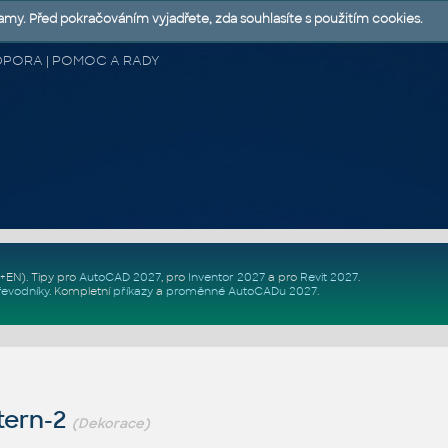
lamy. Před pokračováním vyjadřete, zda souhlasíte s použitím cookies.
 PODPORA | POMOC A RADY
Z+EN)
. Tipy pro
AutoCAD 2027
, pro
Inventor 2027
a pro
Revit 2027
.
řevodníky
.
Kompletní
příkazy
a
proměnné AutoCADu 2027
.
tern-2
(Dekorace)