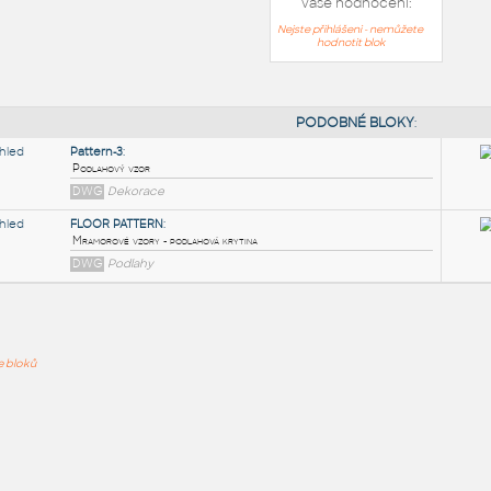
Vaše hodnocení:
Nejste přihlášeni - nemůžete
hodnotit blok
PODOB
Pattern-3
:
ře bloků
Podlahový vzor
DWG
Dekorace
FLOOR PATTERN
:
Mramorové vzory - podlahová krytina
DWG
Podlahy