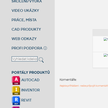
ŠKOLENÍ/VÝUKA
VIDEO UKÁZKY
PRÁCE, MÍSTA
CAD PRODUKTY
WEB ODKAZY
PROFI PODPORA
ⓘ
PORTÁLY PRODUKTŮ
AUTOCAD
Komentáře:
Nejste přihlášeni - nelze připojit komentá
INVENTOR
REVIT