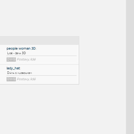
NÉ BLOKY
:
people woman 3D
:
Lidé - žena 3D
DWG
Postavy, lidé
lady_hat
:
Dáma s kloboukem