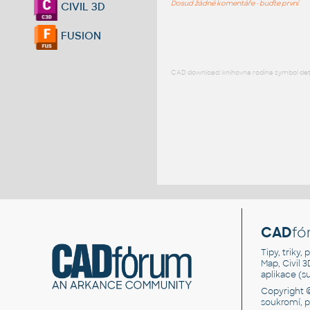
Dosud žádné komentáře - buďte první
CIVIL 3D
FUSION
CAD download: knihovna rodina symbol detai
CAD
fó
Tipy, triky
Map, Civil 
aplikace (
Copyright 
soukromí, 