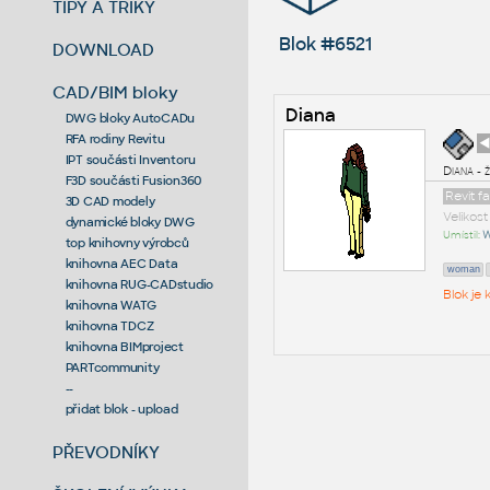
TIPY A TRIKY
Blok #6521
DOWNLOAD
CAD/BIM bloky
Diana
DWG bloky AutoCADu
RFA rodiny Revitu
◄
IPT součásti Inventoru
Diana - 
F3D součásti Fusion360
Revit f
3D CAD modely
Velikos
dynamické bloky DWG
Umístil:
W
top knihovny výrobců
knihovna AEC Data
woman
knihovna RUG-CADstudio
Blok je
knihovna WATG
knihovna TDCZ
knihovna BIMproject
PARTcommunity
--
přidat blok - upload
PŘEVODNÍKY