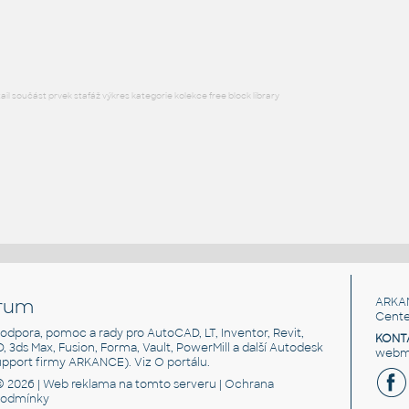
DWG
Postavy, lidé
l součást prvek stafáž výkres kategorie kolekce free block library
rum
ARKA
Cente
, podpora, pomoc a rady pro AutoCAD, LT, Inventor, Revit,
KONT
3D, 3ds Max, Fusion, Forma, Vault, PowerMill a další Autodesk
webma
support firmy ARKANCE). Viz
O portálu
.
© 2026 |
Web reklama
na tomto serveru |
Ochrana
podmínky