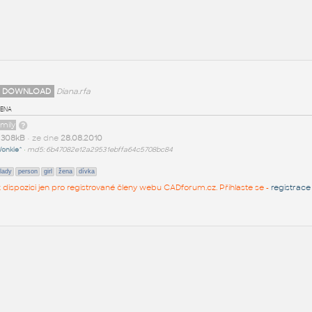
 DOWNLOAD
Diana.rfa
žena
amily
t
308kB
• ze dne
28.08.2010
onkie^
•
md5: 6b47082e12a29531ebffa64c5708bc84
lady
person
girl
žena
dívka
 k dispozici jen pro registrované členy webu CADforum.cz. Přihlaste se -
registrace