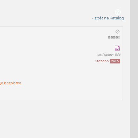
« zpět na Katalog
kat:
Postavy, lidé
Staženo:
2487
x
je bezplatná.