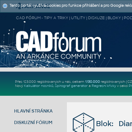
Tento portál využívá cookies pro funkce přihlášení a pro Google rek
CAD FÓRUM - TIPY A TRIKY | UTILITY | DISKUZE | BLOKY |
Přes 123.000 registrovaných u nás, celkem
1.130.000
registrovaných (C
Nový
Kalkulátor nosníků
,
Spirograf generátor
a
Regresní křivky
v sekci
P
HLAVNÍ STRÁNKA
Blok: Di
DISKUZNÍ FÓRUM