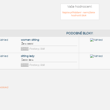
Vaše hodnocení:
Nejste přihlášeni - nemůžete
hodnotit blok
PODOB
woman sitting
:
ře bloků
Žena sedící
DWG
Postavy, lidé
sitting lady
:
Sedící žena