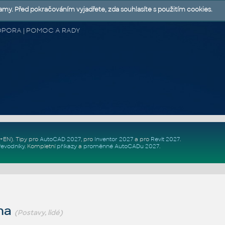
lamy. Před pokračováním vyjadřete, zda souhlasíte s použitím cookies.
 PODPORA | POMOC A RADY
Z+EN)
. Tipy pro
AutoCAD 2027
, pro
Inventor 2027
a pro
Revit 2027
.
řevodníky
.
Kompletní
příkazy
a
proměnné AutoCADu 2027
.
ana
(Postavy, lidé)