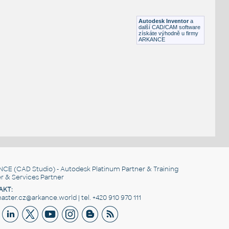
Podvozok s dvojkolím pre nákladný vagón H0
IPT
Kolejová
Autodesk Inventor
a
další CAD/CAM software
získáte výhodně u firmy
ARKANCE
NCE
(CAD Studio) - Autodesk Platinum Partner & Training
r & Services Partner
AKT:
ster.cz@arkance.world | tel. +420 910 970 111