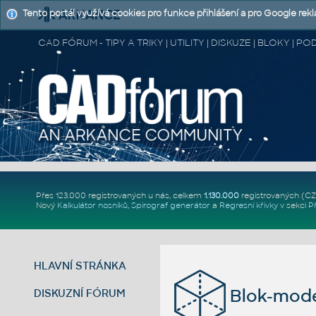
Tento portál využívá cookies pro funkce přihlášení a pro Google rek
CAD FÓRUM - TIPY A TRIKY | UTILITY | DISKUZE | BLOKY |
Přes 123.000 registrovaných u nás, celkem
1.130.000
registrovaných (C
Nový
Kalkulátor nosníků
,
Spirograf generátor
a
Regresní křivky
v sekci
P
HLAVNÍ STRÁNKA
Blok-mode
DISKUZNÍ FÓRUM