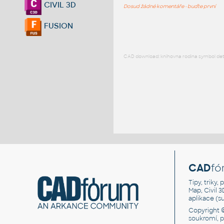
CIVIL 3D
Dosud žádné komentáře - buďte první
FUSION
CAD download: knihovna rodina symbol detai
CAD
fó
Tipy, triky
Map, Civil 
aplikace (
Copyright 
soukromí, 