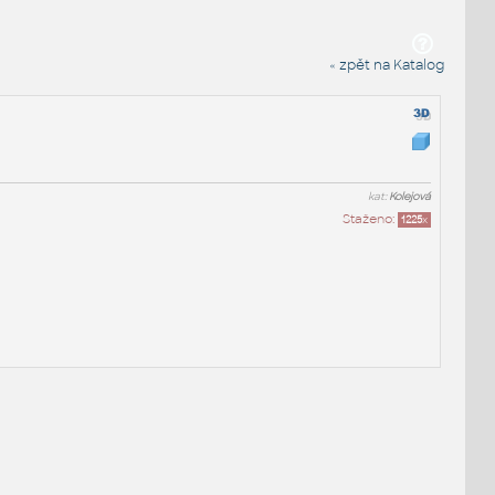
« zpět na Katalog
kat:
Kolejová
Staženo:
1225
x