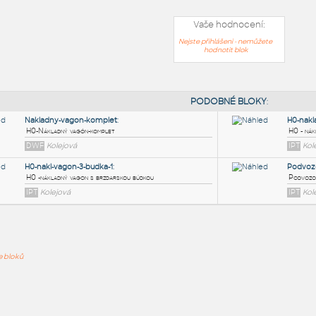
Vaše hodnocení:
Nejste přihlášeni - nemůžete
hodnotit blok
PODOB
Nakladny-vagon-komplet
:
ře bloků
H0-Nákladný vagón-komplet
DWF
Kolejová
H0-nakl-vagon-3-budka-1
: