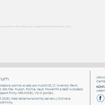
H0 -nákladný vagon s brzdarskou búdkou
IPT
Kolejová
l součást prvek stafáž výkres kategorie kolekce free block library
rum
ARKA
Cente
, podpora, pomoc a rady pro AutoCAD, LT, Inventor, Revit,
KONT
3D, 3ds Max, Fusion, Forma, Vault, PowerMill a další Autodesk
webma
support firmy ARKANCE). Viz
O portálu
.
© 2026 |
Web reklama
na tomto serveru |
Ochrana
podmínky