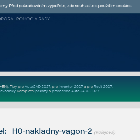
lamy. Před pokračováním vyjadřete, zda souhlasíte s použitím cookies.
 PODPORA | POMOC A RADY
Z+EN)
. Tipy pro
AutoCAD 2027
, pro
Inventor 2027
a pro
Revit 2027
.
řevodníky
.
Kompletní
příkazy
a
proměnné AutoCADu 2027
.
l: H0-nakladny-vagon-2
(Kolejová)