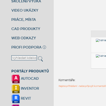
ŠKOLENÍ/VÝUKA
VIDEO UKÁZKY
PRÁCE, MÍSTA
CAD PRODUKTY
WEB ODKAZY
PROFI PODPORA
ⓘ
PORTÁLY PRODUKTŮ
AUTOCAD
Komentáře:
Nejste přihlášeni - nelze připojit komentá
INVENTOR
REVIT