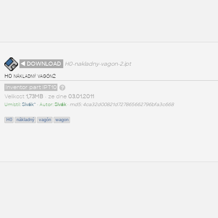
◄ DOWNLOAD
H0-nakladny-vagon-2.ipt
H0 nákladný vagón2
Inventor part IPT10
Velikost
1,73MB
• ze dne
03.01.2011
Umístil:
Sivák^
• Autor:
Sivák
•
md5: 4ca32d00821d727865662796bfa3c668
H0
nákladný
vagón
wagon