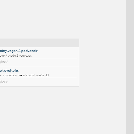
NÉ BLOKY
:
H0-nakladny-vagon-2-podvozok
:
H0 - nákladný vagón 2 podvozok
IPT
Kolejová
Podvozok-dvojkolie
: