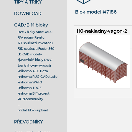
TIPY A TRIKY
Blok-model #7186
DOWNLOAD
CAD/BIM bloky
H0-nakladny-vagon-2
DWG bloky AutoCADu
RFA rodiny Revitu
IPT součásti Inventoru
F3D součásti Fusion360
3D CAD modely
dynamické bloky DWG
top knihovny výrobců
knihovna AEC Data
knihovna RUG-CADstudio
knihovna WATG
knihovna TDCZ
knihovna BIMproject
PARTcommunity
--
přidat blok - upload
PŘEVODNÍKY