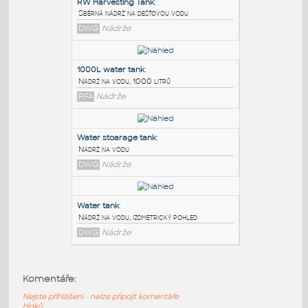
PODOBNÉ BLOKY
:
RW Harvesting Tank
:
Sběrná nádrž na dešťovou vodu
DWG
Nádrže
1000L water tank
:
Nádrž na vodu, 1000 litrů
RFA
Nádrže
Water stoarage tank
:
Komentáře:
Nádrž na vodu
Nejste přihlášeni - nelze připojit komentáře
DWG
Nádrže
bloků