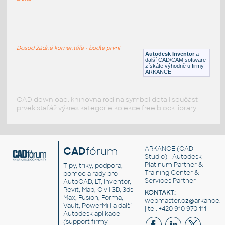
Water tank
:
Nádrž na vodu, izometrický pohled
Dosud žádné komentáře - buďte první
DWG
Nádrže
Autodesk Inventor
a
další CAD/CAM software
získáte výhodně u firmy
ARKANCE
CAD download: knihovna rodina symbol detail součást
prvek stafáž výkres kategorie kolekce free block library
CAD
fórum
ARKANCE
(CAD
Studio) - Autodesk
Platinum Partner &
Tipy, triky, podpora,
Training Center &
pomoc a rady pro
Services Partner
AutoCAD, LT, Inventor,
Revit, Map, Civil 3D, 3ds
KONTAKT:
Max, Fusion, Forma,
webmaster.cz@arkance.w
Vault, PowerMill a další
| tel. +420 910 970 111
Autodesk aplikace
(support firmy