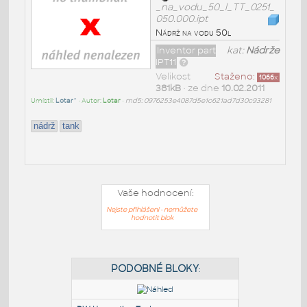
_na_vodu_50_l_TT_0251_
050.000.ipt
Nádrž na vodu 50l
Inventor part
kat:
Nádrže
IPT11
Velikost
Staženo:
1066
x
381kB
• ze dne
10.02.2011
Umístil:
Lotar^
• Autor:
Lotar
•
md5: 0976253e4087d5e1c621ad7d30c93281
nádrž
tank
Vaše hodnocení:
Nejste přihlášeni - nemůžete
hodnotit blok