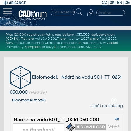
CZ
|
SK
|
EN
|
DE
Přes 123.000 registrovaných u nás, celkem
1.130.000
registrovaných
(CZ+EN)
. Tipy pro
AutoCAD 2027
, pro
Inventor 2027
a pro
Revit 2027
.
Nový
Kalkulátor nosníků
,
Spirograf generátor
a
Regresní křivky
v sekci
Převodníky
.
Kompletní
příkazy
a
proměnné AutoCADu 2027
.
Blok-model: Nádrž na vodu 50 l_TT_0251
050.000
(Nádrže)
Blok-model #7298
« zpět na Katalog
Nádrž na vodu 50 l_TT_0251 050.000
◄ DOWNLOAD
Nádrž