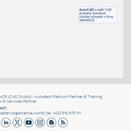
DWG
Sdělovací
AutoCAD
a další CAD
produkty Autodesk
získáte výhodně u firmy
ARKANCE
NCE
(CAD Studio) - Autodesk Platinum Partner & Training
r & Services Partner
AKT:
ster.cz@arkance.world | tel. +420 910 970 111