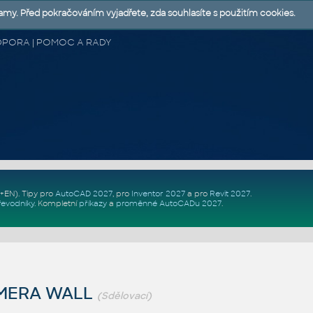
lamy. Před pokračováním vyjadřete, zda souhlasíte s použitím cookies.
 PODPORA | POMOC A RADY
Z+EN)
. Tipy pro
AutoCAD 2027
, pro
Inventor 2027
a pro
Revit 2027
.
řevodníky
.
Kompletní
příkazy
a
proměnné AutoCADu 2027
.
MERA WALL
(Sdělovací)