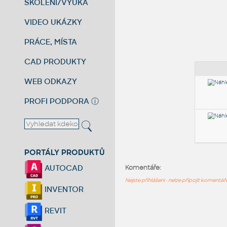
ŠKOLENÍ/VÝUKA
VIDEO UKÁZKY
PRÁCE, MÍSTA
CAD PRODUKTY
WEB ODKAZY
PROFI PODPORA
ⓘ
PORTÁLY PRODUKTŮ
AUTOCAD
Komentáře:
Nejste přihlášeni - nelze připojit komentá
INVENTOR
REVIT