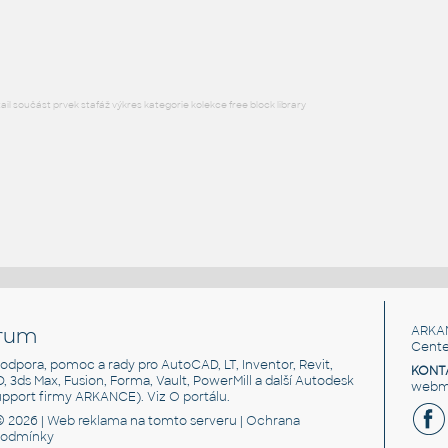
DWG
Liniová schemata
l součást prvek stafáž výkres kategorie kolekce free block library
rum
ARKA
Cente
, podpora, pomoc a rady pro AutoCAD, LT, Inventor, Revit,
KONT
3D, 3ds Max, Fusion, Forma, Vault, PowerMill a další Autodesk
webma
support firmy ARKANCE). Viz
O portálu
.
© 2026 |
Web reklama
na tomto serveru |
Ochrana
podmínky