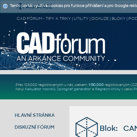
Tento portál využívá cookies pro funkce přihlášení a pro Google rek
CAD FÓRUM - TIPY A TRIKY | UTILITY | DISKUZE | BLOKY |
Přes 123.000 registrovaných u nás, celkem
1.130.000
registrovaných (C
Nový
Kalkulátor nosníků
,
Spirograf generátor
a
Regresní křivky
v sekci
P
HLAVNÍ STRÁNKA
Blok: CA
DISKUZNÍ FÓRUM