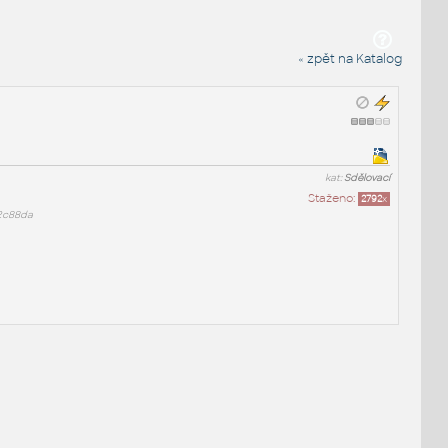
« zpět na Katalog
kat:
Sdělovací
Staženo:
2792
x
2c88da