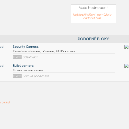
Vaše hodnocení:
Nejste přihlášeni - nemůžete
hodnotit blok
PODOB
Security-Camera
:
ře bloků
Bezpečnostní kamery, IP kamery, CCTV - symboly
DWG
Sdělovací
Bullet camera
:
Symbol - bullet kamera