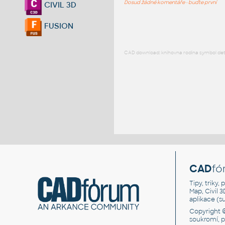
Dosud žádné komentáře - buďte první
CIVIL 3D
FUSION
CAD download: knihovna rodina symbol detai
CAD
fó
Tipy, triky
Map, Civil 
aplikace (
Copyright 
soukromí, 