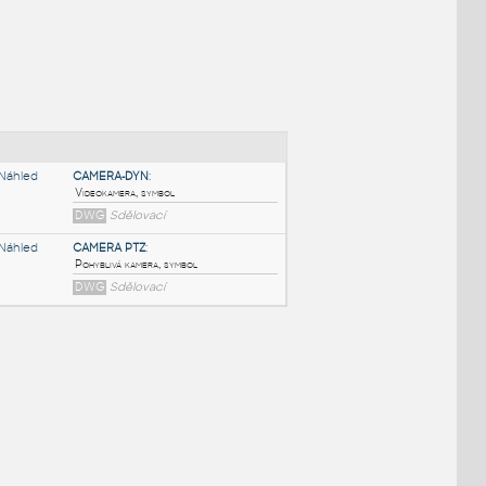
NÉ BLOKY
:
CAMERA-DYN
:
Videokamera, symbol
DWG
Sdělovací
CAMERA PTZ
:
Pohyblivá kamera, symbol