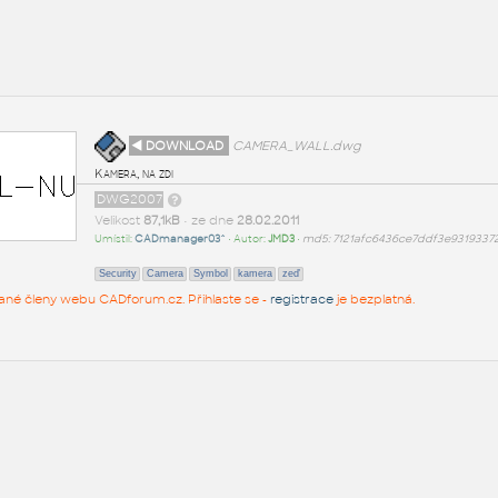
◄ DOWNLOAD
CAMERA_WALL.dwg
Kamera, na zdi
DWG2007
Velikost
87,1kB
• ze dne
28.02.2011
Umístil:
CADmanager03^
• Autor:
JMD3
•
md5: 7121afc6436ce7ddf3e9319337
Security
Camera
Symbol
kamera
zeď
rované členy webu CADforum.cz. Přihlaste se -
registrace
je bezplatná.