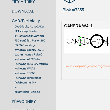
TIPY A TRIKY
Blok #7355
DOWNLOAD
CAD/BIM bloky
CAMERA WALL
DWG bloky AutoCADu
RFA rodiny Revitu
IPT součásti Inventoru
F3D součásti Fusion360
3D CAD modely
dynamické bloky DWG
top knihovny výrobců
knihovna AEC Data
knihovna RUG-CADstudio
Blok je k dispozici jen pro regist
knihovna WATG
knihovna TDCZ
knihovna BIMproject
PARTcommunity
--
přidat blok - upload
PŘEVODNÍKY