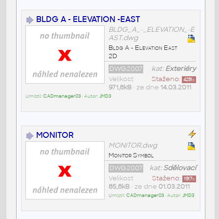
BLDG A - ELEVATION -EAST
BLDG_A_-_ELEVATION_-E
AST.dwg
Bldg A - Elevation East
2D
DWG2007
kat:
Exteriéry
Velikost
Staženo:
4251
x
971,8kB
• ze dne
14.03.2011
Umístil:
CADmanager03
• Autor:
JMD3
MONITOR
MONITOR.dwg
Monitor Symbol
DWG2007
kat:
Sdělovací
Velikost
Staženo:
1517
x
85,8kB
• ze dne
01.03.2011
Umístil:
CADmanager03
• Autor:
JMD3