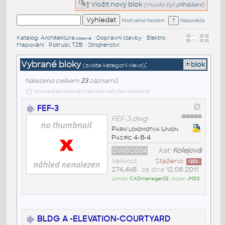
Vložit nový blok
(musíte být
přihlášeni
)
Podrobné hledání
Nápověda
Katalog
:
Architektura
•
Dopravní stavby
•
Elektro
•
/obecné
Mapování
•
Potrubí, TZB
•
Strojírenství
Vybrané bloky
:
blok
(zvolte kategorii vlevo)
Nalezeno celkem
23
záznamů
hromadné stahování není pro váš účet dostupné
FEF-3
FEF-3.dwg
Parní lokomotiva Union
Pacific 4-8-4
DWG2004
kat:
Kolejová
Velikost
Staženo:
1353
x
274,4kB
• ze dne
12.06.2011
Umístil:
CADmanager03
• Autor:
JMD3
BLDG A -ELEVATION-COURTYARD