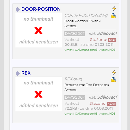
DOOR-POSITION
DOOR-POSITION.dwg
Door Postion Switch
Symbol
DWG2007
kat:
Sdělovací
Velikost
Staženo:
1314
x
66,3kB
• ze dne
01.03.2011
Umístil:
CADmanager03
• Autor:
JMD3
REX
REX.dwg
Request for Exit Detector
Symbol
DWG2007
kat:
Sdělovací
Velikost
Staženo:
1279
x
72,2kB
• ze dne
01.03.2011
Umístil:
CADmanager03
• Autor:
JMD3