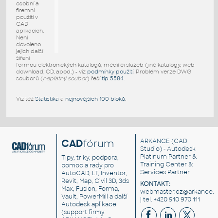
osobní a
firemní
použití v
CAD
aplikacích.
Není
dovoleno
jejich další
šíření
formou elektronických katalogů, médií či služeb (jiné katalogy, web
download, CD, apod.) - viz
podmínky použití
. Problém verze DWG
souborů (
neplatný soubor
) řeší
tip 5584
.
Viz též
Statistika
a
nejnovějších 100 bloků
.
CAD
fórum
ARKANCE
(CAD
Studio) - Autodesk
Platinum Partner &
Tipy, triky, podpora,
Training Center &
pomoc a rady pro
Services Partner
AutoCAD, LT, Inventor,
Revit, Map, Civil 3D, 3ds
KONTAKT:
Max, Fusion, Forma,
webmaster.cz@arkance.w
Vault, PowerMill a další
| tel. +420 910 970 111
Autodesk aplikace
(support firmy