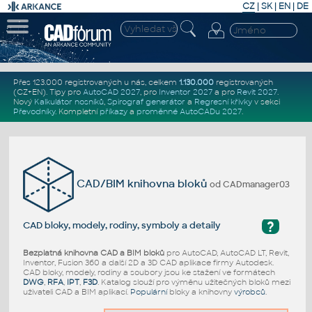
CZ
|
SK
|
EN
|
DE
Přes 123.000 registrovaných u nás, celkem
1.130.000
registrovaných
(CZ+EN)
. Tipy pro
AutoCAD 2027
, pro
Inventor 2027
a pro
Revit 2027
.
Nový
Kalkulátor nosníků
,
Spirograf generátor
a
Regresní křivky
v sekci
Převodníky
.
Kompletní
příkazy
a
proměnné AutoCADu 2027
.
CAD/BIM knihovna bloků
od CADmanager03
?
CAD bloky, modely, rodiny, symboly a detaily
Bezplatná knihovna CAD a BIM bloků
pro AutoCAD, AutoCAD LT, Revit,
Inventor, Fusion 360 a další 2D a 3D CAD aplikace firmy Autodesk.
CAD bloky, modely, rodiny a soubory jsou ke stažení ve formátech
DWG
,
RFA
,
IPT
,
F3D
. Katalog slouží pro výměnu užitečných bloků mezi
uživateli CAD a BIM aplikací.
Populární
bloky a knihovny
výrobců
.