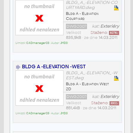
BLDG_A_-ELEVATION-CO
URTYARD.dwg
Bldg A - Elevation
Courtyard
DWG2007
kat:
Exteriéry
Velikost
Staženo:
6076
x
835,9kB
• ze dne
14.03.2011
Umístil:
CADmanager03
• Autor:
JMD3
BLDG A -ELEVATION -WEST
BLDG_A_-ELEVATION_-W
EST.dwg
Bldg A - Elevation West
2D
DWG2007
kat:
Exteriéry
Velikost
Staženo:
3302
x
851,4kB
• ze dne
14.03.2011
Umístil:
CADmanager03
• Autor:
JMD3