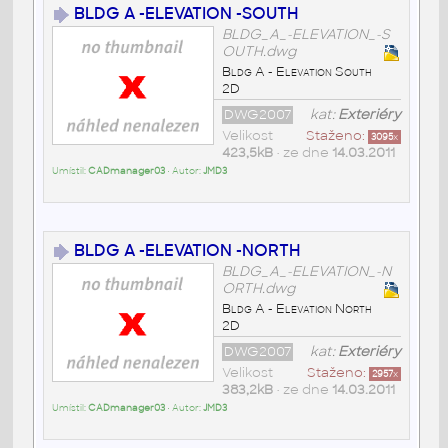
BLDG A -ELEVATION -SOUTH
BLDG_A_-ELEVATION_-S
OUTH.dwg
Bldg A - Elevation South
2D
DWG2007
kat:
Exteriéry
Velikost
Staženo:
3095
x
423,5kB
• ze dne
14.03.2011
Umístil:
CADmanager03
• Autor:
JMD3
BLDG A -ELEVATION -NORTH
BLDG_A_-ELEVATION_-N
ORTH.dwg
Bldg A - Elevation North
2D
DWG2007
kat:
Exteriéry
Velikost
Staženo:
2957
x
383,2kB
• ze dne
14.03.2011
Umístil:
CADmanager03
• Autor:
JMD3