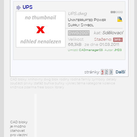
UPS
UPS.dwg
Uninterrupted Power
Supply Symbol
DWG2007
kat:
Sdělovací
Velikost
Staženo:
3419
x
68,3kB
• ze dne
01.03.2011
Umístil:
CADmanager03
• Autor:
JMD3
stránky:
1
2
3
Další
CAD bloky: knihovny dwg blok rodiny rodina family symboly detaily
součásti prvky stafáž buňka buňky výkres téma kategorie kolekce
knižnica zdarma free block library
CAD bloky
je možno
stahovat
pro vlastní