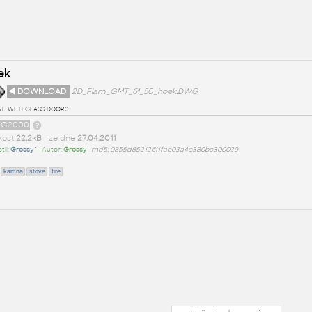
ek
◄ DOWNLOAD
2D_Flam_GMT_61_50_hoek.DWG
ve with glass doors
G2000
ikost
22,2kB
• ze dne
27.04.2011
til:
Grossy^
• Autor:
Grossy
•
md5: 0855d85212611fae03a4c380bc300029
kamna
stove
fire