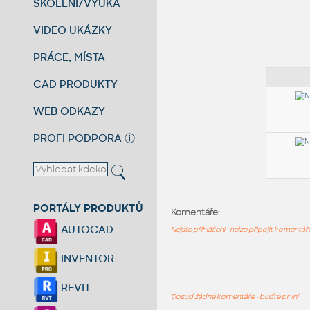
ŠKOLENÍ/VÝUKA
VIDEO UKÁZKY
PRÁCE, MÍSTA
CAD PRODUKTY
WEB ODKAZY
PROFI PODPORA
ⓘ
PORTÁLY PRODUKTŮ
Komentáře:
AUTOCAD
Nejste přihlášeni - nelze připojit komentá
INVENTOR
REVIT
Dosud žádné komentáře - buďte první