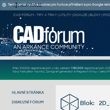
Tento portál využívá cookies pro funkce přihlášení a pro Google rek
CAD FÓRUM - TIPY A TRIKY | UTILITY | DISKUZE | BLOKY |
Přes 123.000 registrovaných u nás, celkem
1.130.000
registrovaných (C
Nový
Kalkulátor nosníků
,
Spirograf generátor
a
Regresní křivky
v sekci
P
HLAVNÍ STRÁNKA
Blok: 2D_
DISKUZNÍ FÓRUM