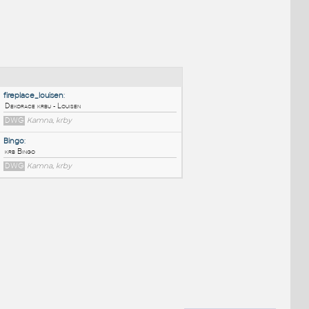
NÉ BLOKY
:
fireplace_louisen
:
Dekorace krbu - Louisen
DWG
Kamna, krby
Bingo
:
krb Bingo
DWG
Kamna, krby