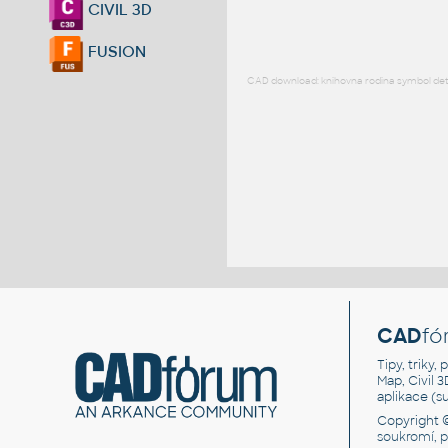
CIVIL 3D
FUSION
CAD download: knihovna rodina symbol detai
CAD
fó
Tipy, triky
Map, Civil 
aplikace (
Copyright 
soukromí, 