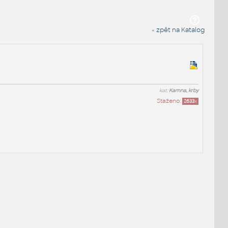
« zpět na Katalog
kat:
Kamna, krby
Staženo:
2633
x