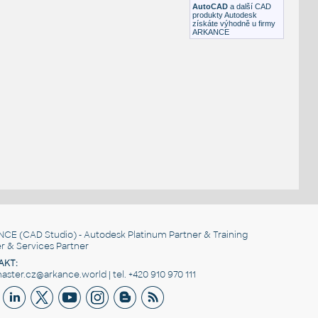
AutoCAD
a další CAD
produkty Autodesk
získáte výhodně u firmy
ARKANCE
NCE
(CAD Studio) - Autodesk Platinum Partner & Training
r & Services Partner
AKT:
ster.cz@arkance.world | tel. +420 910 970 111