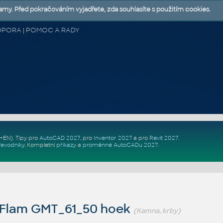
lamy. Před pokračováním vyjadřete, zda souhlasíte s použitím cookies.
 PODPORA | POMOC A RADY
Z+EN)
. Tipy pro
AutoCAD 2027
, pro
Inventor 2027
a pro
Revit 2027
.
řevodníky
.
Kompletní
příkazy
a
proměnné AutoCADu 2027
.
Flam GMT_61_50 hoek
(Kamna, krby)