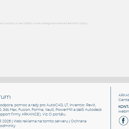
l součást prvek stafáž výkres kategorie kolekce free block library
rum
ARKA
Cente
, podpora, pomoc a rady pro AutoCAD, LT, Inventor, Revit,
KONT
3D, 3ds Max, Fusion, Forma, Vault, PowerMill a další Autodesk
webma
support firmy ARKANCE). Viz
O portálu
.
© 2026 |
Web reklama
na tomto serveru |
Ochrana
podmínky