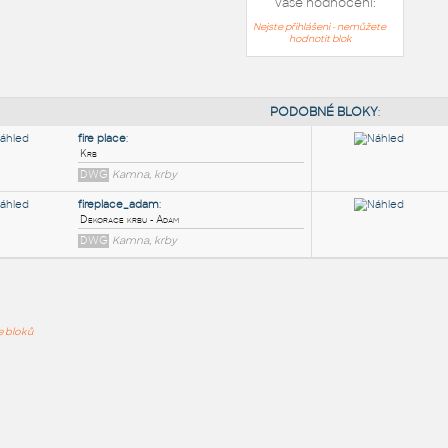
Vaše hodnocení:
Nejste přihlášeni - nemůžete
hodnotit blok
PODOB
fire place
:
ře bloků
Krb
DWG
Kamna, krby
fireplace_adam
:
Dekorace krbu - Adam
DWG
Kamna, krby