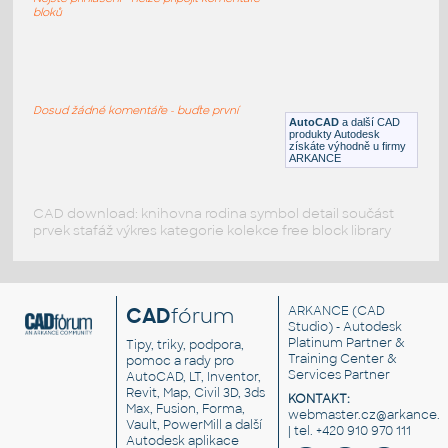
RFA
Osvětlení
bloků
Lampara
:
Stolní lampička
Dosud žádné komentáře - buďte první
AutoCAD
a další CAD
DWG
Osvětlení
produkty Autodesk
získáte výhodně u firmy
ARKANCE
CAD download: knihovna rodina symbol detail součást
prvek stafáž výkres kategorie kolekce free block library
CAD
fórum
ARKANCE
(CAD
Studio) - Autodesk
Platinum Partner &
Tipy, triky, podpora,
Training Center &
pomoc a rady pro
Services Partner
AutoCAD, LT, Inventor,
Revit, Map, Civil 3D, 3ds
KONTAKT:
Max, Fusion, Forma,
webmaster.cz@arkance.w
Vault, PowerMill a další
| tel. +420 910 970 111
Autodesk aplikace