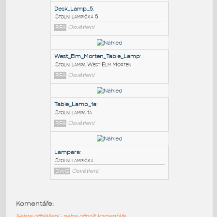
PODOBNÉ BLOKY
:
Desk_Lamp_5
:
Stolní lampička 5
RFA
Osvětlení
West_Elm_Morten_Table_Lamp
:
Stolní lampa West Elm Morten
RFA
Osvětlení
Table_Lamp_1a
:
Komentáře:
Stolní lampa 1a
Nejste přihlášeni - nelze připojit komentáře