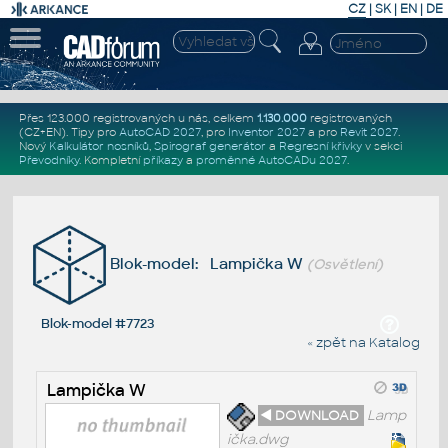
CZ
|
SK
|
EN
|
DE
Přes 123.000 registrovaných u nás, celkem
1.130.000
registrovaných
(CZ+EN)
. Tipy pro
AutoCAD 2027
, pro
Inventor 2027
a pro
Revit 2027
.
Nový
Kalkulátor nosníků
,
Spirograf generátor
a
Regresní křivky
v sekci
Převodníky
.
Kompletní
příkazy
a
proměnné AutoCADu 2027
.
Blok-model: Lampička W
(Osvětlení)
Blok-model #7723
« zpět na Katalog
Lampička W
◄ DOWNLOAD
Lamp
ička.dwg