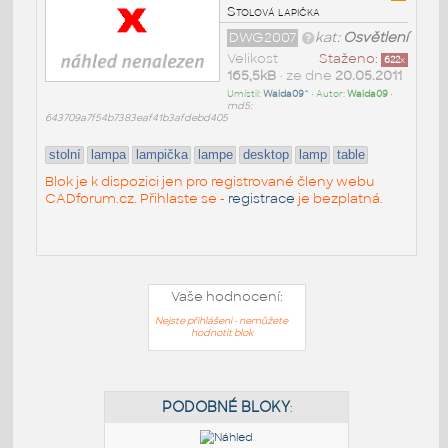
Stolová lapička
DWG2007
kat:
Osvětlení
Velikost
Staženo:
622
x
165,5kB
• ze dne
20.05.2011
Umístil:
Walda09^
• Autor:
Walda09
•
md5:
643709a7f54b7383eaf41b3afdebd405
stolní
lampa
lampička
lampe
desktop
lamp
table
Blok je k dispozici jen pro registrované členy webu
CADforum.cz. Přihlaste se -
registrace
je bezplatná.
Vaše hodnocení:
Nejste přihlášeni - nemůžete
hodnotit blok