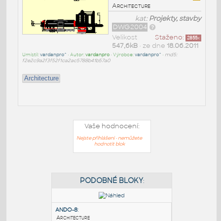
Architecture
kat:
Projekty, stavby
DWG2004
Velikost
Staženo:
2855
x
547,6kB
• ze dne
18.06.2011
Umístil:
vardanpro^
• Autor:
vardanpro
• Výrobce:
vardanpro^
•
md5:
f2e2c9a2f3f52f1ca2ac5788b41b57a0
Architecture
Vaše hodnocení:
Nejste přihlášeni - nemůžete
hodnotit blok