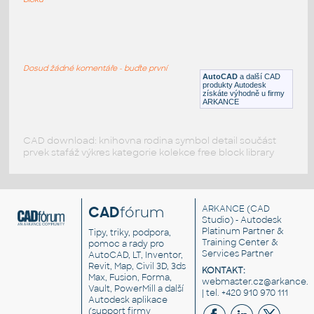
SQF-4
:
Gotham architecture lighting SQF-4
Dosud žádné komentáře - buďte první
RFA
Osvětlení
AutoCAD
a další CAD
produkty Autodesk
získáte výhodně u firmy
ARKANCE
CAD download: knihovna rodina symbol detail součást
prvek stafáž výkres kategorie kolekce free block library
CAD
fórum
ARKANCE
(CAD
Studio) - Autodesk
Platinum Partner &
Tipy, triky, podpora,
Training Center &
pomoc a rady pro
Services Partner
AutoCAD, LT, Inventor,
Revit, Map, Civil 3D, 3ds
KONTAKT:
Max, Fusion, Forma,
webmaster.cz@arkance.w
Vault, PowerMill a další
| tel. +420 910 970 111
Autodesk aplikace
(support firmy