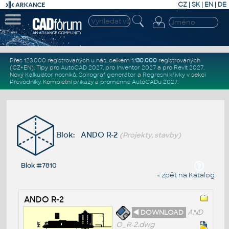
CZ
|
SK
|
EN
|
DE
Přes 123.000 registrovaných u nás, celkem
1.130.000
registrovaných
(CZ+EN)
. Tipy pro
AutoCAD 2027
, pro
Inventor 2027
a pro
Revit 2027
.
Nový
Kalkulátor nosníků
,
Spirograf generátor
a
Regresní křivky
v sekci
Převodníky
.
Kompletní
příkazy
a
proměnné AutoCADu 2027
.
Blok: ANDO R-2
(Projekty, stavby)
Blok #7810
« zpět na Katalog
ANDO R-2
◄ DOWNLOAD
AND
O_R-2.dwg