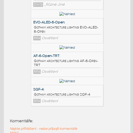
PODOBNÉ BLOKY
:
ANDO-8
:
Architecture
DWG
_Různé-Jiné
EVO-ALED-6-Open
:
Gotham architecture lighting EVO-ALED-
6-Open
RFA
Osvětlení
AF-6-Open-TRT
:
Gotham architecture lighting AF-6-Open-
Komentáře:
TRT
Nejste přihlášeni - nelze připojit komentáře
RFA
Osvětlení
bloků