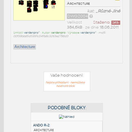
Architecture
kat:
_Různé-Jiné
DWG2004
Velikost
Staženo:
2413
x
384,6kB
• ze dne
18.06.2011
Umístil:
vardanpro^
• Autor:
vardanpro
• Výrobce:
vardanpro^
•
md5:
00f58bb85d5991c54fb8c3263e2796d3
Architecture
Vaše hodnocení:
Nejste přihlášeni - nemůžete
hodnotit blok