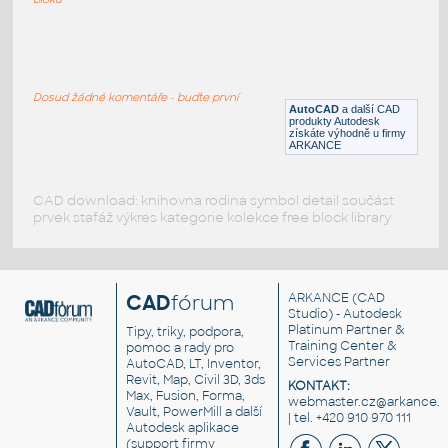
SQF-4
:
Gotham architecture lighting SQF-4
Dosud žádné komentáře - buďte první
RFA
Osvětlení
AutoCAD
a další CAD
produkty Autodesk
získáte výhodně u firmy
ARKANCE
CAD download: knihovna rodina symbol detail součást
prvek stafáž výkres kategorie kolekce free block library
CAD
fórum
ARKANCE
(CAD
Studio) - Autodesk
Platinum Partner &
Tipy, triky, podpora,
Training Center &
pomoc a rady pro
Services Partner
AutoCAD, LT, Inventor,
Revit, Map, Civil 3D, 3ds
KONTAKT:
Max, Fusion, Forma,
webmaster.cz@arkance.w
Vault, PowerMill a další
| tel. +420 910 970 111
Autodesk aplikace
(support firmy