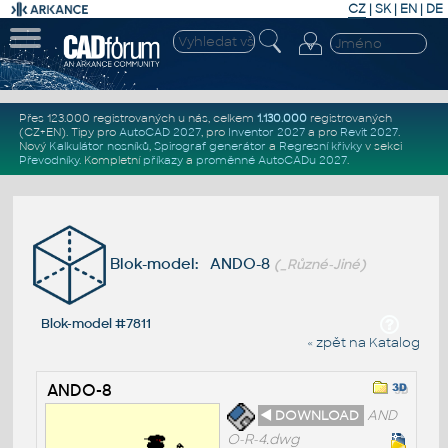
CZ
|
SK
|
EN
|
DE
Přes 123.000 registrovaných u nás, celkem
1.130.000
registrovaných
(CZ+EN)
. Tipy pro
AutoCAD 2027
, pro
Inventor 2027
a pro
Revit 2027
.
Nový
Kalkulátor nosníků
,
Spirograf generátor
a
Regresní křivky
v sekci
Převodníky
.
Kompletní
příkazy
a
proměnné AutoCADu 2027
.
Blok-model: ANDO-8
(_Různé-Jiné)
Blok-model #7811
« zpět na Katalog
ANDO-8
◄ DOWNLOAD
AND
O-R-4.dwg