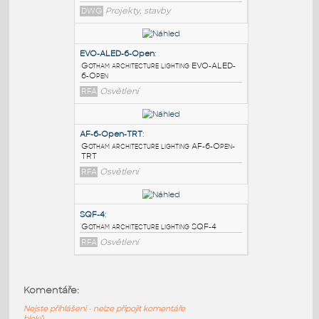
PODOBNÉ BLOKY
:
ANDO R-2
:
Architecture
DWG
Projekty, stavby
EVO-ALED-6-Open
:
Gotham architecture lighting EVO-ALED-
6-Open
RFA
Osvětlení
AF-6-Open-TRT
:
Gotham architecture lighting AF-6-Open-
Komentáře:
TRT
Nejste přihlášeni - nelze připojit komentáře
RFA
Osvětlení
bloků