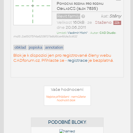
Pomocná rodina pro rodinu
ObkladCS (blok 7835)
Revit family
kat:
Stěny
Velikost
160kB
• ze
Staženo:
223
x
dne
20.06.2011
Umístil:
Vladimír Michl^
• Autor:
CAD Studio
•
md5: 2a65075f4a6206f37e8d6ce46de3c602
obklad
popiska
annotation
Blok je k dispozici jen pro registrované členy webu
CADforum.cz. Přihlaste se -
registrace
je bezplatná.
Vaše hodnocení:
Nejste přihlášeni - nemůžete
hodnotit blok