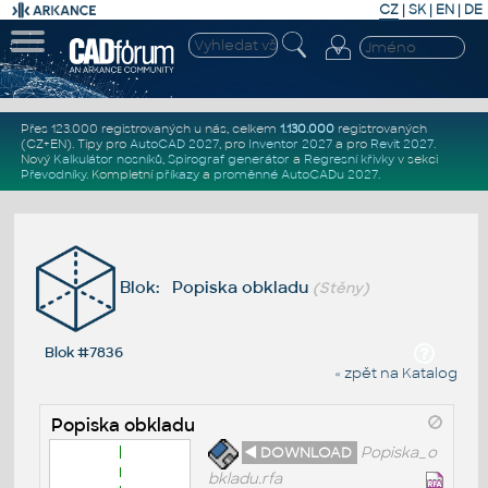
CZ
|
SK
|
EN
|
DE
Přes 123.000 registrovaných u nás, celkem
1.130.000
registrovaných
(CZ+EN)
. Tipy pro
AutoCAD 2027
, pro
Inventor 2027
a pro
Revit 2027
.
Nový
Kalkulátor nosníků
,
Spirograf generátor
a
Regresní křivky
v sekci
Převodníky
.
Kompletní
příkazy
a
proměnné AutoCADu 2027
.
Blok: Popiska obkladu
(Stěny)
Blok #7836
« zpět na Katalog
Popiska obkladu
◄ DOWNLOAD
Popiska_o
bkladu.rfa