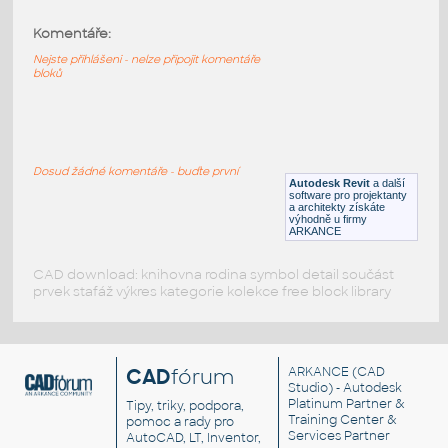
Roof Slope Annotation
:
Komentáře:
Popiska sklonu střechy - pro pohledy
Nejste přihlášeni - nelze připojit komentáře
RFA
Popisky
bloků
Falešná kóta
:
Popisová rodina - objekt ve tvaru kóty s
možností zadat volný text
Dosud žádné komentáře - buďte první
Autodesk Revit
a další
RFA
Popisky
software pro projektanty
a architekty získáte
výhodně u firmy
ARKANCE
CAD download: knihovna rodina symbol detail součást
prvek stafáž výkres kategorie kolekce free block library
CAD
fórum
ARKANCE
(CAD
Studio) - Autodesk
Platinum Partner &
Tipy, triky, podpora,
Training Center &
pomoc a rady pro
Services Partner
AutoCAD, LT, Inventor,