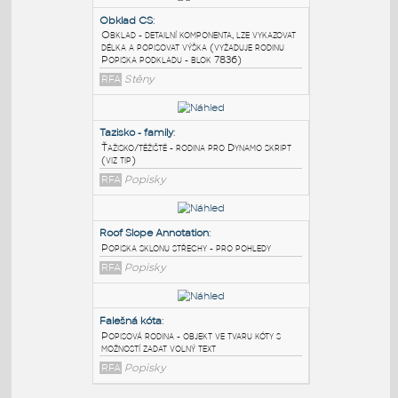
PODOBNÉ BLOKY
:
Obklad CS
:
Obklad - detailní komponenta, lze vykazovat
délka a popisovat výška (vyžaduje rodinu
Popiska podkladu - blok 7836)
RFA
Stěny
Tazisko - family
:
Ťažisko/těžiště - rodina pro Dynamo skript
(viz tip)
RFA
Popisky