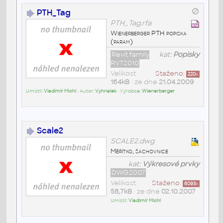
PTH_Tag
PTH_Tag.rfa
Wienerberger PTH popiska
(param)
Revit family
kat:
Popisky
RVT2010
Velikost
Staženo:
220
x
164kB
• ze dne
21.04.2009
Umístil:
Vladimír Michl
• Autor:
Vyhnalek
• Výrobce:
Wienerberger
Scale2
SCALE2.dwg
Měřítko, šachovnice
kat:
Výkresové prvky
DWG2007
Velikost
Staženo:
6093
x
58,7kB
• ze dne
02.10.2007
Umístil:
Vladimír Michl