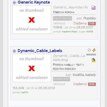
Generic Keynote
Generic_Keynote.rfa
Obecná popiska
Revit family
kat:
Popisky
Velikost
Staženo:
2705
x
108kB
• ze dne
28.08.2007
Umístil:
Vladimír Michl
• Autor:
WATG
Dynamic_Cable_Labels
Dynamic_Cable_La
bels.dwg
Popiska kabelu - text v
různých pozicích
kat:
Vodiče, kabely
DWG2007
Velikost
Staženo:
2018
x
153,3kB
• ze dne
26.08.2010
Umístil:
LatCh