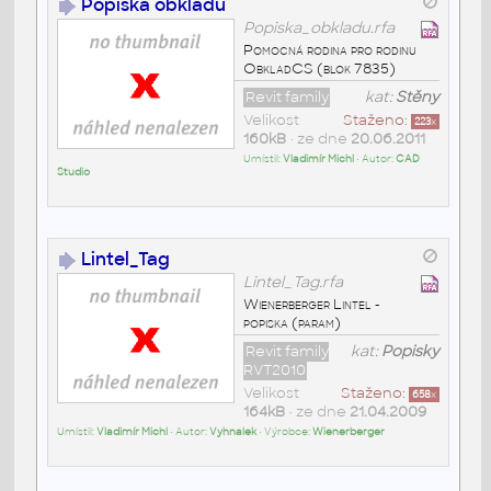
Popiska obkladu
Popiska_obkladu.rfa
Pomocná rodina pro rodinu
ObkladCS (blok 7835)
Revit family
kat:
Stěny
Velikost
Staženo:
223
x
160kB
• ze dne
20.06.2011
Umístil:
Vladimír Michl
• Autor:
CAD
Studio
Lintel_Tag
Lintel_Tag.rfa
Wienerberger Lintel -
popiska (param)
Revit family
kat:
Popisky
RVT2010
Velikost
Staženo:
658
x
164kB
• ze dne
21.04.2009
Umístil:
Vladimír Michl
• Autor:
Vyhnalek
• Výrobce:
Wienerberger