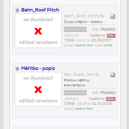
Balm_Roof Pitch
Balm_Roof_Pitch.rfa
Sklon střechy - popiska
Revit family
kat:
Popisky
Velikost
Staženo:
3131
x
116kB
• ze dne
28.08.2007
Umístil:
Vladimír Michl
• Autor:
WATG
Měřítko - popis
Bar_Scale_Var.rfa
Popiska měřítka,
parametrická
Revit family
kat:
Popisky
Velikost
Staženo:
2844
x
128kB
• ze dne
02.10.2006
Umístil:
Vladimír Michl