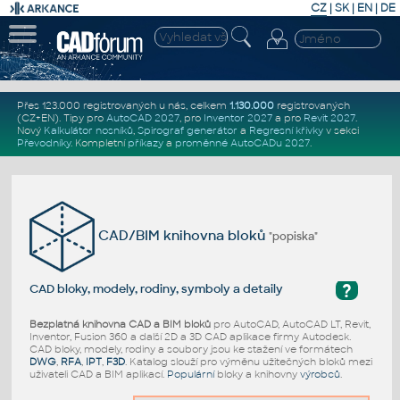
CZ
|
SK
|
EN
|
DE
Přes 123.000 registrovaných u nás, celkem
1.130.000
registrovaných
(CZ+EN)
. Tipy pro
AutoCAD 2027
, pro
Inventor 2027
a pro
Revit 2027
.
Nový
Kalkulátor nosníků
,
Spirograf generátor
a
Regresní křivky
v sekci
Převodníky
.
Kompletní
příkazy
a
proměnné AutoCADu 2027
.
CAD/BIM knihovna bloků
"popiska"
?
CAD bloky, modely, rodiny, symboly a detaily
Bezplatná knihovna CAD a BIM bloků
pro AutoCAD, AutoCAD LT, Revit,
Inventor, Fusion 360 a další 2D a 3D CAD aplikace firmy Autodesk.
CAD bloky, modely, rodiny a soubory jsou ke stažení ve formátech
DWG
,
RFA
,
IPT
,
F3D
. Katalog slouží pro výměnu užitečných bloků mezi
uživateli CAD a BIM aplikací.
Populární
bloky a knihovny
výrobců
.