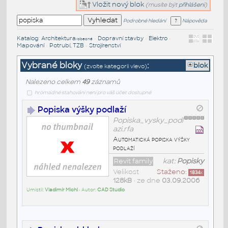
Vložit nový blok
(musíte být
přihlášeni
)
Podrobné hledání
Nápověda
Katalog
:
Architektura
•
Dopravní stavby
•
Elektro
•
/obecné
Mapování
•
Potrubí, TZB
•
Strojírenství
Vybrané bloky
:
blok
(zvolte kategorii vlevo)
Nalezeno celkem
49
záznamů
hromadné stahování není pro váš účet dostupné
Popiska výšky podlaží
Popiska_vysky_podl
azi.rfa
Automatická popiska výšky
podlaží
Revit family
kat:
Popisky
Velikost
Staženo:
1834
x
128kB
• ze dne
03.09.2006
Umístil:
Vladimír Michl
• Autor:
CAD Studio