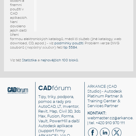
osobní a
firemní
použití v
CAD
aplikacích.
Není
dovoleno
jejich další
šíření
formou elektronických katalogů, médií či služeb (jiné katalogy, web
download, CD, apod.) - viz
podmínky použití
. Problém verze DWG
souborů (
neplatný soubor
) řeší
tip 5584
.
Viz též
Statistika
a
nejnovějších 100 bloků
.
CAD
fórum
ARKANCE
(CAD
Studio) - Autodesk
Platinum Partner &
Tipy, triky, podpora,
Training Center &
pomoc a rady pro
Services Partner
AutoCAD, LT, Inventor,
Revit, Map, Civil 3D, 3ds
KONTAKT:
Max, Fusion, Forma,
webmaster.cz@arkance.w
Vault, PowerMill a další
| tel. +420 910 970 111
Autodesk aplikace
(support firmy
ARKANCE). Viz
O