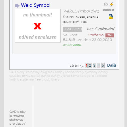
Weld Symbol
Weld_Symbol.dwg
Symbol svaru, popiska,
dynamický blok
DWG2013
kat:
Svařování
Velikost
Staženo:
1714
x
54,8kB
• ze dne
23.02.2020
Umístil:
JBříza
stránky:
1
2
3
4
5
Další
CAD bloky: knihovny dwg blok rodiny rodina family symboly detaily
součásti prvky stafáž buňka buňky výkres téma kategorie kolekce
knižnica zdarma free block library
CAD bloky
je možno
stahovat
pro vlastní