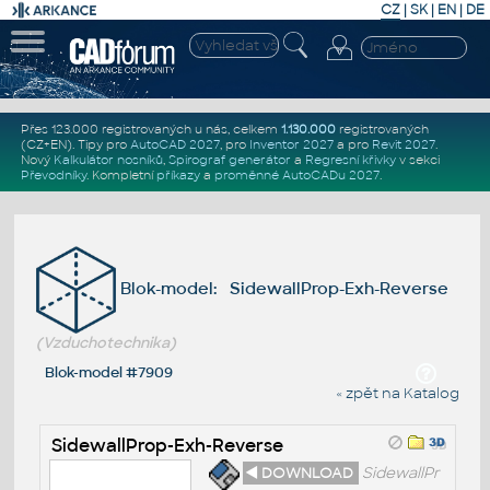
CZ
|
SK
|
EN
|
DE
Přes 123.000 registrovaných u nás, celkem
1.130.000
registrovaných
(CZ+EN)
. Tipy pro
AutoCAD 2027
, pro
Inventor 2027
a pro
Revit 2027
.
Nový
Kalkulátor nosníků
,
Spirograf generátor
a
Regresní křivky
v sekci
Převodníky
.
Kompletní
příkazy
a
proměnné AutoCADu 2027
.
Blok-model: SidewallProp-Exh-Reverse
(Vzduchotechnika)
Blok-model #7909
« zpět na Katalog
SidewallProp-Exh-Reverse
◄ DOWNLOAD
SidewallPr