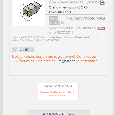
op-Exh-Reverse.rfa
+
příloha
Stěnový ventilátor SCR3
(katalog typů)
Revit
kat:
Vzduchotechnika
family
Velikost
1,28MB
• ze
Staženo:
930
x
dne
18.07.2011
Umístil:
Vladimír Michl^
• Autor:
Greenheck
• Výrobce:
Greenheck^
•
md5:
1404bdf6c213aa47b09b2b3a03577278
fan
ventilátor
Blok je k dispozici jen pro registrované členy webu
CADforum.cz. Přihlaste se -
registrace
je bezplatná.
Vaše hodnocení:
Nejste přihlášeni - nemůžete
hodnotit blok