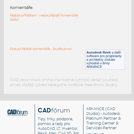
Komentáře:
axial fan
:
Axiální ventilátor
Nejste přihlášeni - nelze připojit komentáře
bloků
DWG
Elektrosoučásti
roof fan
:
Stropní ventilátor se světlem
Dosud žádné komentáře - buďte první
Autodesk Revit
a další
RFA
Osvětlení
software pro projektanty
a architekty získáte
výhodně u firmy
ARKANCE
CAD download: knihovna rodina symbol detail součást
prvek stafáž výkres kategorie kolekce free block library
CAD
fórum
ARKANCE
(CAD
Studio) - Autodesk
Platinum Partner &
Tipy, triky, podpora,
Training Center &
pomoc a rady pro
Services Partner
AutoCAD, LT, Inventor,
Revit, Map, Civil 3D, 3ds