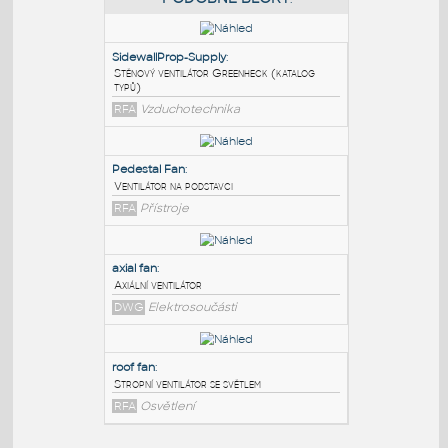
PODOBNÉ BLOKY
:
SidewallProp-Supply
:
Stěnový ventilátor Greenheck (katalog
typů)
RFA
Vzduchotechnika
Pedestal Fan
:
Ventilátor na podstavci
RFA
Přístroje