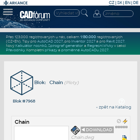
CZ
|
SK
|
EN
|
DE
Přes 123.000 registrovaných u nás, celkem
1.130.000
registrovaných
(CZ+EN)
. Tipy pro
AutoCAD 2027
, pro
Inventor 2027
a pro
Revit 2027
.
Nový
Kalkulátor nosníků
,
Spirograf generátor
a
Regresní křivky
v sekci
Převodníky
.
Kompletní
příkazy
a
proměnné AutoCADu 2027
.
Blok: Chain
(Ploty)
Blok #7968
« zpět na Katalog
Chain
◄ DOWNLOAD
Chain.dwg