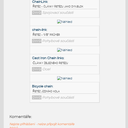
PODOBNÉ BLOKY
:
ChainLink
:
Řetěz - články řetězu jako dyn.blok
DWG
Spojovací součásti
chain-link
:
Řetěz - 1/8" průměr
DWG
Pohybové součásti
Cast Iron Chain links
:
Komentáře:
Články železného řetězu
Nejste přihlášeni - nelze připojit komentáře
DWG
Ocel
bloků