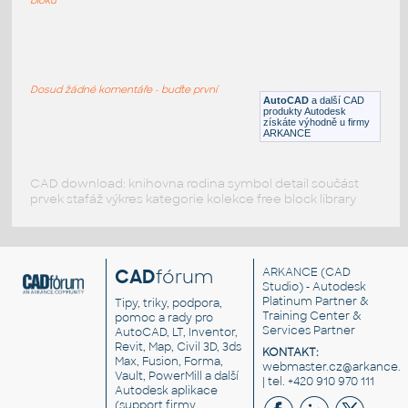
Bicycle chain
:
Řetěz jízdního kola
Dosud žádné komentáře - buďte první
DWG
Pohybové součásti
AutoCAD
a další CAD
produkty Autodesk
získáte výhodně u firmy
ARKANCE
CAD download: knihovna rodina symbol detail součást
prvek stafáž výkres kategorie kolekce free block library
CAD
fórum
ARKANCE
(CAD
Studio) - Autodesk
Platinum Partner &
Tipy, triky, podpora,
Training Center &
pomoc a rady pro
Services Partner
AutoCAD, LT, Inventor,
Revit, Map, Civil 3D, 3ds
KONTAKT:
Max, Fusion, Forma,
webmaster.cz@arkance.w
Vault, PowerMill a další
| tel. +420 910 970 111
Autodesk aplikace
(support firmy