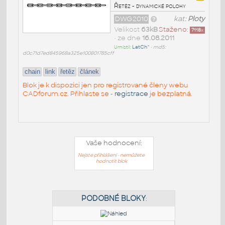
Řetěz - dynamické polohy
DWG2010
kat:
Ploty
Velikost
63kB
Staženo:
7118
x
• ze dne
16.08.2011
Umístil:
LatCh^
•
md5:
d0c71d7ed845968a325e100801785cff
chain
link
řetěz
článek
Blok je k dispozici jen pro registrované členy webu
CADforum.cz. Přihlaste se -
registrace
je bezplatná.
Vaše hodnocení:
Nejste přihlášeni - nemůžete
hodnotit blok