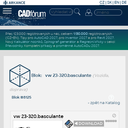
CZ
|
SK
|
EN
|
DE
Přes 123.000 registrovaných u nás, celkem
1.130.000
registrovaných
(CZ+EN)
. Tipy pro
AutoCAD 2027
, pro
Inventor 2027
a pro
Revit 2027
.
Nový
Kalkulátor nosníků
,
Spirograf generátor
a
Regresní křivky
v sekci
Převodníky
.
Kompletní
příkazy
a
proměnné AutoCADu 2027
.
Blok: vw 23-320.basculante
(Vozidla,
doprava)
Blok #8125
« zpět na Katalog
vw 23-320.basculante
◄ DOWNLOAD