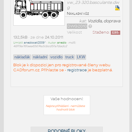
vw_23-320.basculante.dw
g
Nákladní vůz
kat:
Vozidla, doprava
DWG2010
Velikost
Staženo:
3265
x
132,5kB
• ze dne
24.10.2011
Umístil:
aneziocat2009^
• Autor:
anezio
•
md5:
46ff9a76faea65674a3cbcd5fa7dadc2
náklaďák
nákladní
vozidlo
truck
LKW
Blok je k dispozici jen pro registrované členy webu
CADforum.cz. Přihlaste se -
registrace
je bezplatná.
Vaše hodnocení:
Nejste přihlášeni - nemůžete
hodnotit blok