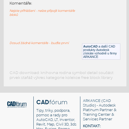
Volvo_truck
:
Komentáře:
Volvo - nákladní automobil
Nejste přihlášeni - nelze připojit komentáře
bloků
RFA
Vozidla, doprava
TRUCK
:
3D náklaďák
Dosud žádné komentáře - buďte první
AutoCAD
a další CAD
DWG
Vozidla, doprava
produkty Autodesk
získáte výhodně u firmy
ARKANCE
CAD download: knihovna rodina symbol detail součást
prvek stafáž výkres kategorie kolekce free block library
CAD
fórum
ARKANCE
(CAD
Studio) - Autodesk
Platinum Partner &
Tipy, triky, podpora,
Training Center &
pomoc a rady pro
Services Partner
AutoCAD, LT, Inventor,
Revit, Map, Civil 3D, 3ds
KONTAKT: