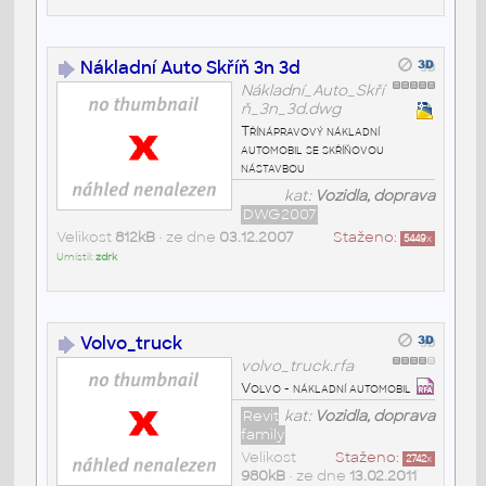
Nákladní Auto Skříň 3n 3d
Nákladní_Auto_Skří
ň_3n_3d.dwg
Třínápravový nákladní
automobil se skříňovou
nástavbou
kat:
Vozidla, doprava
DWG2007
Velikost
812kB
• ze dne
03.12.2007
Staženo:
5449
x
Umístil:
zdrk
Volvo_truck
volvo_truck.rfa
Volvo - nákladní automobil
Revit
kat:
Vozidla, doprava
family
Velikost
Staženo:
2742
x
980kB
• ze dne
13.02.2011