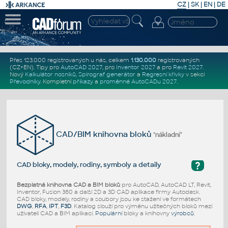
CZ
|
SK
|
EN
|
DE
Přes 123.000 registrovaných u nás, celkem
1.130.000
registrovaných
(CZ+EN)
. Tipy pro
AutoCAD 2027
, pro
Inventor 2027
a pro
Revit 2027
.
Nový
Kalkulátor nosníků
,
Spirograf generátor
a
Regresní křivky
v sekci
Převodníky
.
Kompletní
příkazy
a
proměnné AutoCADu 2027
.
CAD/BIM knihovna bloků
"nákladní"
?
CAD bloky, modely, rodiny, symboly a detaily
Bezplatná knihovna CAD a BIM bloků
pro AutoCAD, AutoCAD LT, Revit,
Inventor, Fusion 360 a další 2D a 3D CAD aplikace firmy Autodesk.
CAD bloky, modely, rodiny a soubory jsou ke stažení ve formátech
DWG
,
RFA
,
IPT
,
F3D
. Katalog slouží pro výměnu užitečných bloků mezi
uživateli CAD a BIM aplikací.
Populární
bloky a knihovny
výrobců
.