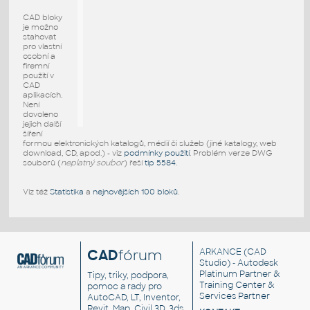
CAD bloky
je možno
stahovat
pro vlastní
osobní a
firemní
použití v
CAD
aplikacích.
Není
dovoleno
jejich další
šíření
formou elektronických katalogů, médií či služeb (jiné katalogy, web
download, CD, apod.) - viz
podmínky použití
. Problém verze DWG
souborů (
neplatný soubor
) řeší
tip 5584
.
Viz též
Statistika
a
nejnovějších 100 bloků
.
CAD
fórum
ARKANCE
(CAD
Studio) - Autodesk
Platinum Partner &
Tipy, triky, podpora,
Training Center &
pomoc a rady pro
Services Partner
AutoCAD, LT, Inventor,
Revit, Map, Civil 3D, 3ds