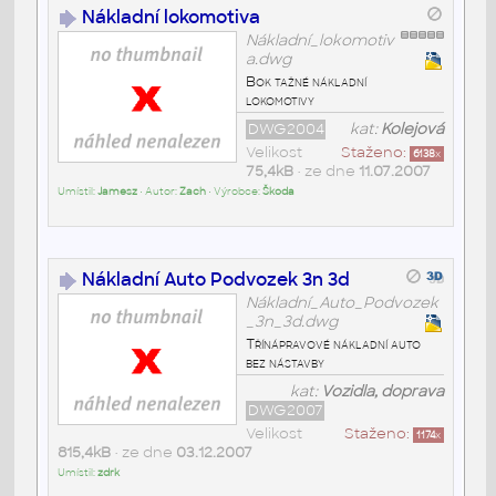
Nákladní lokomotiva
Nákladní_lokomotiv
a.dwg
Bok tažné nákladní
lokomotivy
DWG2004
kat:
Kolejová
Velikost
Staženo:
6138
x
75,4kB
• ze dne
11.07.2007
Umístil:
Jamesz
• Autor:
Zach
• Výrobce:
Škoda
Nákladní Auto Podvozek 3n 3d
Nákladní_Auto_Podvozek
_3n_3d.dwg
Třínápravové nákladní auto
bez nástavby
kat:
Vozidla, doprava
DWG2007
Velikost
Staženo:
1174
x
815,4kB
• ze dne
03.12.2007
Umístil:
zdrk