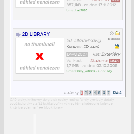
1750
x
357,1kB
• ze dne
17.11.2012
Umístil:
az7686
2D LIBRARY
2D_LIBRARY.dwg
Knihovna 2D bloků
DWG2007
kat:
Exteriéry
Velikost
Staženo:
33549
x
1,71MB
• ze dne
02.10.2008
Umístil:
kety_kotkata
• Autor:
billy
stránky:
1
2
3
4
5
6
7
Další
CAD bloky: knihovny dwg blok rodiny rodina family symboly detaily
součásti prvky stafáž buňka buňky výkres téma kategorie kolekce
knižnica zdarma free block library