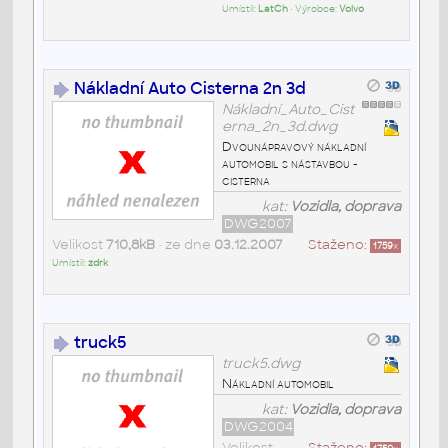
Umístil:
LatCh
• Výrobce:
Volvo
Nákladní Auto Cisterna 2n 3d
Nákladní_Auto_Cist
erna_2n_3d.dwg
Dvounápravový nákladní
automobil s nástavbou -
cisterna
kat:
Vozidla, doprava
DWG2007
Velikost
710,8kB
• ze dne
03.12.2007
Staženo:
1759
x
Umístil:
zdrk
truck5
truck5.dwg
Nákladní automobil
kat:
Vozidla, doprava
DWG2004
Velikost
Staženo: