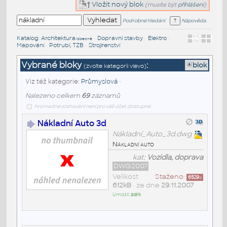
Vložit nový blok
(musíte být
přihlášeni
)
Podrobné hledání
Nápověda
Katalog
:
Architektura
•
Dopravní stavby
•
Elektro
•
/obecné
Mapování
•
Potrubí, TZB
•
Strojírenství
Vybrané bloky
:
blok
(zvolte kategorii vlevo)
Viz též kategorie:
Průmyslová
•
Nalezeno celkem
69
záznamů
hromadné stahování není pro váš účet dostupné
Nákladní Auto 3d
Nákladní_Auto_3d.dwg
Nákladní auto
kat:
Vozidla, doprava
DWG2007
Velikost
Staženo:
6529
x
612kB
• ze dne
29.11.2007
Umístil:
zdrk