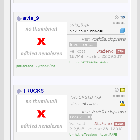
avia_9
avia_9.ipt
Nákladní automobil
kat:
Vozidla, doprava
Inventor part
Velikost
Staženo:
1770
x
1,87MB
• ze dne
22.09.2011
Umístil:
petr.bracha
• Autor:
petr.bracha
• Výrobce:
Avia
TRUCKS
TRUCKS1.DWG
Nákladní vozidla
kat:
Vozidla, doprava
DWG2000
Velikost
Staženo:
15490
x
212,8kB
• ze dne
28.11.2010
Umístil:
raffeeabdul
• Autor:
RAFE