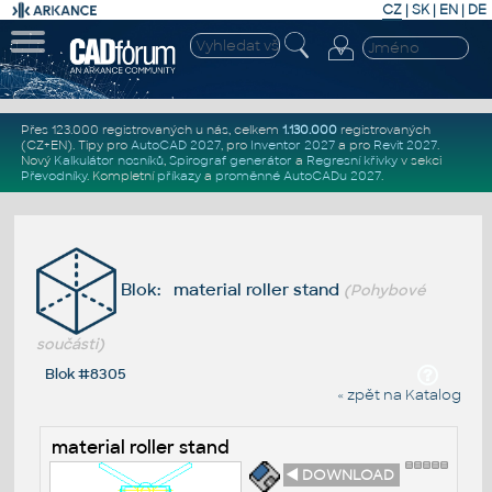
CZ
|
SK
|
EN
|
DE
Přes 123.000 registrovaných u nás, celkem
1.130.000
registrovaných
(CZ+EN)
. Tipy pro
AutoCAD 2027
, pro
Inventor 2027
a pro
Revit 2027
.
Nový
Kalkulátor nosníků
,
Spirograf generátor
a
Regresní křivky
v sekci
Převodníky
.
Kompletní
příkazy
a
proměnné AutoCADu 2027
.
Blok: material roller stand
(Pohybové
součásti)
Blok #8305
« zpět na Katalog
material roller stand
◄ DOWNLOAD