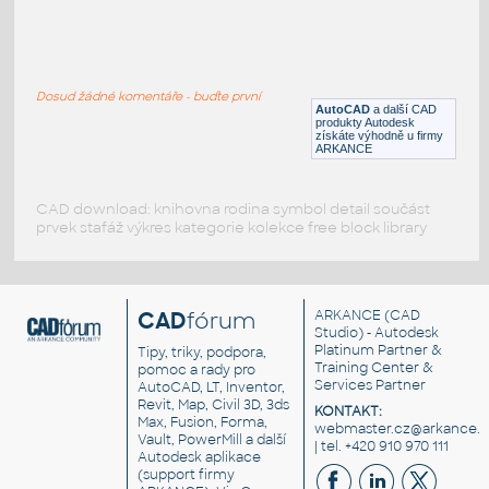
bikestand
:
Stojan na jízdní kola
Dosud žádné komentáře - buďte první
DWG
Exteriéry
AutoCAD
a další CAD
produkty Autodesk
získáte výhodně u firmy
ARKANCE
CAD download: knihovna rodina symbol detail součást
prvek stafáž výkres kategorie kolekce free block library
CAD
fórum
ARKANCE
(CAD
Studio) - Autodesk
Platinum Partner &
Tipy, triky, podpora,
Training Center &
pomoc a rady pro
Services Partner
AutoCAD, LT, Inventor,
Revit, Map, Civil 3D, 3ds
KONTAKT:
Max, Fusion, Forma,
webmaster.cz@arkance.w
Vault, PowerMill a další
| tel. +420 910 970 111
Autodesk aplikace
(support firmy