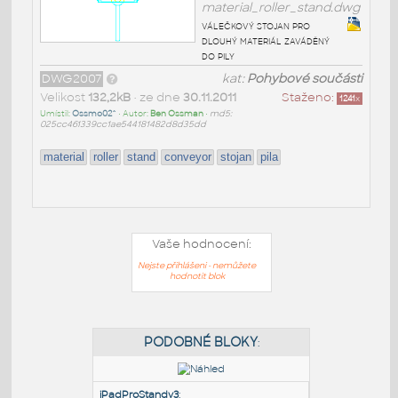
material_roller_stand.dwg
válečkový stojan pro
dlouhý materiál zaváděný
do pily
DWG2007
kat:
Pohybové součásti
Velikost
132,2kB
• ze dne
30.11.2011
Staženo:
1241
x
Umístil:
Ossmo02^
• Autor:
Ben Ossman
•
md5:
025cc461339cc1ae544181482d8d35dd
material
roller
stand
conveyor
stojan
pila
Vaše hodnocení:
Nejste přihlášeni - nemůžete
hodnotit blok