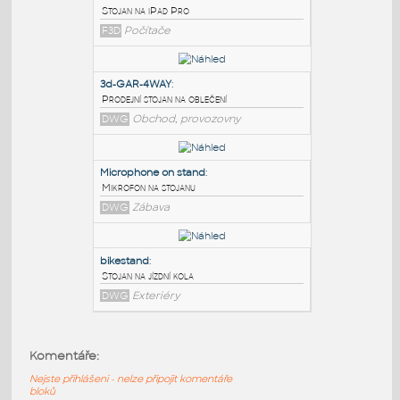
PODOBNÉ BLOKY
:
iPadProStandv3
:
Stojan na iPad Pro
F3D
Počítače
3d-GAR-4WAY
:
Prodejní stojan na oblečení
DWG
Obchod, provozovny
Microphone on stand
:
Komentáře:
Mikrofon na stojanu
Nejste přihlášeni - nelze připojit komentáře
DWG
Zábava
bloků