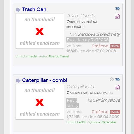
Trash Can
Trash_Can.rfa
Odpadkový koš na
kolečkách
kat:
Zařizovací předměty
Revit family RVT2008
Velikost
Staženo:
3833
x
188kB
• ze dne
17.02.2008
Umístil:
rmaciel
• Autor:
Ricardo Maciel
Caterpillar - combi
Caterpillar.rfa
Caterpillar - silniční válec
Revit
kat:
Průmyslová
family
Velikost
Staženo:
2703
x
1,72MB
• ze dne
08.04.2009
Umístil:
LatCh
• Výrobce:
Caterpillar