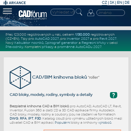
CZ
|
SK
|
EN
|
DE
Přes 123.000 registrovaných u nás, celkem
1.130.000
registrovaných
(CZ+EN)
. Tipy pro
AutoCAD 2027
, pro
Inventor 2027
a pro
Revit 2027
.
Nový
Kalkulátor nosníků
,
Spirograf generátor
a
Regresní křivky
v sekci
Převodníky
.
Kompletní
příkazy
a
proměnné AutoCADu 2027
.
CAD/BIM knihovna bloků
"roller"
?
CAD bloky, modely, rodiny, symboly a detaily
Bezplatná knihovna CAD a BIM bloků
pro AutoCAD, AutoCAD LT, Revit,
Inventor, Fusion 360 a další 2D a 3D CAD aplikace firmy Autodesk.
CAD bloky, modely, rodiny a soubory jsou ke stažení ve formátech
DWG
,
RFA
,
IPT
,
F3D
. Katalog slouží pro výměnu užitečných bloků mezi
uživateli CAD a BIM aplikací.
Populární
bloky a knihovny
výrobců
.