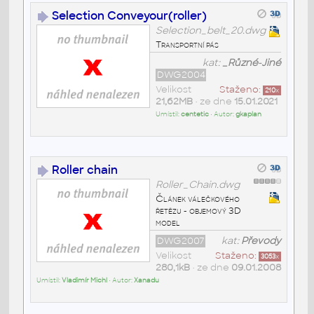
Selection Conveyour(roller)
Selection_belt_20.dwg
Transportní pás
kat:
_Různé-Jiné
DWG2004
Velikost
Staženo:
210
x
21,62MB
• ze dne
15.01.2021
Umístil:
centetic
• Autor:
gkaplan
Roller chain
Roller_Chain.dwg
Článek válečkového
řetězu - objemový 3D
model
DWG2007
kat:
Převody
Velikost
Staženo:
3053
x
280,1kB
• ze dne
09.01.2008
Umístil:
Vladimír Michl
• Autor:
Xanadu