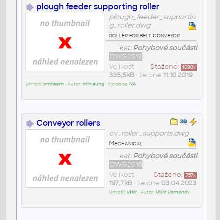
plough feeder supporting roller
plough_feeder_supportin
g_roller.dwg
roller for belt conveyor
kat:
Pohybové součásti
DWG2013
Velikost
Staženo:
1090
x
335,5kB
• ze dne
11.10.2019
Umístil:
pmteam
• Autor:
min aung
• Výrobce:
NA
Conveyor rollers
cv_roller_supports.dwg
Mechanical
kat:
Pohybové součásti
DWG2018
Velikost
Staženo:
757
x
197,7kB
• ze dne
03.04.2023
Umístil:
utkir
• Autor:
Utkir Usmonov