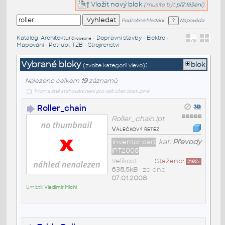
Vložit nový blok
(musíte být
přihlášeni
)
Podrobné hledání
Nápověda
Katalog
:
Architektura
•
Dopravní stavby
•
Elektro
•
/obecné
Mapování
•
Potrubí, TZB
•
Strojírenství
Vybrané bloky
:
blok
(zvolte kategorii vlevo)
Nalezeno celkem
19
záznamů
hromadné stahování není pro váš účet dostupné
Roller_chain
Roller_chain.ipt
Válečkový řetěz
Inventor part
kat:
Převody
IPT2008
Velikost
Staženo:
2192
x
638,5kB
• ze dne
07.01.2008
Umístil:
Vladimír Michl