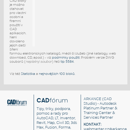
CAD bloky
je možno
stahovat
pro vlastní
osobní a
firemní
použití v
CAD
aplikacích.
Není
dovoleno
jejich další
šíření
formou elektronických katalogů, médií či služeb (jiné katalogy, web
download, CD, apod.) - viz
podmínky použití
. Problém verze DWG
souborů (
neplatný soubor
) řeší
tip 5584
.
Viz též
Statistika
a
nejnovějších 100 bloků
.
CAD
fórum
ARKANCE
(CAD
Studio) - Autodesk
Platinum Partner &
Tipy, triky, podpora,
Training Center &
pomoc a rady pro
Services Partner
AutoCAD, LT, Inventor,
Revit, Map, Civil 3D, 3ds
KONTAKT:
Max, Fusion, Forma,
webmaster.cz@arkance.w