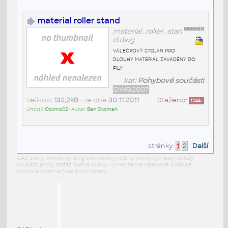
material roller stand
material_roller_stan
d.dwg
válečkový stojan pro
dlouhý materiál zaváděný do
pily
kat:
Pohybové součásti
DWG2007
Velikost
132,2kB
• ze dne
30.11.2011
Staženo:
1244
x
Umístil:
Ossmo02
• Autor:
Ben Ossman
stránky:
1
2
Další
CAD bloky: knihovny dwg blok rodiny rodina family symboly detaily
součásti prvky stafáž buňka buňky výkres téma kategorie kolekce
knižnica zdarma free block library