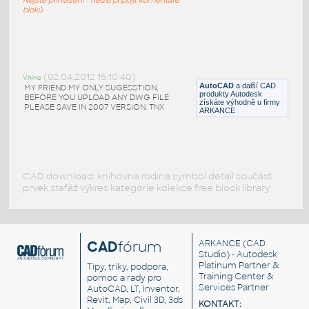
RFA
Vozidla, doprava
bloků
BMW E30
:
BMW E30
(02.04.2012 15:10:40)
Vhino
AutoCAD
a další CAD
DWG
Vozidla, doprava
MY FRIEND MY ONLY SUGESSTION,
produkty Autodesk
BEFORE YOU UPLOAD ANY DWG FILE
získáte výhodně u firmy
PLEASE SAVE IN 2007 VERSION. TNX
ARKANCE
CAD download: knihovna rodina symbol detail součást
prvek stafáž výkres kategorie kolekce free block library
CAD
fórum
ARKANCE
(CAD
Studio) - Autodesk
Platinum Partner &
Tipy, triky, podpora,
Training Center &
pomoc a rady pro
Services Partner
AutoCAD, LT, Inventor,
Revit, Map, Civil 3D, 3ds
KONTAKT: