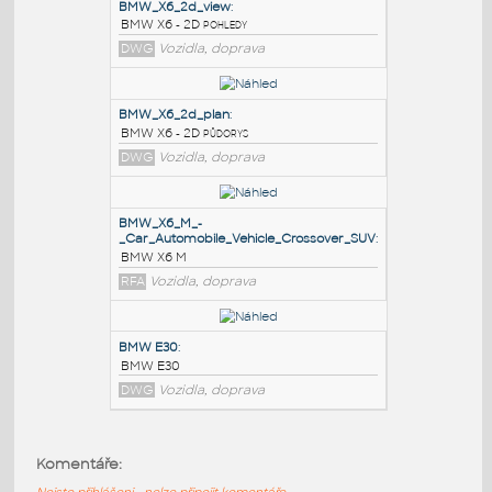
PODOBNÉ BLOKY
:
BMW_X6_2d_view
:
BMW X6 - 2D pohledy
DWG
Vozidla, doprava
BMW_X6_2d_plan
:
BMW X6 - 2D půdorys
DWG
Vozidla, doprava
BMW_X6_M_-
_Car_Automobile_Vehicle_Crossover_SUV
:
Komentáře:
BMW X6 M
Nejste přihlášeni - nelze připojit komentáře