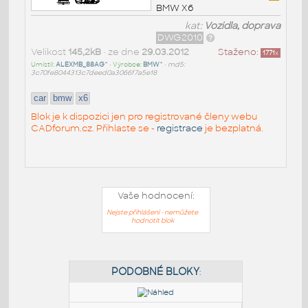
BMW X6
kat:
Vozidla, doprava
DWG2010
Velikost
145,2kB
• ze dne
29.03.2012
Staženo:
1771
x
Umístil:
ALEXMB_88AG^
• Výrobce:
BMW^
•
md5:
3c70fe8044313c7deed0a3066f7a5e18
car
bmw
x6
Blok je k dispozici jen pro registrované členy webu
CADforum.cz. Přihlaste se -
registrace
je bezplatná.
Vaše hodnocení:
Nejste přihlášeni - nemůžete
hodnotit blok