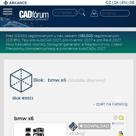
CZ
|
SK
|
EN
|
DE
Přes 123.000 registrovaných u nás, celkem
1.130.000
registrovaných
(CZ+EN)
. Tipy pro
AutoCAD 2027
, pro
Inventor 2027
a pro
Revit 2027
.
Nový
Kalkulátor nosníků
,
Spirograf generátor
a
Regresní křivky
v sekci
Převodníky
.
Kompletní
příkazy
a
proměnné AutoCADu 2027
.
Blok: bmw x6
(Vozidla, doprava)
Blok #8613
« zpět na Katalog
bmw x6
◄ DOWNLOAD
x6.dwg