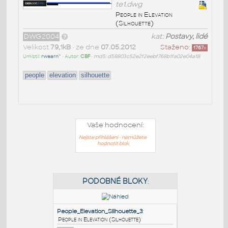
te1.dwg
People in Elevation
(Silhouette)
DWG2004
kat:
Postavy, lidé
Velikost
79,1kB
• ze dne
07.05.2012
Staženo:
1767
x
Umístil:
rwearn^
• Autor:
CBF
•
md5: d58803c52e2f2eebf768b1fa02e04a18
people
elevation
silhouette
Vaše hodnocení:
Nejste přihlášeni - nemůžete
hodnotit blok