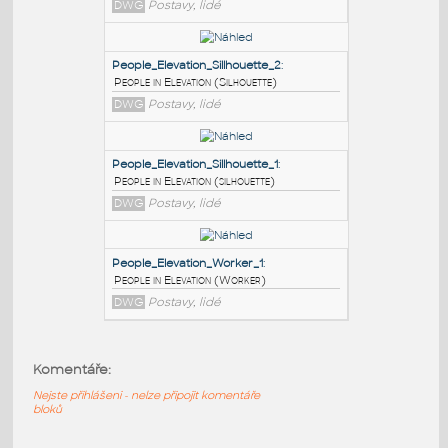
PODOBNÉ BLOKY
:
People_Elevation_Sillhouette_3
:
People in Elevation (Silhouette)
DWG
Postavy, lidé
People_Elevation_Sillhouette_2
:
People in Elevation (Silhouette)
DWG
Postavy, lidé
People_Elevation_Sillhouette_1
:
Komentáře:
People in Elevation (silhouette)
Nejste přihlášeni - nelze připojit komentáře
DWG
Postavy, lidé
bloků