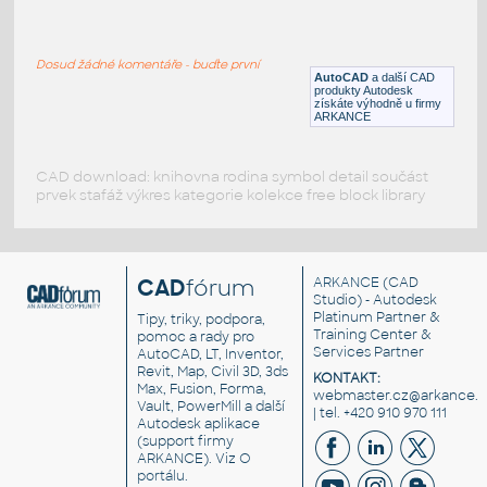
People_Elevation_Worker_1
:
People in Elevation (Worker)
Dosud žádné komentáře - buďte první
DWG
Postavy, lidé
AutoCAD
a další CAD
produkty Autodesk
získáte výhodně u firmy
ARKANCE
CAD download: knihovna rodina symbol detail součást
prvek stafáž výkres kategorie kolekce free block library
CAD
fórum
ARKANCE
(CAD
Studio) - Autodesk
Platinum Partner &
Tipy, triky, podpora,
Training Center &
pomoc a rady pro
Services Partner
AutoCAD, LT, Inventor,
Revit, Map, Civil 3D, 3ds
KONTAKT:
Max, Fusion, Forma,
webmaster.cz@arkance.w
Vault, PowerMill a další
| tel. +420 910 970 111
Autodesk aplikace
(support firmy
ARKANCE). Viz
O
portálu
.