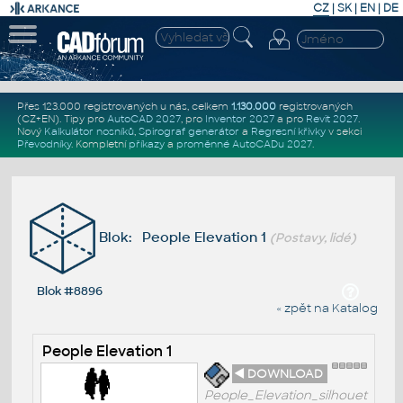
CZ
|
SK
|
EN
|
DE
Přes 123.000 registrovaných u nás, celkem
1.130.000
registrovaných
(CZ+EN)
. Tipy pro
AutoCAD 2027
, pro
Inventor 2027
a pro
Revit 2027
.
Nový
Kalkulátor nosníků
,
Spirograf generátor
a
Regresní křivky
v sekci
Převodníky
.
Kompletní
příkazy
a
proměnné AutoCADu 2027
.
Blok: People Elevation 1
(Postavy, lidé)
Blok #8896
« zpět na Katalog
People Elevation 1
◄ DOWNLOAD
People_Elevation_silhouet