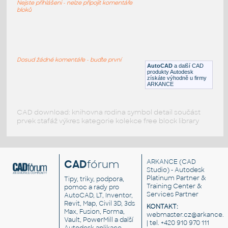
Nejste přihlášeni - nelze připojit komentáře
RFA
Okna
bloků
Jednokřídlé
:
Jednokřídlé okno
Dosud žádné komentáře - buďte první
AutoCAD
a další CAD
RFA
Okna
produkty Autodesk
získáte výhodně u firmy
ARKANCE
CAD download: knihovna rodina symbol detail součást
prvek stafáž výkres kategorie kolekce free block library
CAD
fórum
ARKANCE
(CAD
Studio) - Autodesk
Platinum Partner &
Tipy, triky, podpora,
Training Center &
pomoc a rady pro
Services Partner
AutoCAD, LT, Inventor,
Revit, Map, Civil 3D, 3ds
KONTAKT:
Max, Fusion, Forma,
webmaster.cz@arkance.w
Vault, PowerMill a další
| tel. +420 910 970 111