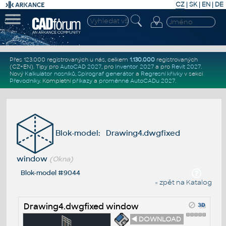
CZ
|
SK
|
EN
|
DE
Přes 123.000 registrovaných u nás, celkem
1.130.000
registrovaných
(CZ+EN)
. Tipy pro
AutoCAD 2027
, pro
Inventor 2027
a pro
Revit 2027
.
Nový
Kalkulátor nosníků
,
Spirograf generátor
a
Regresní křivky
v sekci
Převodníky
.
Kompletní
příkazy
a
proměnné AutoCADu 2027
.
Blok-model: Drawing4.dwgfixed
window
(Okna)
Blok-model #9044
« zpět na Katalog
Drawing4.dwgfixed window
◄ DOWNLOAD