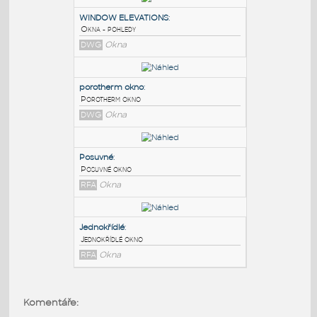
PODOBNÉ BLOKY
:
WINDOW ELEVATIONS
:
Okna - pohledy
DWG
Okna
porotherm okno
:
Porotherm okno
DWG
Okna
Posuvné
:
Komentáře:
Posuvné okno