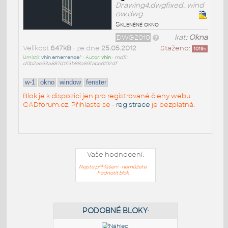
Drawing4.dwgfixed_wind
ow.dwg
Skleněné okno
DWG2010
kat:
Okna
Velikost
647kB
• ze dne
25.05.2012
Staženo:
1019
x
Umístil:
vhin emerrence^
• Autor:
vhin
•
md5:
d0b2ae93a887d163b88a89fabe6102df
w-1
okno
window
fenster
Blok je k dispozici jen pro registrované členy webu
CADforum.cz. Přihlaste se -
registrace
je bezplatná.
Vaše hodnocení:
Nejste přihlášeni - nemůžete
hodnotit blok