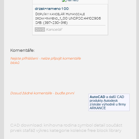
drzak+rameno 4 20
:
Doplňky kanceláří Humanscale
drzak+rameno_4_20 UNSPSC:44102906
SfB: (749×749×316)
DWG
Kancelář
Komentáře:
Nejste přihlášeni - nelze připojit komentáře
drzak+rameno 1 22
:
bloků
Doplňky kanceláří Humanscale
drzak+rameno_1_22 UNSPSC:44102906
SfB: (397×640×316)
DWG
Kancelář
Dosud žádné komentáře - buďte první
AutoCAD
a další CAD
produkty Autodesk
získáte výhodně u firmy
drzak+rameno 1 00
:
ARKANCE
Doplňky kanceláří Humanscale
drzak+rameno_1_00 UNSPSC:44102906
SfB: (397×230×316)
CAD download: knihovna rodina symbol detail součást
prvek stafáž výkres kategorie kolekce free block library
DWG
Kancelář