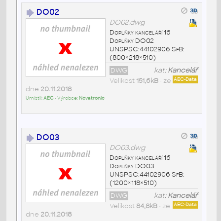
DO02
DO02.dwg
Doplňky kanceláří 16
Doplňky DO02
UNSPSC:44102906 SfB:
(800×218×510)
DWG
kat:
Kancelář
Velikost
151,6kB
• ze
AEC-Data
dne
20.11.2018
Umístil:
AEC
• Výrobce:
Novatronic
DO03
DO03.dwg
Doplňky kanceláří 16
Doplňky DO03
UNSPSC:44102906 SfB:
(1200×118×510)
DWG
kat:
Kancelář
Velikost
84,8kB
• ze
AEC-Data
dne
20.11.2018