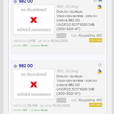
982 00
982_00.dwg
Doplňky koupelen
Vodovodní baterie - doplňky
chrome 982 00
UNSPSC:52171000 SfB:
(300×300×47)
DWG
kat:
Koupelna, WC
Velikost
1,1MB
• ze dne
15.04.2025
AEC-Data
Umístil:
AEC
• Výrobce:
Ravak
982 00
982_00.dwg
Doplňky koupelen
Vodovodní baterie - doplňky
chrome 982 00
UNSPSC:52171000 SfB:
(300×300×47)
DWG
kat:
Koupelna, WC
Velikost
36,1kB
• ze dne
15.04.2025
AEC-Data
Umístil:
AEC
• Výrobce:
Ravak