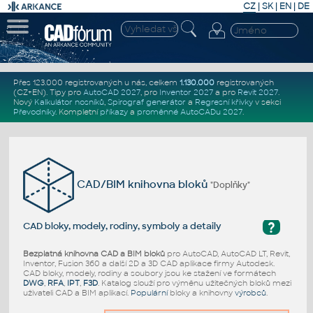
CZ
|
SK
|
EN
|
DE
Přes 123.000 registrovaných u nás, celkem
1.130.000
registrovaných
(CZ+EN)
. Tipy pro
AutoCAD 2027
, pro
Inventor 2027
a pro
Revit 2027
.
Nový
Kalkulátor nosníků
,
Spirograf generátor
a
Regresní křivky
v sekci
Převodníky
.
Kompletní
příkazy
a
proměnné AutoCADu 2027
.
CAD/BIM knihovna bloků
"Doplňky"
?
CAD bloky, modely, rodiny, symboly a detaily
Bezplatná knihovna CAD a BIM bloků
pro AutoCAD, AutoCAD LT, Revit,
Inventor, Fusion 360 a další 2D a 3D CAD aplikace firmy Autodesk.
CAD bloky, modely, rodiny a soubory jsou ke stažení ve formátech
DWG
,
RFA
,
IPT
,
F3D
. Katalog slouží pro výměnu užitečných bloků mezi
uživateli CAD a BIM aplikací.
Populární
bloky a knihovny
výrobců
.