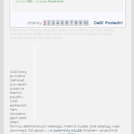
Umístil:
AEC
• Výrobce:
Novatronic
stránky:
1
2
3
4
5
6
7
8
9
10
...
Další
Poslední
CAD bloky: knihovny dwg blok rodiny rodina family symboly detaily
součásti prvky stafáž buňka buňky výkres téma kategorie kolekce
knižnica zdarma free block library
CAD bloky
je možno
stahovat
pro vlastní
osobní a
firemní
použití v
CAD
aplikacích.
Není
dovoleno
jejich další
šíření
formou elektronických katalogů, médií či služeb (jiné katalogy, web
download, CD, apod.) - viz
podmínky použití
. Problém verze DWG