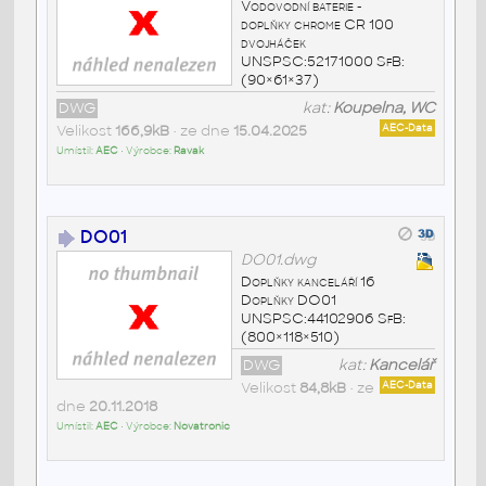
Vodovodní baterie -
doplňky chrome CR 100
dvojháček
UNSPSC:52171000 SfB:
(90×61×37)
DWG
kat:
Koupelna, WC
Velikost
166,9kB
• ze dne
15.04.2025
AEC-Data
Umístil:
AEC
• Výrobce:
Ravak
DO01
DO01.dwg
Doplňky kanceláří 16
Doplňky DO01
UNSPSC:44102906 SfB:
(800×118×510)
DWG
kat:
Kancelář
Velikost
84,8kB
• ze
AEC-Data
dne
20.11.2018
Umístil:
AEC
• Výrobce:
Novatronic