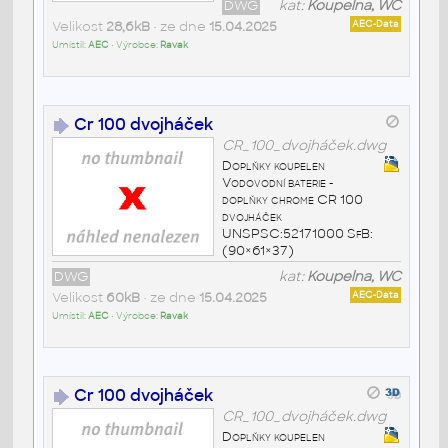
DWG
kat:
Koupelna, WC
Velikost
28,6kB
• ze dne
15.04.2025
AEC-Data
Umístil:
AEC
• Výrobce:
Ravak
Cr 100 dvojháček
CR_100_dvojháček.dwg
Doplňky koupelen
Vodovodní baterie -
doplňky chrome CR 100
dvojháček
UNSPSC:52171000 SfB:
(90×61×37)
DWG
kat:
Koupelna, WC
Velikost
60kB
• ze dne
15.04.2025
AEC-Data
Umístil:
AEC
• Výrobce:
Ravak
Cr 100 dvojháček
CR_100_dvojháček.dwg
Doplňky koupelen