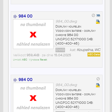
984 00
984_00.dwg
Doplňky koupelen
Vodovodní baterie - doplňky
chrome 984 00
UNSPSC:52171000 SfB:
(400×400×46)
DWG
kat:
Koupelna, WC
Velikost
959,4kB
• ze dne
15.04.2025
AEC-Data
Umístil:
AEC
• Výrobce:
Ravak
984 00
984_00.dwg
Doplňky koupelen
Vodovodní baterie - doplňky
chrome 984 00
UNSPSC:52171000 SfB:
(400×400×46)