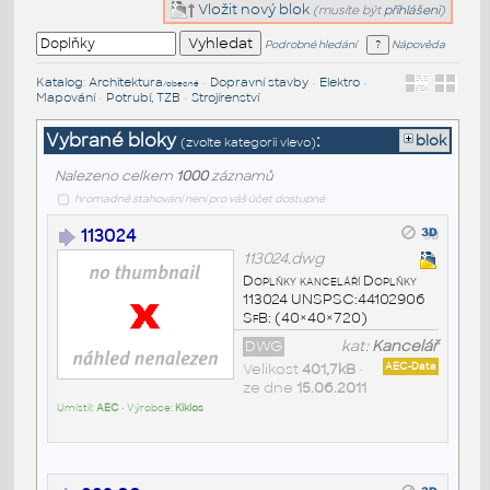
Vložit nový blok
(musíte být
přihlášeni
)
Podrobné hledání
Nápověda
Katalog
:
Architektura
•
Dopravní stavby
•
Elektro
•
/obecné
Mapování
•
Potrubí, TZB
•
Strojírenství
Vybrané bloky
:
blok
(zvolte kategorii vlevo)
Nalezeno celkem
1000
záznamů
hromadné stahování není pro váš účet dostupné
113024
113024.dwg
Doplňky kanceláří Doplňky
113024 UNSPSC:44102906
SfB: (40×40×720)
DWG
kat:
Kancelář
Velikost
401,7kB
•
AEC-Data
ze dne
15.06.2011
Umístil:
AEC
• Výrobce:
Kiklos