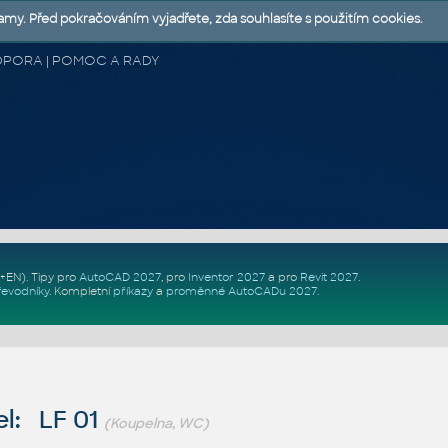
lamy. Před pokračováním vyjadřete, zda souhlasíte s použitím cookies.
 PODPORA | POMOC A RADY
Z+EN)
. Tipy pro
AutoCAD 2027
, pro
Inventor 2027
a pro
Revit 2027
.
řevodníky
.
Kompletní
příkazy
a
proměnné AutoCADu 2027
.
l: LF 01
(Koupelna, WC)