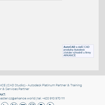
NÉ BLOKY
:
S04
:
Bidety Artceram-La Fontana S04 La Fontana bidet zavesny
UNSPSC:30181502 SfB:742 (358×540×430)
AutoCAD
a další CAD
DWG
Koupelna, WC
produkty Autodesk
získáte výhodně u firmy
ARKANCE
La Fontana umyvadlo závěsné 75
:
Umyvadla La Fontana La Fontana umyvadlo závěsné 75
UNSPSC:30181504 SfB:742 (750×450×153)
DWG
Koupelna, WC
NCE
(CAD Studio) - Autodesk Platinum Partner & Training
r & Services Partner
AKT:
ster.cz@arkance.world | tel. +420 910 970 111