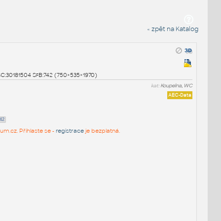
« zpět na Katalog
SC:30181504 SfB:742 (750×535×1970)
kat:
Koupelna, WC
AEC-Data
42
um.cz. Přihlaste se -
registrace
je bezplatná.