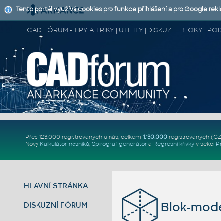
Tento portál využívá cookies pro funkce přihlášení a pro Google rek
CAD FÓRUM - TIPY A TRIKY | UTILITY | DISKUZE | BLOKY |
Přes 123.000 registrovaných u nás, celkem
1.130.000
registrovaných (C
Nový
Kalkulátor nosníků
,
Spirograf generátor
a
Regresní křivky
v sekci
P
HLAVNÍ STRÁNKA
Blok-mode
DISKUZNÍ FÓRUM