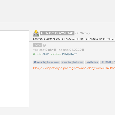
AEC-Data DOWNLOAD
LF 01.dwg
Umyvadla Artceram-La Fontana LF 01 La Fontana stlp UNSP
DWG
Velikost
10,88MB
• ze dne
04.07.2011
Umístil:
AEC^
• Výrobce:
PolySystem^
Umyvadla
koupelnové
koupelny
bathroom
PolySystem
30181504
7
Blok je k dispozici jen pro registrované členy webu CADfor