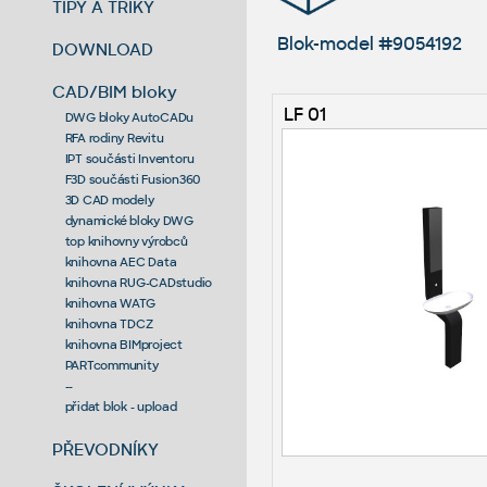
TIPY A TRIKY
Blok-model #9054192
DOWNLOAD
CAD/BIM bloky
LF 01
DWG bloky AutoCADu
RFA rodiny Revitu
IPT součásti Inventoru
F3D součásti Fusion360
3D CAD modely
dynamické bloky DWG
top knihovny výrobců
knihovna AEC Data
knihovna RUG-CADstudio
knihovna WATG
knihovna TDCZ
knihovna BIMproject
PARTcommunity
--
přidat blok - upload
PŘEVODNÍKY