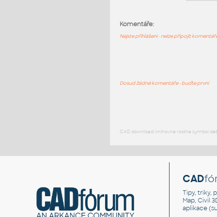
Komentáře:
Nejste přihlášeni - nelze připojit komentá
Dosud žádné komentáře - buďte první
CAD download: knihovna rodina symbol detai
CAD
fó
Tipy, triky
Map, Civil 
aplikace (