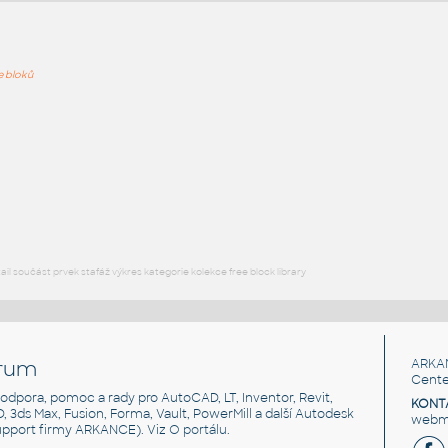
ře bloků
PODOB
LF 03
:
Umyvadla Artceram-La Fontana LF 03 La Fontana polostlp
UNSPSC:30181504 SfB:742 (750×535×1300)
DWG
Koupelna, WC
La Fontana sloup s umyvadlem LF01
:
Umyvadla La Fontana La Fontana sloup s umyvadlem LF01
UNSPSC:30181504 SfB:742 (750×535×1972)
l součást prvek stafáž výkres kategorie kolekce free block library
DWG
Koupelna, WC
rum
ARKA
Cente
, podpora, pomoc a rady pro AutoCAD, LT, Inventor, Revit,
KONT
3D, 3ds Max, Fusion, Forma, Vault, PowerMill a další Autodesk
webma
support firmy ARKANCE). Viz
O portálu
.