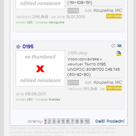
(151×108×151)
DWG
kat:
Koupelna, WC
Velikost
256,8kB
• ze dne
15.01.2013
AEC-Data
Umístil:
AEC
• Výrobce:
Hansgrohe
0195
0195.dwg
Vodovodní baterie a
armatury Tratto 0195
UNSPSC:30181700 SfB:745
(60×92×80)
DWG
kat:
Koupelna, WC
Velikost
511,3kB
• ze
AEC-Data
dne
06.06.2011
Umístil:
AEC
• Výrobce:
Rubidea
stránky:
1
2
3
4
5
6
7
8
9
10
...
Další
Poslední
CAD bloky: knihovny dwg blok rodiny rodina family symboly detaily
součásti prvky stafáž buňka buňky výkres téma kategorie kolekce