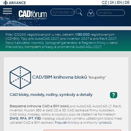
CZ
|
SK
|
EN
|
DE
Přes 123.000 registrovaných u nás, celkem
1.130.000
registrovaných
(CZ+EN)
. Tipy pro
AutoCAD 2027
, pro
Inventor 2027
a pro
Revit 2027
.
Nový
Kalkulátor nosníků
,
Spirograf generátor
a
Regresní křivky
v sekci
Převodníky
.
Kompletní
příkazy
a
proměnné AutoCADu 2027
.
CAD/BIM knihovna bloků
"koupelny"
?
CAD bloky, modely, rodiny, symboly a detaily
Bezplatná knihovna CAD a BIM bloků
pro AutoCAD, AutoCAD LT, Revit,
Inventor, Fusion 360 a další 2D a 3D CAD aplikace firmy Autodesk.
CAD bloky, modely, rodiny a soubory jsou ke stažení ve formátech
DWG
,
RFA
,
IPT
,
F3D
. Katalog slouží pro výměnu užitečných bloků mezi
uživateli CAD a BIM aplikací.
Populární
bloky a knihovny
výrobců
.