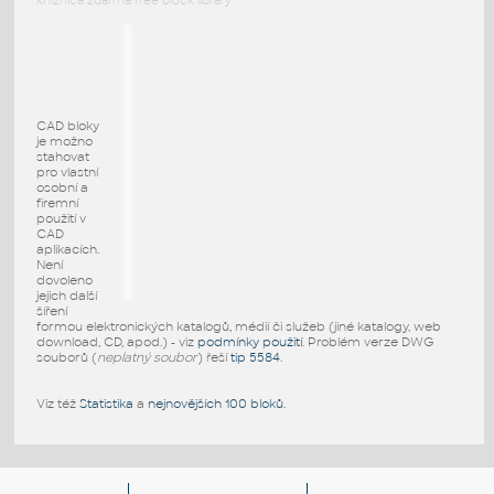
knižnica zdarma free block library
CAD bloky
je možno
stahovat
pro vlastní
osobní a
firemní
použití v
CAD
aplikacích.
Není
dovoleno
jejich další
šíření
formou elektronických katalogů, médií či služeb (jiné katalogy, web
download, CD, apod.) - viz
podmínky použití
. Problém verze DWG
souborů (
neplatný soubor
) řeší
tip 5584
.
Viz též
Statistika
a
nejnovějších 100 bloků
.