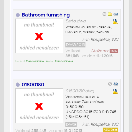
Bathroom furnishing
Bańo.dwg
Vybavení koupelny - sprcha,
umyvadlo, skříňky, záchod
kat:
Koupelna, WC
DWG2013
Velikost
Staženo:
1173
x
381,1kB
• ze dne
11.11.2015
Umístil:
MarcoZavala
• Autor:
MarcoZavala
01800180
01800180.dwg
Vodovodní baterie a
armatury Základní sady
01800180
UNSPSC:30181700 SfB:745
(151×108×151)
DWG
kat:
Koupelna, WC
Velikost
258,4kB
• ze dne
15.01.2013
AEC-Data