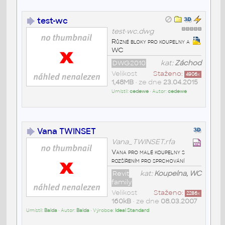
test-wc
test-wc.dwg
Různé bloky pro koupelny a
WC
DWG2010
kat:
Záchod
Velikost
Staženo:
4906
x
1,48MB
• ze dne
23.04.2015
Umístil:
cedewe
• Autor:
cedewe
Vana TWINSET
Vana_TWINSET.rfa
Vana pro malé koupelny s
rozšířením pro sprchování
Revit
kat:
Koupelna, WC
family
Velikost
Staženo:
2286
x
160kB
• ze dne
08.03.2007
Umístil:
Balda
• Autor:
Balda
• Výrobce:
Ideal Standard