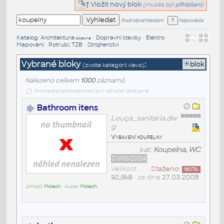
Vložit nový blok
(musíte být
přihlášeni
)
Podrobné hledání
Nápověda
Katalog
:
Architektura
•
Dopravní stavby
•
Elektro
•
/obecné
Mapování
•
Potrubí, TZB
•
Strojírenství
Vybrané bloky
:
blok
(zvolte kategorii vlevo)
Nalezeno celkem
1000
záznamů
hromadné stahování není pro váš účet dostupné
Bathroom itens
Louça_sanitaria.dw
g
Vybavení koupelny
kat:
Koupelna, WC
DWG2004
Velikost
Staženo:
18073
x
92,9kB
• ze dne
27.03.2008
Umístil:
Molech
• Autor:
Molech