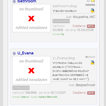
bathroom
bathroom.dwg
Vybavení koupelny
kat:
Koupelna, WC
DWG2000
Velikost
Staženo:
8973
x
30,8kB
• ze dne
13.09.2008
Umístil:
lilly
U_Evana
U_Evana.dwg
Výstražná tabulka do
koupelny ("Výstraha -
životu nebezpečno používat
elektrických spotřebičů ve
vaně i sahat na ně z vany !")
kat:
Bezpečnost
DWG2000
Velikost
199,8kB
• ze dne
02.11.2007
Staženo:
9915
x
Umístil:
vbehun
• Autor:
Vojtěch Běhunčík