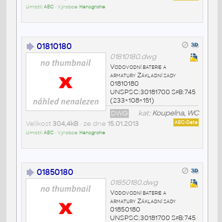
Umístil:
AEC
• Výrobce:
Hansgrohe
01810180
01810180.dwg
Vodovodní baterie a
armatury Základní sady
01810180
UNSPSC:30181700 SfB:745
(233×108×151)
DWG
kat:
Koupelna, WC
Velikost
304,4kB
• ze dne
15.01.2013
AEC-Data
Umístil:
AEC
• Výrobce:
Hansgrohe
01850180
01850180.dwg
Vodovodní baterie a
armatury Základní sady
01850180
UNSPSC:30181700 SfB:745