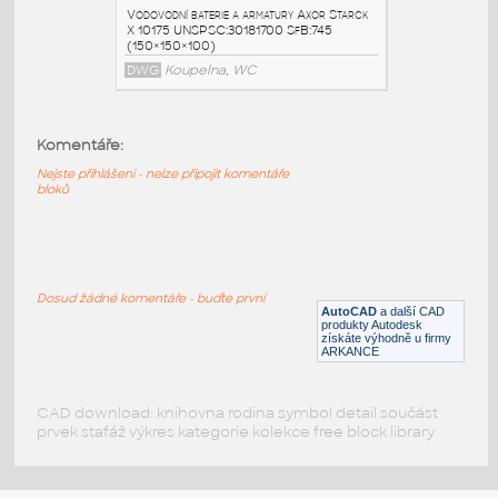
10080
:
Vodovodní baterie a armatury Axor Starck
X 10080 UNSPSC:30181700 SfB:745
(150×150×368)
DWG
Koupelna, WC
Komentáře:
Nejste přihlášeni - nelze připojit komentáře
10185
:
bloků
Vodovodní baterie a armatury Axor Starck
X 10185 UNSPSC:30181700 SfB:745
(150×150×100)
DWG
Koupelna, WC
Dosud žádné komentáře - buďte první
AutoCAD
a další CAD
produkty Autodesk
získáte výhodně u firmy
10175
:
ARKANCE
Vodovodní baterie a armatury Axor Starck
X 10175 UNSPSC:30181700 SfB:745
(150×150×100)
CAD download: knihovna rodina symbol detail součást
prvek stafáž výkres kategorie kolekce free block library
DWG
Koupelna, WC