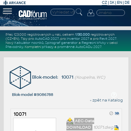
CZ
|
SK
|
EN
|
DE
Přes 123.000 registrovaných u nás, celkem
1.130.000
registrovaných
(CZ+EN)
. Tipy pro
AutoCAD 2027
, pro
Inventor 2027
a pro
Revit 2027
.
Nový
Kalkulátor nosníků
,
Spirograf generátor
a
Regresní křivky
v sekci
Převodníky
.
Kompletní
příkazy
a
proměnné AutoCADu 2027
.
Blok-model: 10071
(Koupelna, WC)
Blok-model #9086788
« zpět na Katalog
10071
AEC-Data
DOWNLOAD
10071.dwg