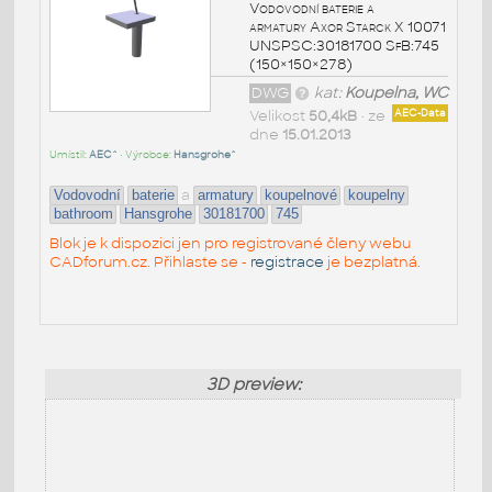
Vodovodní baterie a
armatury Axor Starck X 10071
UNSPSC:30181700 SfB:745
(150×150×278)
DWG
kat:
Koupelna, WC
Velikost
50,4kB
• ze
AEC-Data
dne
15.01.2013
Umístil:
AEC^
• Výrobce:
Hansgrohe^
a
Vodovodní
baterie
armatury
koupelnové
koupelny
bathroom
Hansgrohe
30181700
745
Blok je k dispozici jen pro registrované členy webu
CADforum.cz. Přihlaste se -
registrace
je bezplatná.
3D preview: