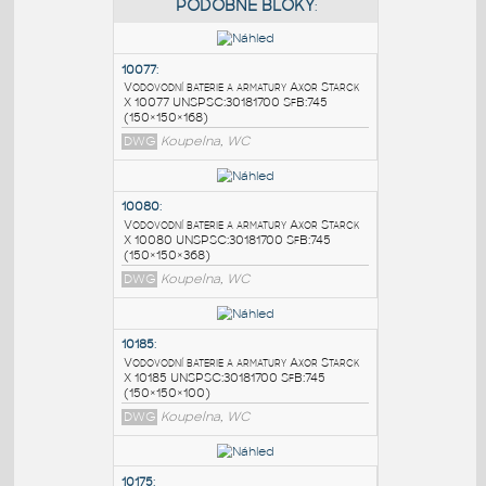
PODOBNÉ BLOKY
:
10077
:
Vodovodní baterie a armatury Axor Starck
X 10077 UNSPSC:30181700 SfB:745
(150×150×168)
DWG
Koupelna, WC