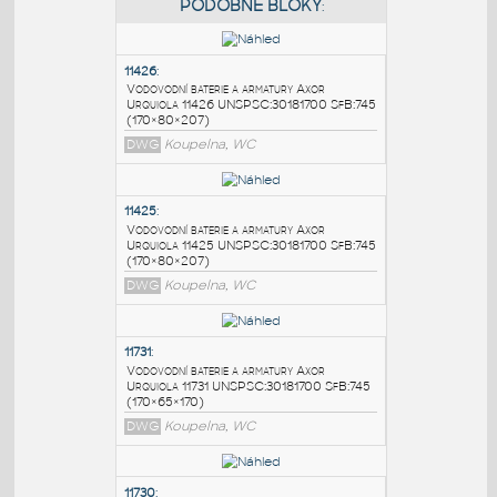
PODOBNÉ BLOKY
:
11426
:
Vodovodní baterie a armatury Axor
Urquiola 11426 UNSPSC:30181700 SfB:745
(170×80×207)
DWG
Koupelna, WC