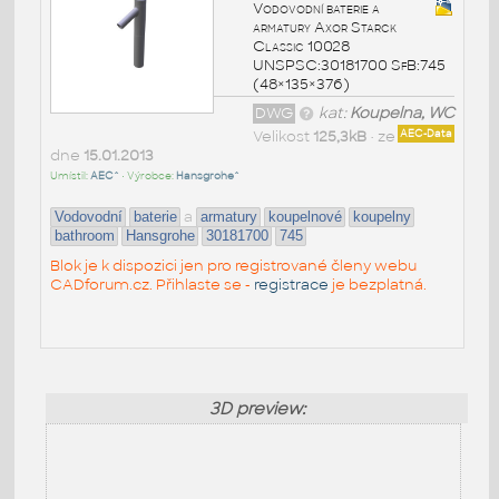
Vodovodní baterie a
armatury Axor Starck
Classic 10028
UNSPSC:30181700 SfB:745
(48×135×376)
DWG
kat:
Koupelna, WC
Velikost
125,3kB
• ze
AEC-Data
dne
15.01.2013
Umístil:
AEC^
• Výrobce:
Hansgrohe^
a
Vodovodní
baterie
armatury
koupelnové
koupelny
bathroom
Hansgrohe
30181700
745
Blok je k dispozici jen pro registrované členy webu
CADforum.cz. Přihlaste se -
registrace
je bezplatná.
3D preview: