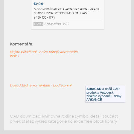
10018
:
Vodovodní baterie a armatury Axor Starck
Classic 10018 UNSPSC:30181700 SfB:745
(48×135×210)
DWG
Koupelna, WC
Komentáře:
Nejste přihlášeni - nelze připojit komentáře
10145
:
bloků
Vodovodní baterie a armatury Axor Starck
10145 UNSPSC:30181700 SfB:745
(48×135×177)
DWG
Koupelna, WC
Dosud žádné komentáře - buďte první
AutoCAD
a další CAD
produkty Autodesk
získáte výhodně u firmy
10106
:
ARKANCE
Vodovodní baterie a armatury Axor Starck
10106 UNSPSC:30181700 SfB:745
(48×135×177)
CAD download: knihovna rodina symbol detail součást
prvek stafáž výkres kategorie kolekce free block library
DWG
Koupelna, WC