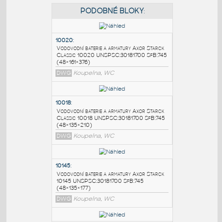
PODOBNÉ BLOKY
:
10020
:
Vodovodní baterie a armatury Axor Starck
Classic 10020 UNSPSC:30181700 SfB:745
(48×161×376)
DWG
Koupelna, WC