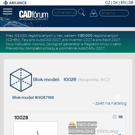
CZ
|
SK
|
EN
|
DE
Přes 123.000 registrovaných u nás, celkem
1.130.000
registrovaných
(CZ+EN)
. Tipy pro
AutoCAD 2027
, pro
Inventor 2027
a pro
Revit 2027
.
Nový
Kalkulátor nosníků
,
Spirograf generátor
a
Regresní křivky
v sekci
Převodníky
.
Kompletní
příkazy
a
proměnné AutoCADu 2027
.
Blok-model: 10028
(Koupelna, WC)
Blok-model #9087188
« zpět na Katalog
10028
AEC-Data
DOWNLOAD
10028.dwg