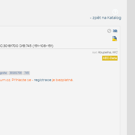
« zpět na Katalog
C:30181700 SfB:745 (151×108×151)
kat:
Koupelna, WC
AEC-Data
grohe
30181700
745
um.cz. Přihlaste se -
registrace
je bezplatná.