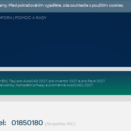
lamy. Před pokračováním vyjadřete, zda souhlasíte s použitím cookies.
 PODPORA | POMOC A RADY
Z+EN)
. Tipy pro
AutoCAD 2027
, pro
Inventor 2027
a pro
Revit 2027
.
řevodníky
.
Kompletní
příkazy
a
proměnné AutoCADu 2027
.
l: 01850180
(Koupelna, WC)