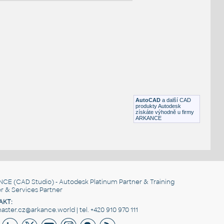
NÉ BLOKY
:
15941180
:
Vodovodní baterie a armatury Základní sady 15941180
UNSPSC:30181700 SfB:745 (151×108×151)
AutoCAD
a další CAD
DWG
Koupelna, WC
produkty Autodesk
získáte výhodně u firmy
ARKANCE
15941180
:
Vodovodní baterie a armatury Hansgrohe Termostaty 15941180
UNSPSC:30181700 SfB:745 (151×108×151)
DWG
Koupelna, WC
NCE
(CAD Studio) - Autodesk Platinum Partner & Training
r & Services Partner
AKT:
ster.cz@arkance.world | tel. +420 910 970 111