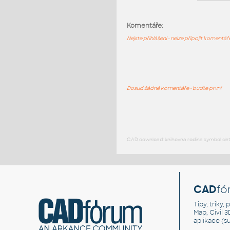
Komentáře:
Nejste přihlášeni - nelze připojit komentá
Dosud žádné komentáře - buďte první
CAD download: knihovna rodina symbol detai
CAD
fó
Tipy, triky
Map, Civil 
aplikace (