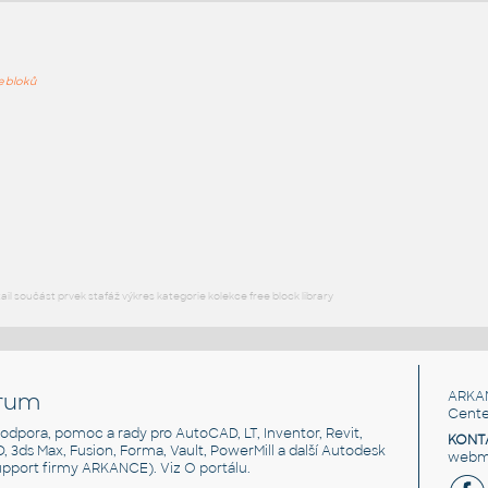
ře bloků
PODOB
01800180
:
Vodovodní baterie a armatury Základní sady 01800180
UNSPSC:30181700 SfB:745 (151×108×151)
DWG
Koupelna, WC
01810180
:
Vodovodní baterie a armatury Základní sady 01810180
UNSPSC:30181700 SfB:745 (233×108×151)
l součást prvek stafáž výkres kategorie kolekce free block library
DWG
Koupelna, WC
rum
ARKA
Cente
, podpora, pomoc a rady pro AutoCAD, LT, Inventor, Revit,
KONT
3D, 3ds Max, Fusion, Forma, Vault, PowerMill a další Autodesk
webma
support firmy ARKANCE). Viz
O portálu
.