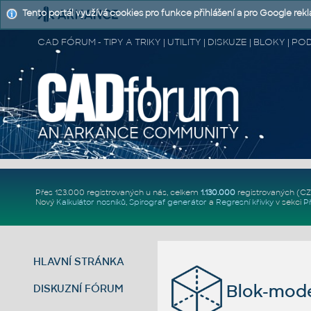
Tento portál využívá cookies pro funkce přihlášení a pro Google rek
CAD FÓRUM - TIPY A TRIKY | UTILITY | DISKUZE | BLOKY |
Přes 123.000 registrovaných u nás, celkem
1.130.000
registrovaných (C
Nový
Kalkulátor nosníků
,
Spirograf generátor
a
Regresní křivky
v sekci
P
HLAVNÍ STRÁNKA
Blok-mode
DISKUZNÍ FÓRUM