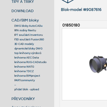
TIPY A TRIKY
Blok-model #9087616
DOWNLOAD
CAD/BIM bloky
01850180
DWG bloky AutoCADu
RFA rodiny Revitu
IPT součásti Inventoru
F3D součásti Fusion360
3D CAD modely
dynamické bloky DWG
top knihovny výrobců
knihovna AEC Data
knihovna RUG-CADstudio
knihovna WATG
knihovna TDCZ
knihovna BIMproject
PARTcommunity
--
přidat blok - upload
PŘEVODNÍKY