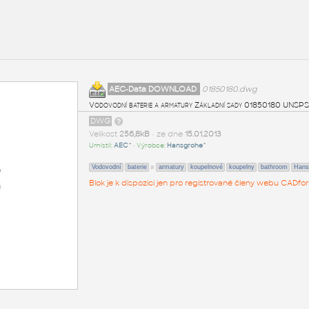
AEC-Data DOWNLOAD
01850180.dwg
Vodovodní baterie a armatury Základní sady 01850180 UNSPS
DWG
Velikost
256,8kB
• ze dne
15.01.2013
Umístil:
AEC^
• Výrobce:
Hansgrohe^
a
Vodovodní
baterie
armatury
koupelnové
koupelny
bathroom
Hans
Blok je k dispozici jen pro registrované členy webu CADfor