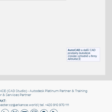
NÉ BLOKY
:
Jet Dryer SMART - stribrna
:
Doplňky Tryskove vysousece Jet Dryer SMART Jet Dryer SMART -
stribrna UNSPSC: SfB: (299×234×654)
AutoCAD
a další CAD
DWG
Zařizovací předměty
produkty Autodesk
získáte výhodně u firmy
ARKANCE
Jet Dryer EDGE - stribrna
:
Doplňky Tryskove vysousece Jet Dryer EDGE Jet Dryer EDGE -
stribrna UNSPSC: SfB: (276×201×652)
DWG
Zařizovací předměty
NCE
(CAD Studio) - Autodesk Platinum Partner & Training
r & Services Partner
AKT:
ster.cz@arkance.world | tel. +420 910 970 111