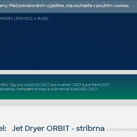
lamy. Před pokračováním vyjadřete, zda souhlasíte s použitím cookies.
 PODPORA | POMOC A RADY
Z+EN)
. Tipy pro
AutoCAD 2027
, pro
Inventor 2027
a pro
Revit 2027
.
řevodníky
.
Kompletní
příkazy
a
proměnné AutoCADu 2027
.
: Jet Dryer ORBIT - stribrna
(Zařizovací p