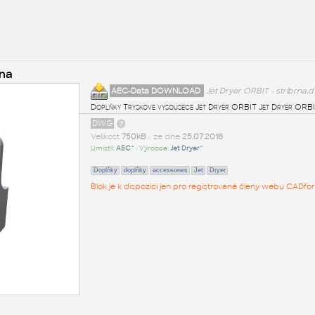
rna
AEC-Data DOWNLOAD
Jet Dryer ORBIT - stribrna.
Doplňky Tryskove vysousece Jet Dryer ORBIT Jet Dryer ORBI
DWG
Velikost
750kB
• ze dne
25.07.2018
Umístil:
AEC^
• Výrobce:
Jet Dryer^
Doplňky
doplňky
accessories
Jet
Dryer
Blok je k dispozici jen pro registrované členy webu CADfor