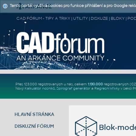
Tento portál využívá cookies pro funkce přihlášení a pro Google rek
CAD FÓRUM - TIPY A TRIKY | UTILITY | DISKUZE | BLOKY |
Přes 123.000 registrovaných u nás, celkem
1.130.000
registrovaných (C
Nový
Kalkulátor nosníků
,
Spirograf generátor
a
Regresní křivky
v sekci
P
HLAVNÍ STRÁNKA
Blok-model
DISKUZNÍ FÓRUM