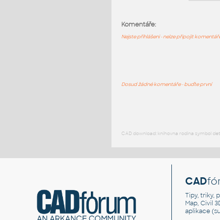
Komentáře:
Nejste přihlášeni - nelze připojit komentá
Dosud žádné komentáře - buďte první
CAD download: knihovna rodina symbol detai
CAD
fó
Tipy, triky
Map, Civil 
aplikace (