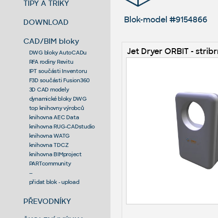
TIPY A TRIKY
Blok-model #9154866
DOWNLOAD
CAD/BIM bloky
Jet Dryer ORBIT - strib
DWG bloky AutoCADu
RFA rodiny Revitu
IPT součásti Inventoru
F3D součásti Fusion360
3D CAD modely
dynamické bloky DWG
top knihovny výrobců
knihovna AEC Data
knihovna RUG-CADstudio
knihovna WATG
knihovna TDCZ
knihovna BIMproject
PARTcommunity
--
přidat blok - upload
PŘEVODNÍKY