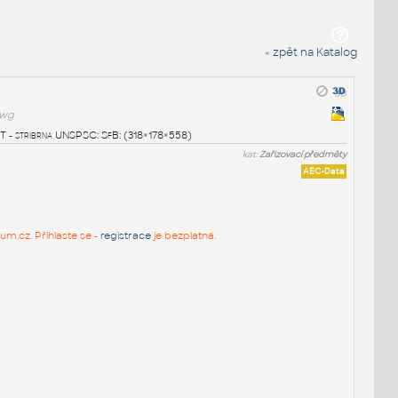
« zpět na Katalog
dwg
T - stribrna UNSPSC: SfB: (318×178×558)
kat:
Zařizovací předměty
AEC-Data
um.cz. Přihlaste se -
registrace
je bezplatná.