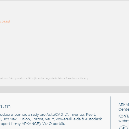
ře bloků
PODOB
Jet Dryer ORBIT - bila
:
Doplňky Tryskove vysousece Jet Dryer ORBIT Jet Dryer ORBIT -
bila UNSPSC: SfB: (318×178×558)
DWG
Zařizovací předměty
Jet Dryer SLIM - stribrna
:
Doplňky Tryskove vysousece Jet Dryer SLIM Jet Dryer SLIM -
stribrna UNSPSC: SfB: (299×174×565)
l součást prvek stafáž výkres kategorie kolekce free block library
DWG
Zařizovací předměty
rum
ARKA
Cente
, podpora, pomoc a rady pro AutoCAD, LT, Inventor, Revit,
KONT
3D, 3ds Max, Fusion, Forma, Vault, PowerMill a další Autodesk
webma
support firmy ARKANCE). Viz
O portálu
.