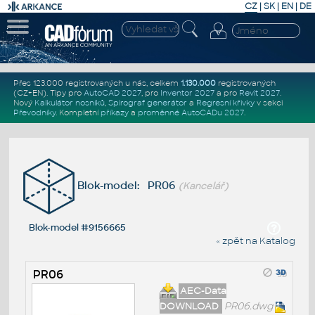
CZ
|
SK
|
EN
|
DE
Přes 123.000 registrovaných u nás, celkem
1.130.000
registrovaných
(CZ+EN)
. Tipy pro
AutoCAD 2027
, pro
Inventor 2027
a pro
Revit 2027
.
Nový
Kalkulátor nosníků
,
Spirograf generátor
a
Regresní křivky
v sekci
Převodníky
.
Kompletní
příkazy
a
proměnné AutoCADu 2027
.
Blok-model: PR06
(Kancelář)
Blok-model #9156665
« zpět na Katalog
PR06
AEC-Data
DOWNLOAD
PR06.dwg