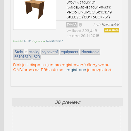
Stoly a stolky 01
Kancelářské stoly Praktik
PR06 UNSPSC:56101519
SfB:820 (801×600×751)
DWG
kat:
Kancelář
Velikost
323,4kB
•
AEC-Data
ze dne
26.11.2018
Umístil:
AEC^
• Výrobce:
Novatronic^
a
Stoly
stolky
vybavení
equipment
Novatronic
56101519
820
Blok je k dispozici jen pro registrované členy webu
CADforum.cz. Přihlaste se -
registrace
je bezplatná.
3D preview: