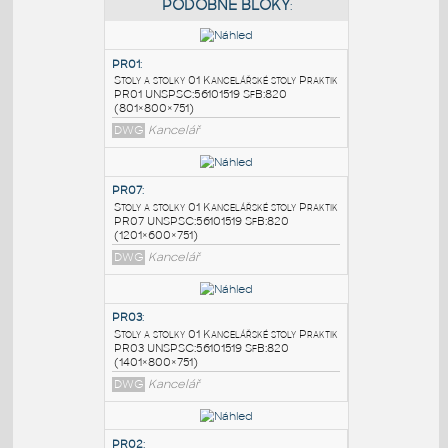
PODOBNÉ BLOKY
:
PR01
:
Stoly a stolky 01 Kancelářské stoly Praktik
PR01 UNSPSC:56101519 SfB:820
(801×800×751)
DWG
Kancelář