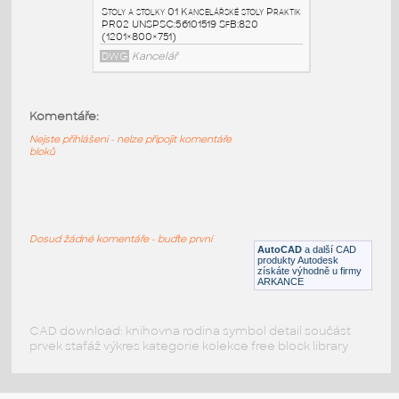
PR07
:
Stoly a stolky 01 Kancelářské stoly Praktik
PR07 UNSPSC:56101519 SfB:820
(1201×600×751)
DWG
Kancelář
Komentáře:
Nejste přihlášeni - nelze připojit komentáře
PR03
:
bloků
Stoly a stolky 01 Kancelářské stoly Praktik
PR03 UNSPSC:56101519 SfB:820
(1401×800×751)
DWG
Kancelář
Dosud žádné komentáře - buďte první
AutoCAD
a další CAD
produkty Autodesk
získáte výhodně u firmy
PR02
:
ARKANCE
Stoly a stolky 01 Kancelářské stoly Praktik
PR02 UNSPSC:56101519 SfB:820
(1201×800×751)
CAD download: knihovna rodina symbol detail součást
prvek stafáž výkres kategorie kolekce free block library
DWG
Kancelář