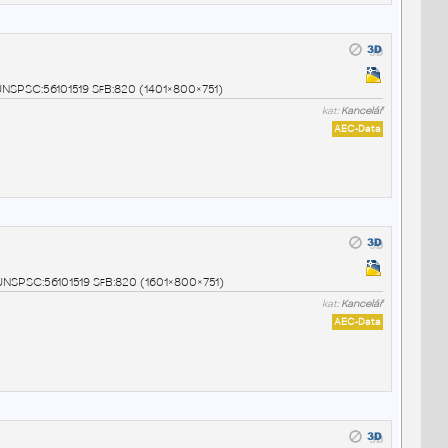
3 UNSPSC:56101519 SfB:820 (1401×800×751)
kat:
Kancelář
AEC-Data
4 UNSPSC:56101519 SfB:820 (1601×800×751)
kat:
Kancelář
AEC-Data