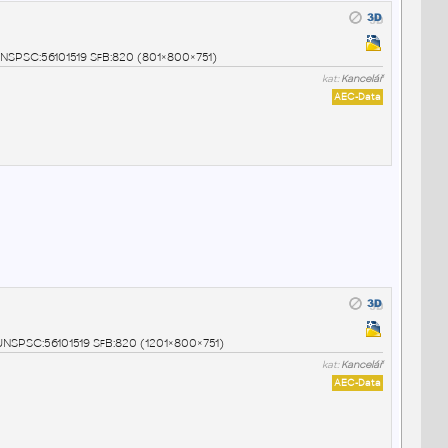
1 UNSPSC:56101519 SfB:820 (801×800×751)
kat:
Kancelář
AEC-Data
2 UNSPSC:56101519 SfB:820 (1201×800×751)
kat:
Kancelář
AEC-Data