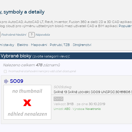
, symboly a detaily
ů
pro AutoCAD, AutoCAD LT, Revit, Inventor, Fusion 360 a další 2D a 3D CAD aplikac
alog slouží pro výměnu užitečných bloků mezi uživateli CAD a BIM aplikací.
Populár
Podrobné hledání
Nápověda
í stavby
•
Elektro
•
Mapování
•
Potrubí, TZB
•
Strojírenství
Vybrané bloky
:
(zvolte kategorii vlevo)
Nalezeno celkem
478
záznamů
hromadné stahování není pro váš účet dostupné
SO09
SO09.dwg
Skříně 13 Skříně lockers SO09 UNSPSC:30161806 
DWG
Velikost
3MB
• ze dne
30.10.2019
Umístil:
AEC
• Výrobce:
Novatronic