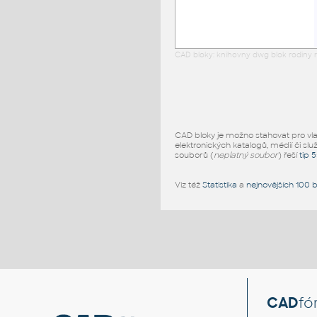
CAD bloky: knihovny dwg blok rodiny r
CAD bloky je možno stahovat pro vlast
elektronických katalogů, médií či slu
souborů (
neplatný soubor
) řeší
tip 
Viz též
Statistika
a
nejnovějších 100 
CAD
fó