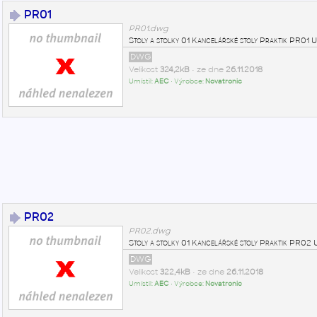
PR01
PR01.dwg
Stoly a stolky 01 Kancelářské stoly Praktik PR0
DWG
Velikost
324,2kB
• ze dne
26.11.2018
Umístil:
AEC
• Výrobce:
Novatronic
PR02
PR02.dwg
Stoly a stolky 01 Kancelářské stoly Praktik PR0
DWG
Velikost
322,4kB
• ze dne
26.11.2018
Umístil:
AEC
• Výrobce:
Novatronic