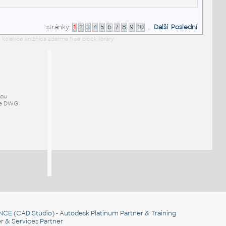
stránky:
1
2
3
4
5
6
7
8
9
10
...
Další
Poslední
 kolekce knižnica zdarma free block library
mou
ze DWG
NCE
(CAD Studio) - Autodesk Platinum Partner & Training
r & Services Partner