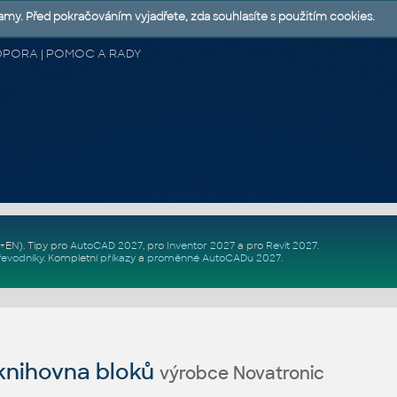
lamy. Před pokračováním vyjadřete, zda souhlasíte s použitím cookies.
 PODPORA | POMOC A RADY
Z+EN)
. Tipy pro
AutoCAD 2027
, pro
Inventor 2027
a pro
Revit 2027
.
řevodníky
.
Kompletní
příkazy
a
proměnné AutoCADu 2027
.
nihovna bloků
výrobce Novatronic