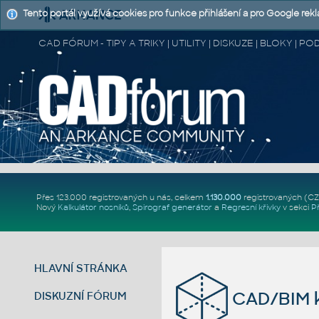
Tento portál využívá cookies pro funkce přihlášení a pro Google rek
CAD FÓRUM - TIPY A TRIKY | UTILITY | DISKUZE | BLOKY |
Přes 123.000 registrovaných u nás, celkem
1.130.000
registrovaných (C
Nový
Kalkulátor nosníků
,
Spirograf generátor
a
Regresní křivky
v sekci
P
HLAVNÍ STRÁNKA
CAD/BIM k
DISKUZNÍ FÓRUM