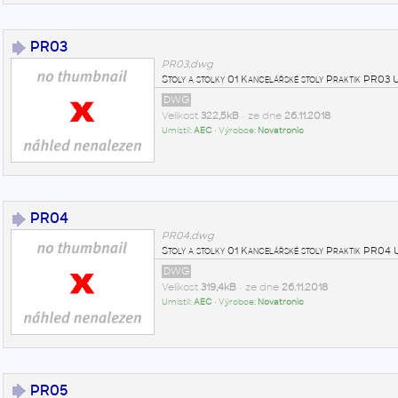
PR03
PR03.dwg
Stoly a stolky 01 Kancelářské stoly Praktik PR0
DWG
Velikost
322,5kB
• ze dne
26.11.2018
Umístil:
AEC
• Výrobce:
Novatronic
PR04
PR04.dwg
Stoly a stolky 01 Kancelářské stoly Praktik PR0
DWG
Velikost
319,4kB
• ze dne
26.11.2018
Umístil:
AEC
• Výrobce:
Novatronic
PR05