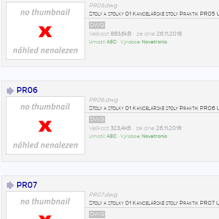
PR05.dwg
Stoly a stolky 01 Kancelářské stoly Praktik PR0
DWG
Velikost
883,6kB
• ze dne
26.11.2018
Umístil:
AEC
• Výrobce:
Novatronic
PR06
PR06.dwg
Stoly a stolky 01 Kancelářské stoly Praktik PR0
DWG
Velikost
323,4kB
• ze dne
26.11.2018
Umístil:
AEC
• Výrobce:
Novatronic
PR07
PR07.dwg
Stoly a stolky 01 Kancelářské stoly Praktik PR0
DWG