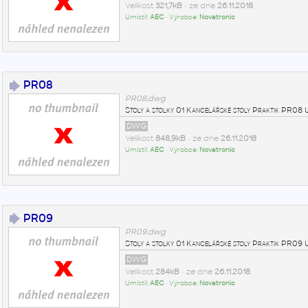
Velikost
321,7kB
• ze dne
26.11.2018
Umístil:
AEC
• Výrobce:
Novatronic
PR08
PR08.dwg
Stoly a stolky 01 Kancelářské stoly Praktik PR0
DWG
Velikost
848,9kB
• ze dne
26.11.2018
Umístil:
AEC
• Výrobce:
Novatronic
PR09
PR09.dwg
Stoly a stolky 01 Kancelářské stoly Praktik PR0
DWG
Velikost
284kB
• ze dne
26.11.2018
Umístil:
AEC
• Výrobce:
Novatronic