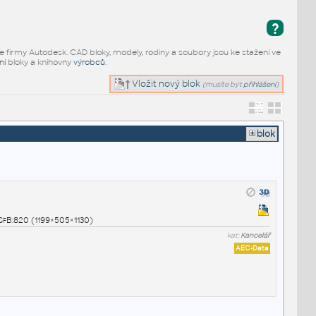
?
e firmy Autodesk. CAD bloky, modely, rodiny a soubory jsou ke stažení ve
ní
bloky a knihovny
výrobců
.
Vložit nový blok
(musíte být
přihlášeni
)
blok
SfB:820 (1199×505×1130)
kat:
Kancelář
AEC-Data