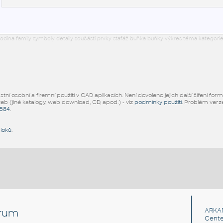
odina family symboly detaily součásti prvky stafáž buňka buňky výkres téma kategorie
ní osobní a firemní použití v CAD aplikacích. Není dovoleno jejich další šíření for
žeb (jiné katalogy, web download, CD, apod.) - viz
podmínky použití
. Problém ver
5584
.
bloků
.
rum
ARKA
Cente