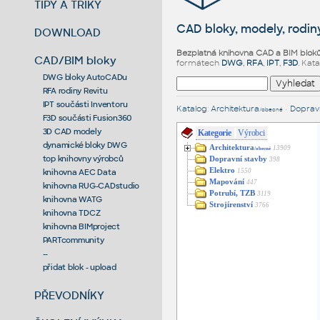
TIPY A TRIKY
CAD bloky, modely, rodiny
DOWNLOAD
Bezplatná knihovna CAD a BIM blok
CAD/BIM bloky
formátech
DWG
,
RFA
,
IPT
,
F3D
. Kat
DWG bloky AutoCADu
RFA rodiny Revitu
IPT součásti Inventoru
Katalog
:
Architektura
•
Dopravn
/obecné
F3D součásti Fusion360
3D CAD modely
Kategorie
Výrobci
dynamické bloky DWG
Architektura
13909
/obecné
top knihovny výrobců
Dopravní stavby
398
Elektro
1550
knihovna AEC Data
Mapování
447
knihovna RUG-CADstudio
Potrubí, TZB
3119
knihovna WATG
Strojírenství
3766
knihovna TDCZ
knihovna BIMproject
PARTcommunity
--
přidat blok - upload
PŘEVODNÍKY