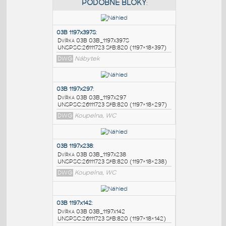
PODOBNÉ BLOKY
:
03B 1197x397S
:
Dvířka 03B 03B_1197x397S
UNSPSC:26111723 SfB:820 (1197×18×397)
DWG
Nábytek
03B 1197x297
: