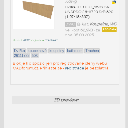
7.dwg
Dvířka 03B 03B_1197x397
UNSPSC:26111723 SfB:820
(1197×18×397)
DWG
kat:
Koupelna, WC
Velikost
62,9kB
• ze
AEC-Data
dne
05.03.2025
Umístil:
AEC^
• Výrobce:
Trachea^
Dvířka
koupelnové
koupelny
bathroom
Trachea
26111723
820
Blok je k dispozici jen pro registrované členy webu
CADforum.cz. Přihlaste se -
registrace
je bezplatná.
3D preview: