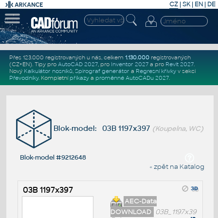
CZ
|
SK
|
EN
|
DE
Přes 123.000 registrovaných u nás, celkem
1.130.000
registrovaných
(CZ+EN)
. Tipy pro
AutoCAD 2027
, pro
Inventor 2027
a pro
Revit 2027
.
Nový
Kalkulátor nosníků
,
Spirograf generátor
a
Regresní křivky
v sekci
Převodníky
.
Kompletní
příkazy
a
proměnné AutoCADu 2027
.
Blok-model: 03B 1197x397
(Koupelna, WC)
Blok-model #9212648
« zpět na Katalog
03B 1197x397
AEC-Data
DOWNLOAD
03B_1197x39