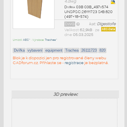
4.dwg
Dvířka 03B 03B_497x574
UNSPSC:26111723 SfB:820
(497×18×574)
DWG
kat:
Digestoře
Velikost
62,9kB
• ze
AEC-Data
dne
05.03.2025
Umístil:
AEC^
• Výrobce:
Trachea^
Dvířka
vybavení
equipment
Trachea
26111723
820
Blok je k dispozici jen pro registrované členy webu
CADforum.cz. Přihlaste se -
registrace
je bezplatná.
3D preview: