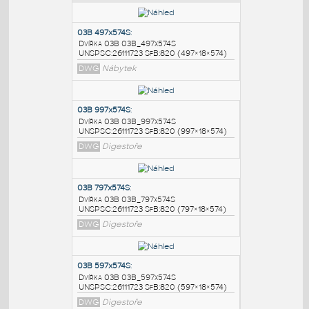
PODOBNÉ BLOKY
:
03B 497x574S
:
Dvířka 03B 03B_497x574S
UNSPSC:26111723 SfB:820 (497×18×574)
DWG
Nábytek
03B 997x574S
:
Dvířka 03B 03B_997x574S