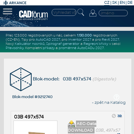
CZ
|
SK
|
EN
|
DE
Přes 123.000 registrovaných u nás, celkem
1.130.000
registrovaných
(CZ+EN)
. Tipy pro
AutoCAD 2027
, pro
Inventor 2027
a pro
Revit 2027
.
Nový
Kalkulátor nosníků
,
Spirograf generátor
a
Regresní křivky
v sekci
Převodníky
.
Kompletní
příkazy
a
proměnné AutoCADu 2027
.
Blok-model: 03B 497x574
(Digestoře)
Blok-model #9212740
« zpět na Katalog
03B 497x574
AEC-Data
DOWNLOAD
03B_497x57