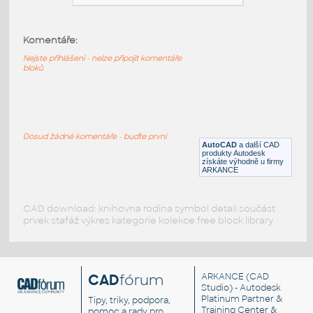
UNSPSC:26111723 SfB:820 (997×18×574)
DWG
Digestoře
Komentáře:
Nejste přihlášeni - nelze připojit komentáře
bloků
03B 797x574S
:
Dvířka 03B 03B_797x574S
UNSPSC:26111723 SfB:820 (797×18×574)
DWG
Digestoře
Dosud žádné komentáře - buďte první
AutoCAD
a další CAD
produkty Autodesk
získáte výhodně u firmy
03B 597x574S
:
ARKANCE
Dvířka 03B 03B_597x574S
UNSPSC:26111723 SfB:820 (597×18×574)
CAD download: knihovna rodina symbol detail součást
DWG
Digestoře
prvek stafáž výkres kategorie kolekce free block library
CAD
fórum
ARKANCE
(CAD
Studio) - Autodesk
Platinum Partner &
Tipy, triky, podpora,
Training Center &
pomoc a rady pro