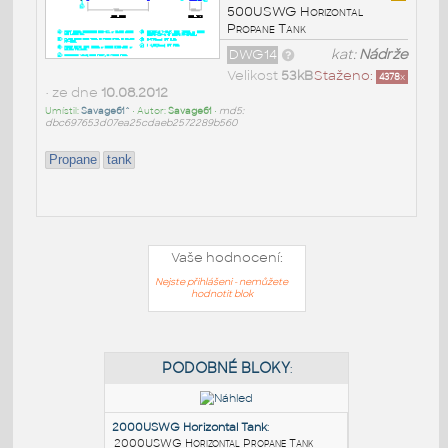
500USWG Horizontal
Propane Tank
DWG14
kat:
Nádrže
Velikost
53kB
Staženo:
4378
x
• ze dne
10.08.2012
Umístil:
Savage61^
• Autor:
Savage61
•
md5:
dbc697653d07ea25cdaeb2572289b560
Propane
tank
Vaše hodnocení:
Nejste přihlášeni - nemůžete
hodnotit blok