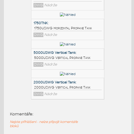
PODOBNÉ BLOKY
:
2000USWG Horizontal Tank
:
2000USWG Horizontal Propane Tank
DWG
Nádrže
1750TNK
:
1750USWG Horizontal Propane Tank
DWG
Nádrže
5000USWG Vertical Tank
:
Komentáře:
5000USWG Vertical Propane Tank
Nejste přihlášeni - nelze připojit komentáře
DWG
Nádrže
bloků