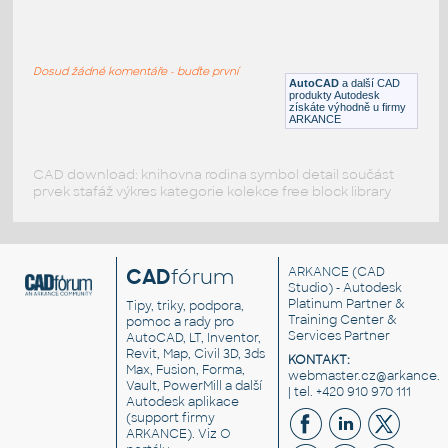
2000USWG Vertical Tank
:
2000USWG Vertical Propane Tank
Dosud žádné komentáře - buďte první
DWG
Nádrže
AutoCAD
a další CAD
produkty Autodesk
získáte výhodně u firmy
ARKANCE
CAD download: knihovna rodina symbol detail součást
prvek stafáž výkres kategorie kolekce free block library
CAD
fórum
ARKANCE
(CAD
Studio) - Autodesk
Platinum Partner &
Tipy, triky, podpora,
Training Center &
pomoc a rady pro
Services Partner
AutoCAD, LT, Inventor,
Revit, Map, Civil 3D, 3ds
KONTAKT:
Max, Fusion, Forma,
webmaster.cz@arkance.w
Vault, PowerMill a další
| tel. +420 910 970 111
Autodesk aplikace
(support firmy
ARKANCE). Viz
O