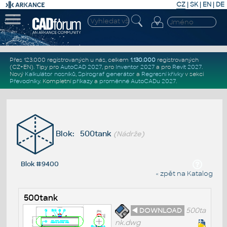
CZ
|
SK
|
EN
|
DE
Přes 123.000 registrovaných u nás, celkem
1.130.000
registrovaných
(CZ+EN)
. Tipy pro
AutoCAD 2027
, pro
Inventor 2027
a pro
Revit 2027
.
Nový
Kalkulátor nosníků
,
Spirograf generátor
a
Regresní křivky
v sekci
Převodníky
.
Kompletní
příkazy
a
proměnné AutoCADu 2027
.
Blok: 500tank
(Nádrže)
Blok #9400
« zpět na Katalog
500tank
◄ DOWNLOAD
500ta
nk.dwg