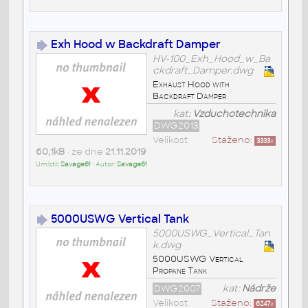
Exh Hood w Backdraft Damper
HV-100_Exh_Hood_w_Ba
ckdraft_Damper.dwg
Exhaust Hood with
Backdraft Damper
kat:
Vzduchotechnika
DWG2013
Velikost
Staženo:
3333
x
60,1kB
• ze dne
21.11.2019
Umístil:
Savage61
• Autor:
Savage61
5000USWG Vertical Tank
5000USWG_Vertical_Tan
k.dwg
5000USWG Vertical
Propane Tank
DWG2007
kat:
Nádrže
Velikost
Staženo:
6247
x