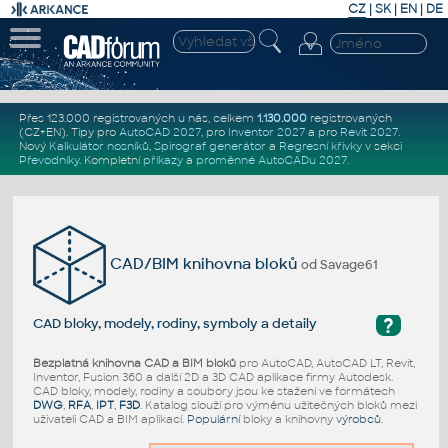
CZ
|
SK
|
EN
|
DE
Přes 123.000 registrovaných u nás, celkem
1.130.000
registrovaných
(CZ+EN)
. Tipy pro
AutoCAD 2027
, pro
Inventor 2027
a pro
Revit 2027
.
Nový
Kalkulátor nosníků
,
Spirograf generátor
a
Regresní křivky
v sekci
Převodníky
.
Kompletní
příkazy
a
proměnné AutoCADu 2027
.
CAD/BIM knihovna bloků
od Savage61
?
CAD bloky, modely, rodiny, symboly a detaily
Bezplatná knihovna CAD a BIM bloků
pro AutoCAD, AutoCAD LT, Revit,
Inventor, Fusion 360 a další 2D a 3D CAD aplikace firmy Autodesk.
CAD bloky, modely, rodiny a soubory jsou ke stažení ve formátech
DWG
,
RFA
,
IPT
,
F3D
. Katalog slouží pro výměnu užitečných bloků mezi
uživateli CAD a BIM aplikací.
Populární
bloky a knihovny
výrobců
.