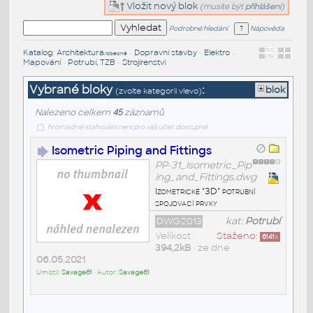
Vložit nový blok
(musíte být
přihlášeni
)
Podrobné hledání
Nápověda
Katalog
:
Architektura
•
Dopravní stavby
•
Elektro
•
/obecné
Mapování
•
Potrubí, TZB
•
Strojírenství
Vybrané bloky
:
blok
(zvolte kategorii vlevo)
Nalezeno celkem
45
záznamů
hromadné stahování není pro váš účet dostupné
Isometric Piping and Fittings
PP-31_Isometric_Pip
ing_and_Fittings.dwg
Izometrické "3D" potrubní
spojovací prvky
DWG2013
kat:
Potrubí
Velikost
Staženo:
6141
x
394,2kB
• ze dne
06.05.2021
Umístil:
Savage61
• Autor:
Savage61