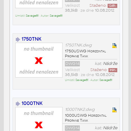
Velikost
Staženo:
12451
x
38,3kB
• ze dne
10.08.2012
Umístil:
Savage61
• Autor:
Savage61
1750TNK
1750TNK.dwg
1750USWG Horizontal
Propane Tank
DWG14
kat:
Nádrže
Velikost
Staženo:
3191
x
36,5kB
• ze dne
10.08.2012
Umístil:
Savage61
• Autor:
Savage61
1000TNK
1000TNK2.dwg
1000USWG Horizontal
Propane Tank
DWG14
kat:
Nádrže