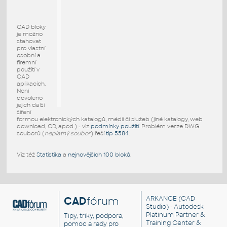
CAD bloky
je možno
stahovat
pro vlastní
osobní a
firemní
použití v
CAD
aplikacích.
Není
dovoleno
jejich další
šíření
formou elektronických katalogů, médií či služeb (jiné katalogy, web
download, CD, apod.) - viz
podmínky použití
. Problém verze DWG
souborů (
neplatný soubor
) řeší
tip 5584
.
Viz též
Statistika
a
nejnovějších 100 bloků
.
CAD
fórum
ARKANCE
(CAD
Studio) - Autodesk
Platinum Partner &
Tipy, triky, podpora,
Training Center &
pomoc a rady pro