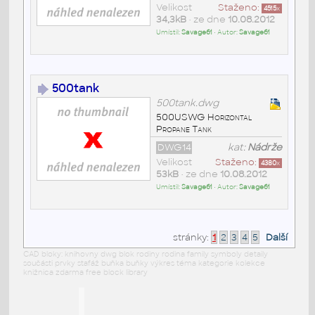
Velikost
Staženo:
4515
x
34,3kB
• ze dne
10.08.2012
Umístil:
Savage61
• Autor:
Savage61
500tank
500tank.dwg
500USWG Horizontal
Propane Tank
DWG14
kat:
Nádrže
Velikost
Staženo:
4380
x
53kB
• ze dne
10.08.2012
Umístil:
Savage61
• Autor:
Savage61
stránky:
1
2
3
4
5
Další
CAD bloky: knihovny dwg blok rodiny rodina family symboly detaily
součásti prvky stafáž buňka buňky výkres téma kategorie kolekce
knižnica zdarma free block library