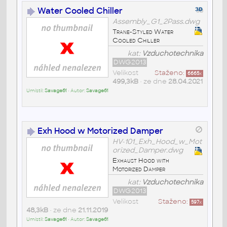
Water Cooled Chiller
Assembly_G1_2Pass.dwg
Trane-Styled Water
Cooled Chiller
kat:
Vzduchotechnika
DWG2013
Velikost
Staženo:
6665
x
499,3kB
• ze dne
28.04.2021
Umístil:
Savage61
• Autor:
Savage61
Exh Hood w Motorized Damper
HV-101_Exh_Hood_w_Mot
orized_Damper.dwg
Exhaust Hood with
Motorized Damper
kat:
Vzduchotechnika
DWG2013
Velikost
Staženo:
597
x
48,3kB
• ze dne
21.11.2019
Umístil:
Savage61
• Autor:
Savage61