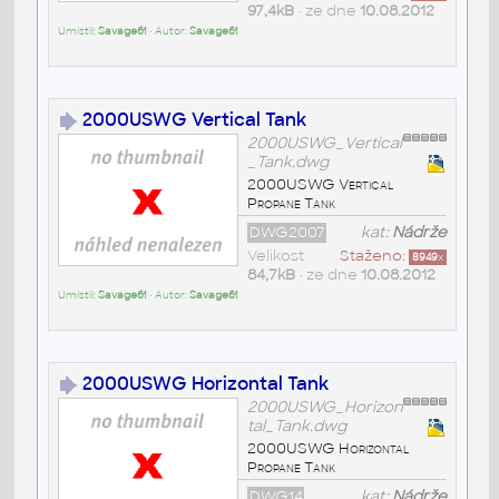
97,4kB
• ze dne
10.08.2012
Umístil:
Savage61
• Autor:
Savage61
2000USWG Vertical Tank
2000USWG_Vertical
_Tank.dwg
2000USWG Vertical
Propane Tank
DWG2007
kat:
Nádrže
Velikost
Staženo:
8949
x
84,7kB
• ze dne
10.08.2012
Umístil:
Savage61
• Autor:
Savage61
2000USWG Horizontal Tank
2000USWG_Horizon
tal_Tank.dwg
2000USWG Horizontal
Propane Tank
DWG14
kat:
Nádrže