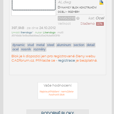
AL.dwg
Dynamicý blok konstrukční
oceli - rozměry
DWG2010
kat:
Ocel
Velikost
Staženo:
2274
x
397,9kB
• ze dne
24.10.2012
Umístil:
likendogo^
• Autor:
Likendogo
•
md5:
85f4bbb7e9bd8eb6ee2d5e04de89091b
dynamic
stud
metal
steel
aluminum
section
detail
ocel
nosník
rozměry
Blok je k dispozici jen pro registrované členy webu
CADforum.cz. Přihlaste se -
registrace
je bezplatná.
Vaše hodnocení:
Nejste přihlášeni - nemůžete
hodnotit blok