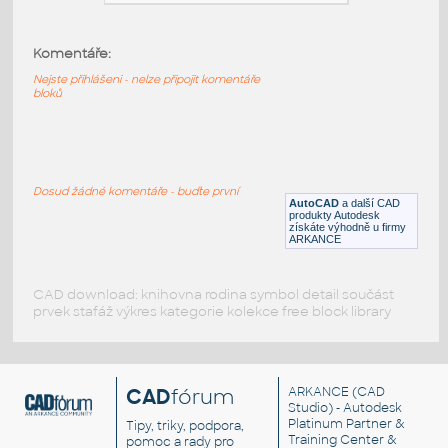
BLOCK-STUDS-CHANNELS
:
Komentáře:
Dynamický blok - ocelový U-kanál a
kloboukový profil - rozměry
Nejste přihlášeni - nelze připojit komentáře
bloků
DWG
Ocel
DYNAMIC METAL STUD-SECTION
:
Dosud žádné komentáře - buďte první
Dynamický kovový nosník - řez
AutoCAD
a další CAD
produkty Autodesk
DWG
Ocel
získáte výhodně u firmy
ARKANCE
CAD download: knihovna rodina symbol detail součást
prvek stafáž výkres kategorie kolekce free block library
CAD
fórum
ARKANCE
(CAD
Studio) - Autodesk
Platinum Partner &
Tipy, triky, podpora,
Training Center &
pomoc a rady pro