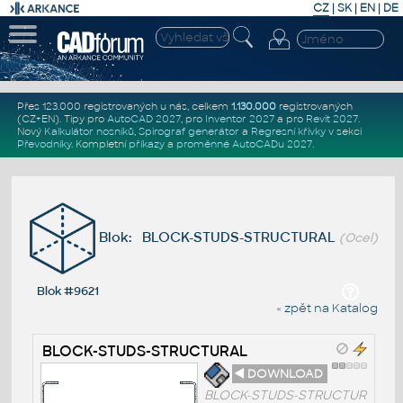
CZ
|
SK
|
EN
|
DE
Přes 123.000 registrovaných u nás, celkem
1.130.000
registrovaných
(CZ+EN)
. Tipy pro
AutoCAD 2027
, pro
Inventor 2027
a pro
Revit 2027
.
Nový
Kalkulátor nosníků
,
Spirograf generátor
a
Regresní křivky
v sekci
Převodníky
.
Kompletní
příkazy
a
proměnné AutoCADu 2027
.
Blok: BLOCK-STUDS-STRUCTURAL
(Ocel)
Blok #9621
« zpět na Katalog
BLOCK-STUDS-STRUCTURAL
◄ DOWNLOAD
BLOCK-STUDS-STRUCTUR