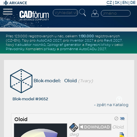
CZ
|
SK
|
EN
|
DE
Přes 123.000 registrovaných u nás, celkem
1.130.000
registrovaných
(CZ+EN)
. Tipy pro
AutoCAD 2027
, pro
Inventor 2027
a pro
Revit 2027
.
Nový
Kalkulátor nosníků
,
Spirograf generátor
a
Regresní křivky
v sekci
Převodníky
.
Kompletní
příkazy
a
proměnné AutoCADu 2027
.
Blok-model: Oloid
(Tvary)
Blok-model #9652
« zpět na Katalog
Oloid
◄ DOWNLOAD
Oloid.
dwg