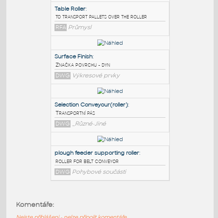
PODOBNÉ BLOKY
:
Table Roller
:
to transport pallets over the roller
RFA
Průmysl
Surface Finish
:
Značka povrchu - dyn
DWG
Výkresové prvky
Selection Conveyour(roller)
:
Komentáře:
Transportní pás
Nejste přihlášeni - nelze připojit komentáře