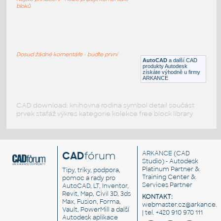
DWG
_Různé-Jiné
bloků
plough feeder supporting roller
:
roller for belt conveyor
Dosud žádné komentáře - buďte první
AutoCAD
a další CAD
DWG
Pohybové součásti
produkty Autodesk
získáte výhodně u firmy
ARKANCE
CAD download: knihovna rodina symbol detail součást
prvek stafáž výkres kategorie kolekce free block library
CAD
fórum
ARKANCE
(CAD
Studio) - Autodesk
Platinum Partner &
Tipy, triky, podpora,
Training Center &
pomoc a rady pro
Services Partner
AutoCAD, LT, Inventor,
Revit, Map, Civil 3D, 3ds
KONTAKT:
Max, Fusion, Forma,
webmaster.cz@arkance.w
Vault, PowerMill a další
| tel. +420 910 970 111
Autodesk aplikace