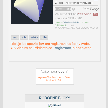
Oloid - algebraický povrch
DWG2013
kat:
Tvary
Velikost
80,1kB
Staženo:
85
x
• ze dne
11.11.2012
Umístil:
Vladimír Michl^
• Autor:
CADstudio
•
md5:
f57ab7973afcf34cfe8c6ebf0a25f4d4
oloid
octic
oktika
roller
Blok je k dispozici jen pro registrované členy webu
CADforum.cz. Přihlaste se -
registrace
je bezplatná.
Vaše hodnocení:
Nejste přihlášeni - nemůžete
hodnotit blok