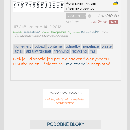
Kontejnery na sběr
tříděného odpadu
DWG2007
kat:
Město
Velikost
Staženo:
3961
x
117,2kB
• ze dne
14.12.2012
Umístil:
libor.petrus^
• Autor:
libor.petrus
• Výrobce:
REFLEX ZLÍN^
•
md5:
1d97622e2234a9e018320729a7dc6d9d
kontejnery
odpad
container
odpadky
popelnice
waste
abfall
abfallwirtschaft
trennung
recycling
müll
Blok je k dispozici jen pro registrované členy webu
CADforum.cz. Přihlaste se -
registrace
je bezplatná.
Vaše hodnocení:
Nejste přihlášeni - nemůžete
hodnotit blok