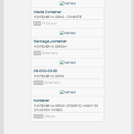
PODOBNÉ BLOKY
:
Waste Container
:
Kontejner na odpad - staveniště
RFA
Průmysl
Garbage_container
:
Kontejner na odpadky
RFA
Exteriéry
06-000-03-3D
: