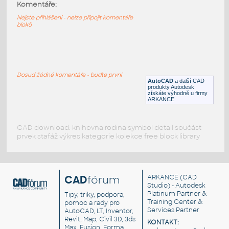
Komentáře:
Kontejner na odpad
DWG
Exteriéry
Nejste přihlášeni - nelze připojit komentáře
bloků
Kontejner
:
Kontejner na odpady (půdorys) vhodný do
situačních výkresů.
Dosud žádné komentáře - buďte první
AutoCAD
a další CAD
DWG
Město
produkty Autodesk
získáte výhodně u firmy
ARKANCE
CAD download: knihovna rodina symbol detail součást
prvek stafáž výkres kategorie kolekce free block library
CAD
fórum
ARKANCE
(CAD
Studio) - Autodesk
Platinum Partner &
Tipy, triky, podpora,
Training Center &
pomoc a rady pro
Services Partner
AutoCAD, LT, Inventor,
Revit, Map, Civil 3D, 3ds
KONTAKT:
Max, Fusion, Forma,