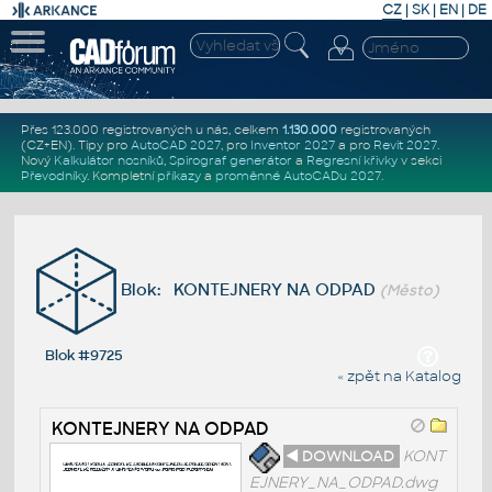
CZ
|
SK
|
EN
|
DE
Přes 123.000 registrovaných u nás, celkem
1.130.000
registrovaných
(CZ+EN)
. Tipy pro
AutoCAD 2027
, pro
Inventor 2027
a pro
Revit 2027
.
Nový
Kalkulátor nosníků
,
Spirograf generátor
a
Regresní křivky
v sekci
Převodníky
.
Kompletní
příkazy
a
proměnné AutoCADu 2027
.
Blok: KONTEJNERY NA ODPAD
(Město)
Blok #9725
« zpět na Katalog
KONTEJNERY NA ODPAD
◄ DOWNLOAD
KONT
EJNERY_NA_ODPAD.dwg