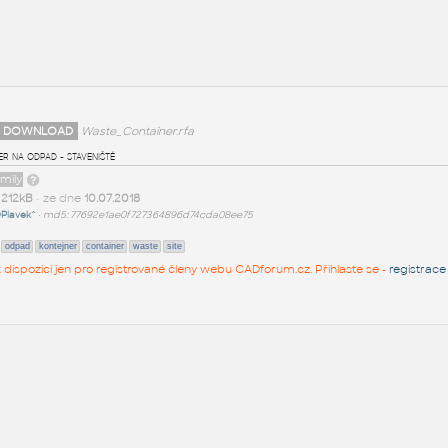
 DOWNLOAD
Waste_Container.rfa
r na odpad - staveniště
amily
t
212kB
• ze dne
10.07.2018
Plavek^
•
md5: 77692e1ae0f727364896d74cda08ee75
odpad
kontejner
container
waste
site
 k dispozici jen pro registrované členy webu CADforum.cz. Přihlaste se -
registrace