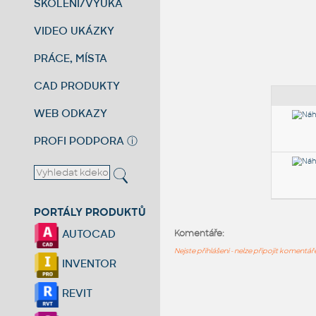
ŠKOLENÍ/VÝUKA
VIDEO UKÁZKY
PRÁCE, MÍSTA
CAD PRODUKTY
WEB ODKAZY
PROFI PODPORA
ⓘ
PORTÁLY PRODUKTŮ
AUTOCAD
Komentáře:
Nejste přihlášeni - nelze připojit komentá
INVENTOR
REVIT