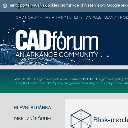
Tento portál využívá cookies pro funkce přihlášení a pro Google rek
CAD FÓRUM - TIPY A TRIKY | UTILITY | DISKUZE | BLOKY |
Přes 123.000 registrovaných u nás, celkem
1.130.000
registrovaných (C
Nový
Kalkulátor nosníků
,
Spirograf generátor
a
Regresní křivky
v sekci
P
HLAVNÍ STRÁNKA
Blok-mode
DISKUZNÍ FÓRUM