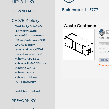
TIPY A TRIKY
Blok-model #15777
DOWNLOAD
CAD/BIM bloky
Waste Container
DWG bloky AutoCADu
RFA rodiny Revitu
◄
IPT součásti Inventoru
Kontejne
F3D součásti Fusion360
Revit f
3D CAD modely
Velikos
dynamické bloky DWG
Umístil:
O
top knihovny výrobců
knihovna AEC Data
odpadky
knihovna RUG-CADstudio
Blok je
knihovna WATG
knihovna TDCZ
knihovna BIMproject
PARTcommunity
--
přidat blok - upload
PŘEVODNÍKY