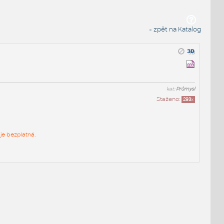
« zpět na Katalog
kat:
Průmysl
Staženo:
293
x
je bezplatná.