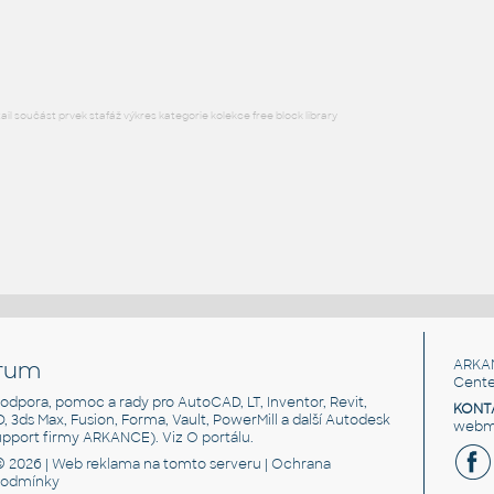
DWG
Průmysl
l součást prvek stafáž výkres kategorie kolekce free block library
rum
ARKA
Cente
, podpora, pomoc a rady pro AutoCAD, LT, Inventor, Revit,
KONT
3D, 3ds Max, Fusion, Forma, Vault, PowerMill a další Autodesk
webma
support firmy ARKANCE). Viz
O portálu
.
© 2026 |
Web reklama
na tomto serveru |
Ochrana
podmínky