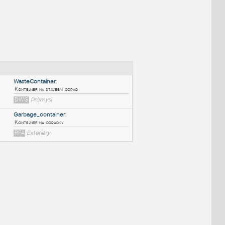
NÉ BLOKY
:
WasteContainer
:
Kontejner na stavební odpad
DWG
Průmysl
Garbage_container
:
Kontejner na odpadky