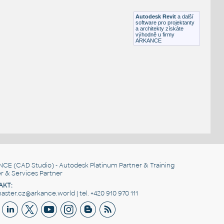
RFA
Exteriéry
Autodesk Revit
a další
software pro projektanty
a architekty získáte
výhodně u firmy
ARKANCE
NCE
(CAD Studio) - Autodesk Platinum Partner & Training
r & Services Partner
AKT:
ster.cz@arkance.world | tel. +420 910 970 111