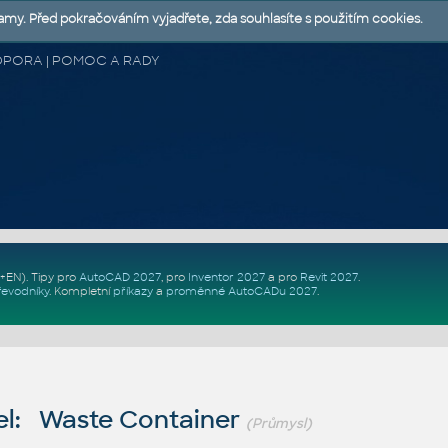
lamy. Před pokračováním vyjadřete, zda souhlasíte s použitím cookies.
 PODPORA | POMOC A RADY
Z+EN)
. Tipy pro
AutoCAD 2027
, pro
Inventor 2027
a pro
Revit 2027
.
řevodníky
.
Kompletní
příkazy
a
proměnné AutoCADu 2027
.
l: Waste Container
(Průmysl)