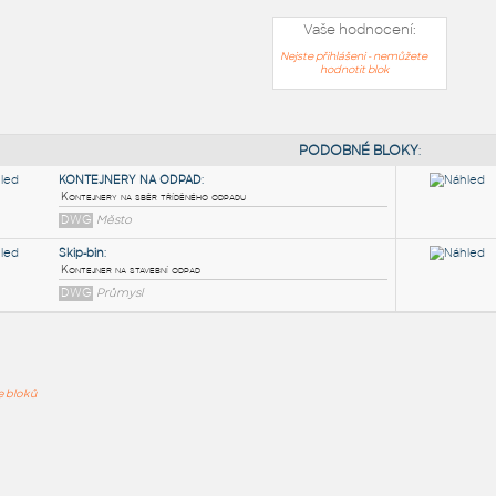
Vaše hodnocení:
Nejste přihlášeni - nemůžete
hodnotit blok
PODOB
KONTEJNERY NA ODPAD
:
ře bloků
Kontejnery na sběr tříděného odpadu
DWG
Město
Skip-bin
:
Kontejner na stavební odpad