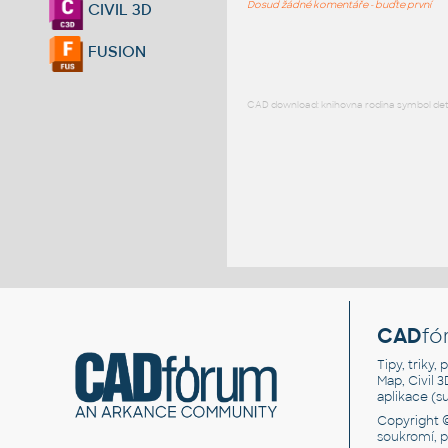
Dosud žádné komentáře - buďte první
CIVIL 3D
FUSION
CAD download: knihovna rodina symbol detai
CAD
fó
Tipy, triky
Map, Civil 
aplikace (
Copyright 
soukromí, 