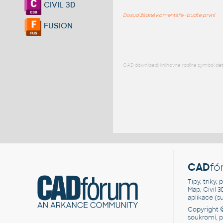
CIVIL 3D
Dosud žádné komentáře - buďte první
FUSION
CAD download: knihovna rodina symbol detai
CAD
fó
Tipy, triky
Map, Civil 
aplikace (
Copyright 
soukromí, 