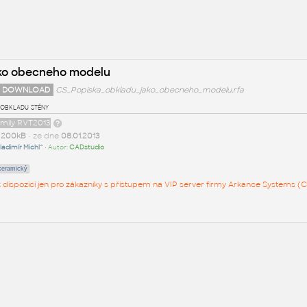
ako obecneho modelu
 DOWNLOAD
CS_Popiska_obkladu_jako_obecneho_modelu.rfa
 obkladu stěny
amily RVT2013
t
200kB
• ze dne
08.01.2013
ladimír Michl^
• Autor:
CADstudio
keramický
 k dispozici jen pro zákazníky s přístupem na VIP server firmy Arkance Systems (C