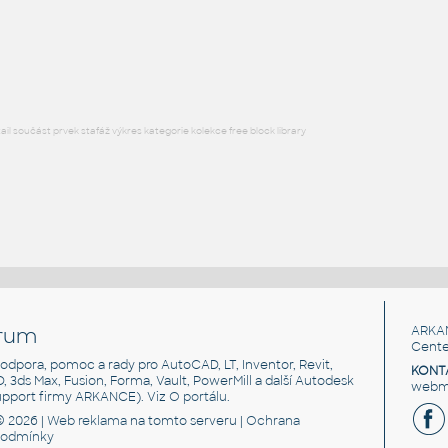
Obklad - detailní komponenta, lze vykazovat délka a popisovat výška (
podkladu - blok 7836)
RFA
Stěny
l součást prvek stafáž výkres kategorie kolekce free block library
rum
ARKA
Cente
, podpora, pomoc a rady pro AutoCAD, LT, Inventor, Revit,
KONT
3D, 3ds Max, Fusion, Forma, Vault, PowerMill a další Autodesk
webma
support firmy ARKANCE). Viz
O portálu
.
© 2026 |
Web reklama
na tomto serveru |
Ochrana
podmínky