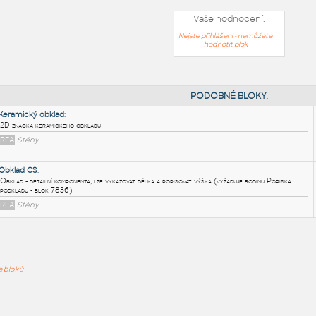
Vaše hodnocení:
Nejste přihlášeni - nemůžete
hodnotit blok
PODOB
Keramický obklad
:
2D značka keramického obkladu
ře bloků
RFA
Stěny
Obklad CS
: