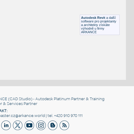
model
:
vyžaduje rodinu Popiska
Obklad stěny - viz tip 9010
RFA
Stěny
Autodesk Revit
a další
software pro projektanty
a architekty získáte
výhodně u firmy
ARKANCE
NCE
(CAD Studio) - Autodesk Platinum Partner & Training
r & Services Partner
AKT:
ster.cz@arkance.world | tel. +420 910 970 111