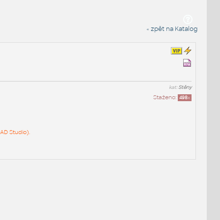
« zpět na Katalog
kat:
Stěny
Staženo:
498
x
AD Studio).