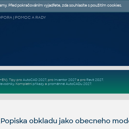
lamy. Před pokračováním vyjadřete, zda souhlasíte s použitím cookies.
 PODPORA | POMOC A RADY
Z+EN)
. Tipy pro
AutoCAD 2027
, pro
Inventor 2027
a pro
Revit 2027
.
řevodníky
.
Kompletní
příkazy
a
proměnné AutoCADu 2027
.
Popiska obkladu jako obecneho mod