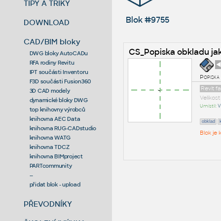
TIPY A TRIKY
Blok #9755
DOWNLOAD
CAD/BIM bloky
CS_Popiska obkladu j
DWG bloky AutoCADu
RFA rodiny Revitu
◄
IPT součásti Inventoru
Popiska
F3D součásti Fusion360
Revit f
3D CAD modely
Velikos
dynamické bloky DWG
Umístil:
V
top knihovny výrobců
knihovna AEC Data
obklad
knihovna RUG-CADstudio
Blok je
knihovna WATG
knihovna TDCZ
knihovna BIMproject
PARTcommunity
--
přidat blok - upload
PŘEVODNÍKY