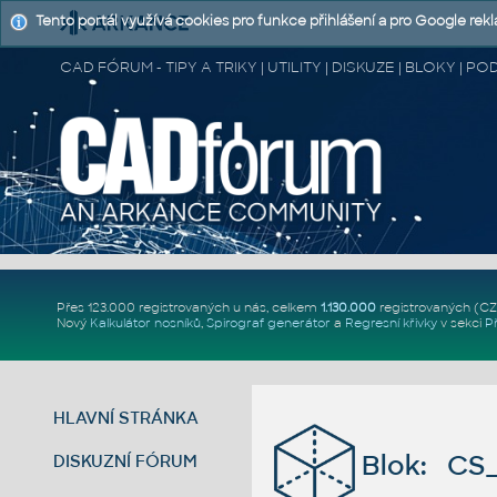
Tento portál využívá cookies pro funkce přihlášení a pro Google rek
CAD FÓRUM - TIPY A TRIKY | UTILITY | DISKUZE | BLOKY |
Přes 123.000 registrovaných u nás, celkem
1.130.000
registrovaných (C
Nový
Kalkulátor nosníků
,
Spirograf generátor
a
Regresní křivky
v sekci
P
HLAVNÍ STRÁNKA
Blok: CS_
DISKUZNÍ FÓRUM