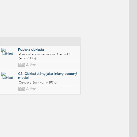
NÉ BLOKY
:
Popiska obkladu
:
Pomocná rodina pro rodinu ObkladCS
(blok 7835)
RFA
Stěny
CS_Obklad stěny jako liniový obec