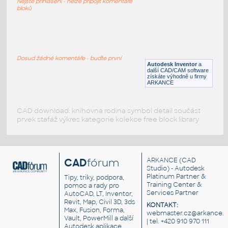
Nejste přihlášeni - nelze připojit komentáře
DWG
Nádrže
bloků
Water tank
:
Nádrž na vodu, izometrický pohled
Dosud žádné komentáře - buďte první
Autodesk Inventor
a
DWG
Nádrže
další CAD/CAM software
získáte výhodně u firmy
ARKANCE
CAD download: knihovna rodina symbol detail součást
prvek stafáž výkres kategorie kolekce free block library
CAD
fórum
ARKANCE
(CAD
Studio) - Autodesk
Platinum Partner &
Tipy, triky, podpora,
Training Center &
pomoc a rady pro
Services Partner
AutoCAD, LT, Inventor,
Revit, Map, Civil 3D, 3ds
KONTAKT:
Max, Fusion, Forma,
webmaster.cz@arkance.w
Vault, PowerMill a další
| tel. +420 910 970 111
Autodesk aplikace