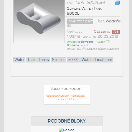
ne_Tank_5000L.ipt
Slimline Water Tank
5000L
Inventor part
kat:
Nádrže
Velikost
Staženo:
795
x
1,03MB
• ze dne
26.03.2013
Umístil:
tt-dowdens^
• Autor:
TT-
Brisbane
•
md5:
ca3a114f21ff3acd36c5fa8c08da9195
Water
Tank
Tanks
Slimline
5000L
Water
Treatment
Vaše hodnocení:
Nejste přihlášeni - nemůžete
hodnotit blok