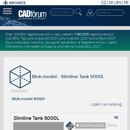
CZ
|
SK
|
EN
|
DE
Přes 123.000 registrovaných u nás, celkem
1.130.000
registrovaných
(CZ+EN)
. Tipy pro
AutoCAD 2027
, pro
Inventor 2027
a pro
Revit 2027
.
Nový
Kalkulátor nosníků
,
Spirograf generátor
a
Regresní křivky
v sekci
Převodníky
.
Kompletní
příkazy
a
proměnné AutoCADu 2027
.
Blok-model: Slimline Tank 5000L
(Nádrže)
Blok-model #9921
« zpět na Katalog
Slimline Tank 5000L
◄ DOWNLOAD
Slimli