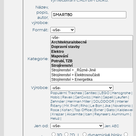
vyhledávání CAD/BIM bloků:
Název,
popis,
autor,
výrobce:
Formát:
Kategorie:
Výrobce:
Populární:
Trachea
|
Sanitec
|
LEGO
|
Hansgrohe
|
Hobis
|
Ravak
|
SanSwiss
|
Hein
|
Sapeli
|
Laufen
|
Zehnder
|
Herman Miller
|
SOLODOOR
|
Interier
Říčany
|
MK Profi
|
Riho
|
Le Bon
|
Jika
|
Novatronic
|
Roca
|
Kořan
|
Top Office
|
Exner
|
Gato
|
Kaldewei
|
Krajcar
|
Aksamite
|
Isan
|
Reynaers Aluminium
|
Heluz
|
Jen od:
Jen:
AEC
3D
2D |
dynamické bloky