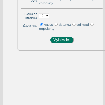
Jen:
knihovny
Bloků na
stránku:
názvu
datumu
velikosti
Řadit dle:
popularity