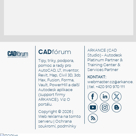
CAD
fórum
ARKANCE
(CAD
Studio) - Autodesk
Platinum Partner &
Tipy, triky, podpora,
Training Center &
pomoc a rady pro
Services Partner
AutoCAD, LT, Inventor,
Revit, Map, Civil 3D, 3ds
KONTAKT:
Max, Fusion, Forma,
webmaster.cz@arkance.w
Vault, PowerMill a další
| tel. +420 910 970 111
Autodesk aplikace
(support firmy
ARKANCE). Viz
O
portálu
.
Copyright © 2026 |
Web reklama
na tomto
serveru |
Ochrana
soukromí, podmínky