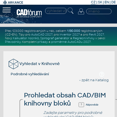
CZ
|
SK
|
EN
|
DE
Přes 123.000 registrovaných u nás, celkem
1.130.000
registrovaných
(CZ+EN)
. Tipy pro
AutoCAD 2027
, pro
Inventor 2027
a pro
Revit 2027
.
Nový
Kalkulátor nosníků
,
Spirograf generátor
a
Regresní křivky
v sekci
Převodníky
.
Kompletní
příkazy
a
proměnné AutoCADu 2027
.
Vyhledat v Knihovně
Podrobné vyhledávání
« zpět na Katalog
Prohledat obsah CAD/BIM
knihovny bloků
Nápověda
Zadejte parametry pro podrobné