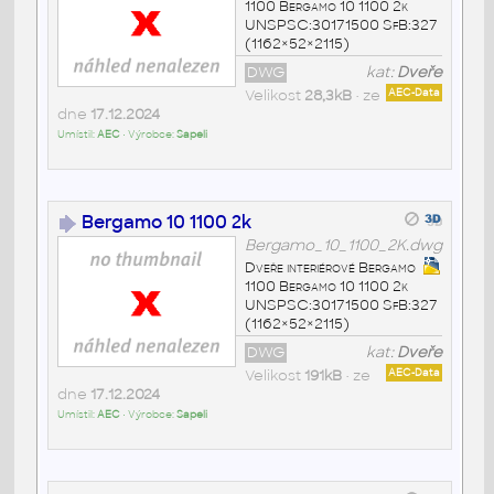
1100 Bergamo 10 1100 2k
UNSPSC:30171500 SfB:327
(1162×52×2115)
DWG
kat:
Dveře
Velikost
28,3kB
• ze
AEC-Data
dne
17.12.2024
Umístil:
AEC
• Výrobce:
Sapeli
Bergamo 10 1100 2k
Bergamo_10_1100_2K.dwg
Dveře interiérové Bergamo
1100 Bergamo 10 1100 2k
UNSPSC:30171500 SfB:327
(1162×52×2115)
DWG
kat:
Dveře
Velikost
191kB
• ze
AEC-Data
dne
17.12.2024
Umístil:
AEC
• Výrobce:
Sapeli