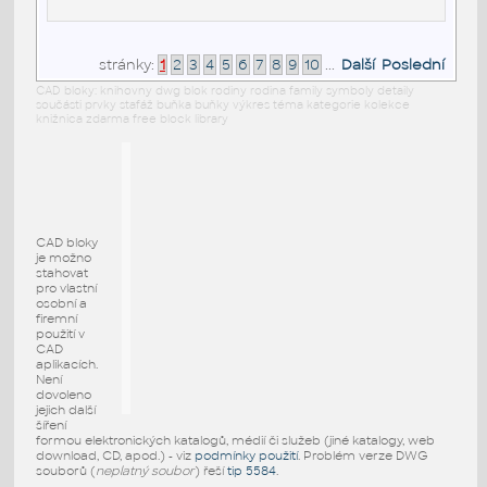
stránky:
1
2
3
4
5
6
7
8
9
10
...
Další
Poslední
CAD bloky: knihovny dwg blok rodiny rodina family symboly detaily
součásti prvky stafáž buňka buňky výkres téma kategorie kolekce
knižnica zdarma free block library
CAD bloky
je možno
stahovat
pro vlastní
osobní a
firemní
použití v
CAD
aplikacích.
Není
dovoleno
jejich další
šíření
formou elektronických katalogů, médií či služeb (jiné katalogy, web
download, CD, apod.) - viz
podmínky použití
. Problém verze DWG
souborů (
neplatný soubor
) řeší
tip 5584
.