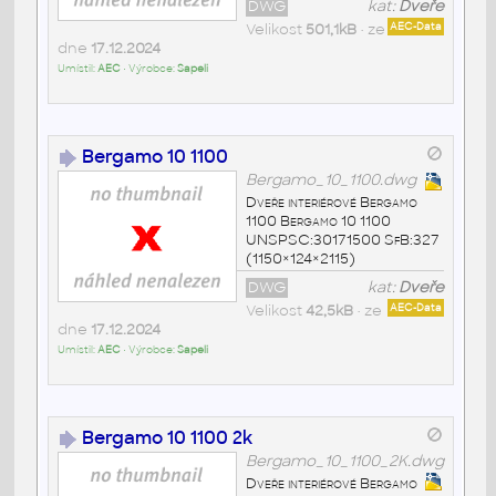
DWG
kat:
Dveře
Velikost
501,1kB
• ze
AEC-Data
dne
17.12.2024
Umístil:
AEC
• Výrobce:
Sapeli
Bergamo 10 1100
Bergamo_10_1100.dwg
Dveře interiérové Bergamo
1100 Bergamo 10 1100
UNSPSC:30171500 SfB:327
(1150×124×2115)
DWG
kat:
Dveře
Velikost
42,5kB
• ze
AEC-Data
dne
17.12.2024
Umístil:
AEC
• Výrobce:
Sapeli
Bergamo 10 1100 2k
Bergamo_10_1100_2K.dwg
Dveře interiérové Bergamo