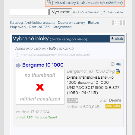
Vložit nový blok
(musíte být
přihlášeni
)
Podrobné hledání
Nápověda
Katalog
:
Architektura
•
Dopravní stavby
•
Elektro
•
/obecné
Mapování
•
Potrubí, TZB
•
Strojírenství
Vybrané bloky
:
blok
(zvolte kategorii vlevo)
Nalezeno celkem
995
záznamů
hromadné stahování není pro váš účet dostupné
Bergamo 10 1000
Bergamo_10_1000.dwg
Dveře interiérové Bergamo
1000 Bergamo 10 1000
UNSPSC:30171500 SfB:327
(1050×124×2115)
DWG
kat:
Dveře
Velikost
500,6kB
•
AEC-Data
ze dne
17.12.2024
Umístil:
AEC
• Výrobce:
Sapeli