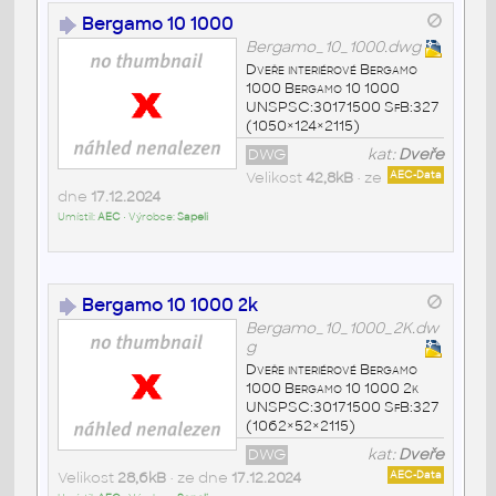
Bergamo 10 1000
Bergamo_10_1000.dwg
Dveře interiérové Bergamo
1000 Bergamo 10 1000
UNSPSC:30171500 SfB:327
(1050×124×2115)
DWG
kat:
Dveře
Velikost
42,8kB
• ze
AEC-Data
dne
17.12.2024
Umístil:
AEC
• Výrobce:
Sapeli
Bergamo 10 1000 2k
Bergamo_10_1000_2K.dw
g
Dveře interiérové Bergamo
1000 Bergamo 10 1000 2k
UNSPSC:30171500 SfB:327
(1062×52×2115)
DWG
kat:
Dveře
Velikost
28,6kB
• ze dne
17.12.2024
AEC-Data