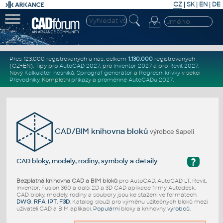
CZ
|
SK
|
EN
|
DE
Přes 123.000 registrovaných u nás, celkem
1.130.000
registrovaných
(CZ+EN)
. Tipy pro
AutoCAD 2027
, pro
Inventor 2027
a pro
Revit 2027
.
Nový
Kalkulátor nosníků
,
Spirograf generátor
a
Regresní křivky
v sekci
Převodníky
.
Kompletní
příkazy
a
proměnné AutoCADu 2027
.
CAD/BIM knihovna bloků
výrobce Sapeli
?
CAD bloky, modely, rodiny, symboly a detaily
Bezplatná knihovna CAD a BIM bloků
pro AutoCAD, AutoCAD LT, Revit,
Inventor, Fusion 360 a další 2D a 3D CAD aplikace firmy Autodesk.
CAD bloky, modely, rodiny a soubory jsou ke stažení ve formátech
DWG
,
RFA
,
IPT
,
F3D
. Katalog slouží pro výměnu užitečných bloků mezi
uživateli CAD a BIM aplikací.
Populární
bloky a knihovny
výrobců
.