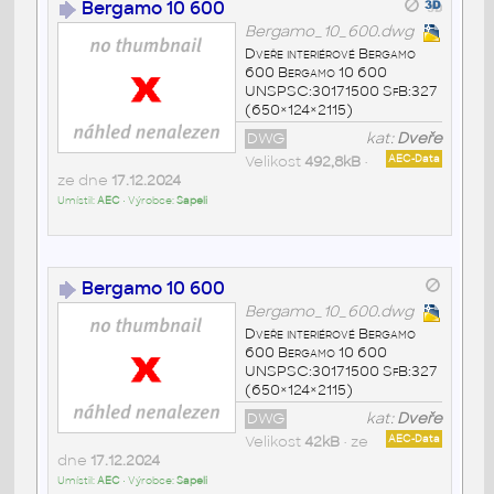
Bergamo 10 600
Bergamo_10_600.dwg
Dveře interiérové Bergamo
600 Bergamo 10 600
UNSPSC:30171500 SfB:327
(650×124×2115)
DWG
kat:
Dveře
Velikost
492,8kB
•
AEC-Data
ze dne
17.12.2024
Umístil:
AEC
• Výrobce:
Sapeli
Bergamo 10 600
Bergamo_10_600.dwg
Dveře interiérové Bergamo
600 Bergamo 10 600
UNSPSC:30171500 SfB:327
(650×124×2115)
DWG
kat:
Dveře
Velikost
42kB
• ze
AEC-Data
dne
17.12.2024
Umístil:
AEC
• Výrobce:
Sapeli