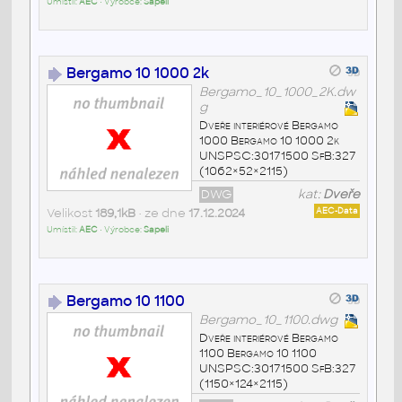
Umístil:
AEC
• Výrobce:
Sapeli
Bergamo 10 1000 2k
Bergamo_10_1000_2K.dw
g
Dveře interiérové Bergamo
1000 Bergamo 10 1000 2k
UNSPSC:30171500 SfB:327
(1062×52×2115)
DWG
kat:
Dveře
Velikost
189,1kB
• ze dne
17.12.2024
AEC-Data
Umístil:
AEC
• Výrobce:
Sapeli
Bergamo 10 1100
Bergamo_10_1100.dwg
Dveře interiérové Bergamo
1100 Bergamo 10 1100
UNSPSC:30171500 SfB:327
(1150×124×2115)