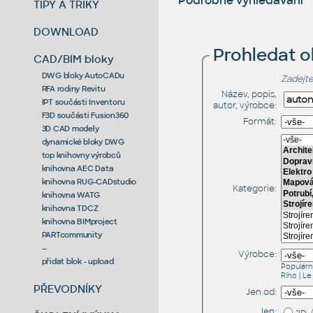
Podrobné vyhledávání
TIPY A TRIKY
DOWNLOAD
Prohledat 
CAD/BIM bloky
DWG bloky AutoCADu
Zadejte
RFA rodiny Revitu
Název, popis,
IPT součásti Inventoru
autor, výrobce:
F3D součásti Fusion360
Formát:
3D CAD modely
dynamické bloky DWG
top knihovny výrobců
knihovna AEC Data
knihovna RUG-CADstudio
Kategorie:
knihovna WATG
knihovna TDCZ
knihovna BIMproject
PARTcommunity
--
Výrobce:
přidat blok - upload
Populárn
Riho
|
Le
PŘEVODNÍKY
Jen od:
Jen: