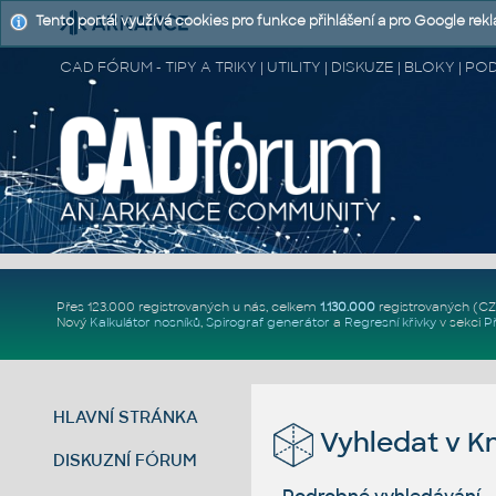
Tento portál využívá cookies pro funkce přihlášení a pro Google rek
CAD FÓRUM - TIPY A TRIKY | UTILITY | DISKUZE | BLOKY |
Přes 123.000 registrovaných u nás, celkem
1.130.000
registrovaných (C
Nový
Kalkulátor nosníků
,
Spirograf generátor
a
Regresní křivky
v sekci
P
HLAVNÍ STRÁNKA
Vyhledat v K
DISKUZNÍ FÓRUM