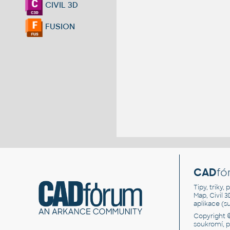
CIVIL 3D
FUSION
CAD
fó
Tipy, triky
Map, Civil 
aplikace (
Copyright 
soukromí, 