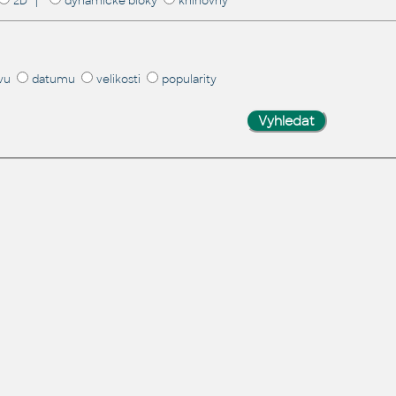
2D |
dynamické bloky
knihovny
vu
datumu
velikosti
popularity