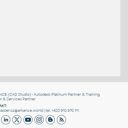
NCE
(CAD Studio) - Autodesk Platinum Partner & Training
r & Services Partner
AKT:
ster.cz@arkance.world | tel. +420 910 970 111