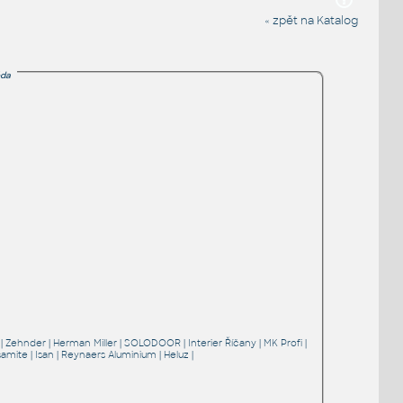
« zpět na Katalog
da
|
Zehnder
|
Herman Miller
|
SOLODOOR
|
Interier Říčany
|
MK Profi
|
samite
|
Isan
|
Reynaers Aluminium
|
Heluz
|