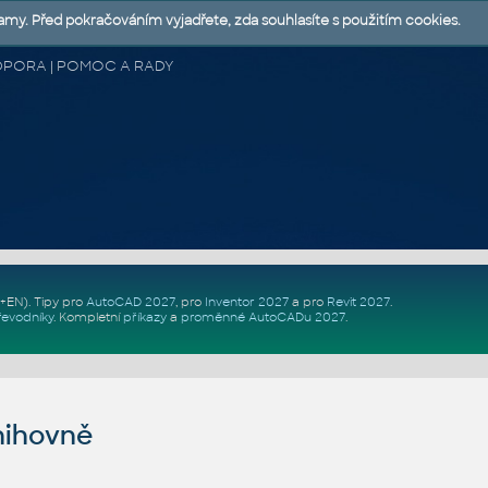
lamy. Před pokračováním vyjadřete, zda souhlasíte s použitím cookies.
 PODPORA | POMOC A RADY
Z+EN)
. Tipy pro
AutoCAD 2027
, pro
Inventor 2027
a pro
Revit 2027
.
řevodníky
.
Kompletní
příkazy
a
proměnné AutoCADu 2027
.
nihovně