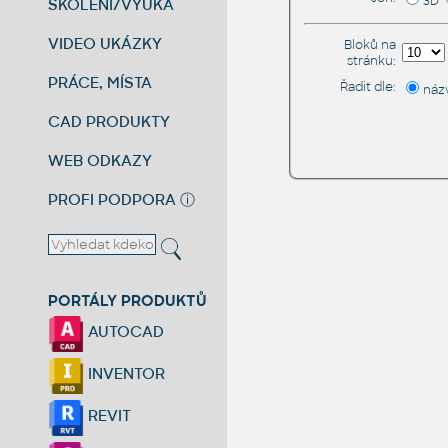
3D
ŠKOLENÍ/VÝUKA
VIDEO UKÁZKY
Bloků na
stránku:
PRÁCE, MÍSTA
Řadit dle:
náz
CAD PRODUKTY
WEB ODKAZY
PROFI PODPORA
ⓘ
PORTÁLY PRODUKTŮ
AUTOCAD
INVENTOR
REVIT