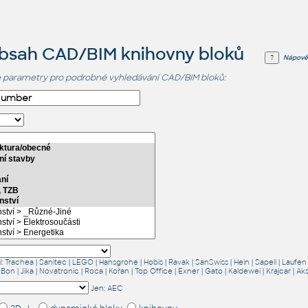
obsah CAD/BIM knihovny bloků
Nápově
 parametry pro podrobné vyhledávání CAD/BIM bloků:
í:
Trachea
|
Sanitec
|
LEGO
|
Hansgrohe
|
Hobis
|
Ravak
|
SanSwiss
|
Hein
|
Sapeli
|
Laufen
 Bon
|
Jika
|
Novatronic
|
Roca
|
Kořan
|
Top Office
|
Exner
|
Gato
|
Kaldewei
|
Krajcar
|
Ak
Jen:
AEC