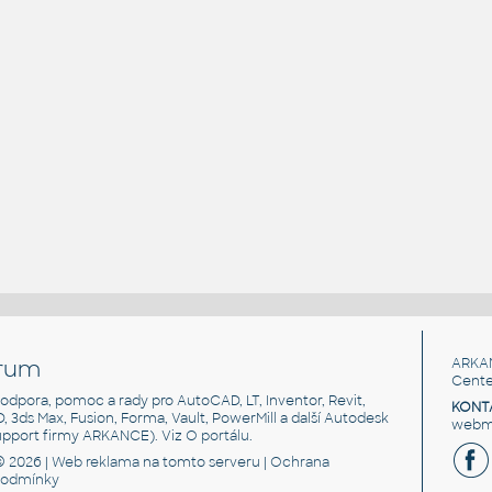
rum
ARKA
Cente
, podpora, pomoc a rady pro AutoCAD, LT, Inventor, Revit,
KONT
3D, 3ds Max, Fusion, Forma, Vault, PowerMill a další Autodesk
webma
support firmy ARKANCE). Viz
O portálu
.
© 2026 |
Web reklama
na tomto serveru |
Ochrana
podmínky