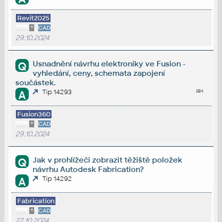
Revit2025
*
CAD
29.10.2024
Usnadnění návrhu elektroniky ve Fusion -
Q
vyhledání, ceny, schemata zapojení
součástek.
Tip 14293
A
Fusion360
*
CAD
29.10.2024
Jak v prohlížeči zobrazit těžiště položek
Q
návrhu Autodesk Fabrication?
Tip 14292
A
Fabrication
*
CAD
27.10.2024