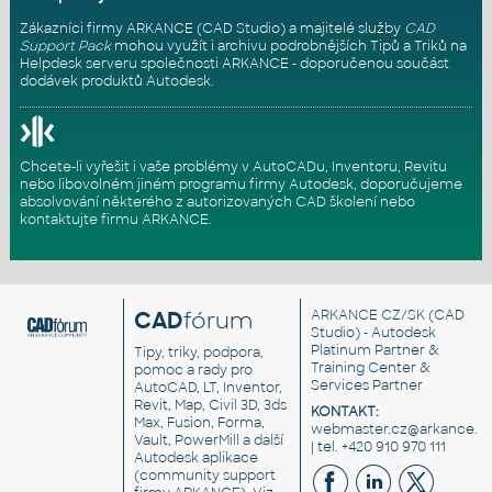
Zákazníci firmy ARKANCE (CAD Studio) a majitelé služby
CAD
Support Pack
mohou využít i archivu podrobnějších Tipů a Triků na
Helpdesk serveru
společnosti ARKANCE - doporučenou součást
dodávek produktů Autodesk.
Chcete-li vyřešit i vaše problémy v AutoCADu, Inventoru, Revitu
nebo libovolném jiném programu firmy Autodesk, doporučujeme
absolvování některého z autorizovaných
CAD školení
nebo
kontaktujte firmu ARKANCE
.
CAD
fórum
ARKANCE CZ/SK
(CAD
Studio) - Autodesk
Platinum Partner &
Tipy, triky, podpora,
Training Center &
pomoc a rady pro
Services Partner
AutoCAD, LT, Inventor,
Revit, Map, Civil 3D, 3ds
KONTAKT:
Max, Fusion, Forma,
webmaster.cz@arkance.w
Vault, PowerMill a další
| tel. +420 910 970 111
Autodesk aplikace
(community support