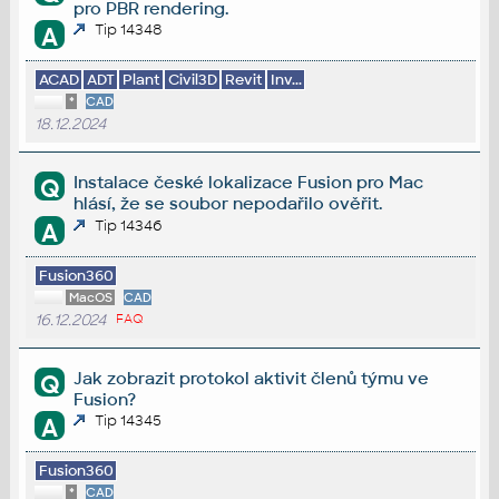
pro PBR rendering.
Tip 14348
A
ACAD
ADT
Plant
Civil3D
Revit
Inv...
*
CAD
18.12.2024
Instalace české lokalizace Fusion pro Mac
Q
hlásí, že se soubor nepodařilo ověřit.
Tip 14346
A
Fusion360
MacOS
CAD
16.12.2024
FAQ
Jak zobrazit protokol aktivit členů týmu ve
Q
Fusion?
Tip 14345
A
Fusion360
*
CAD