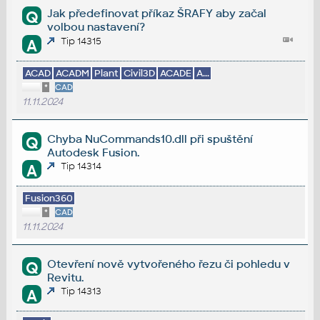
Jak předefinovat příkaz ŠRAFY aby začal
Q
volbou nastavení?
Tip 14315
A
ACAD
ACADM
Plant
Civil3D
ACADE
A...
*
CAD
11.11.2024
Chyba NuCommands10.dll při spuštění
Q
Autodesk Fusion.
Tip 14314
A
Fusion360
*
CAD
11.11.2024
Otevření nově vytvořeného řezu či pohledu v
Q
Revitu.
Tip 14313
A