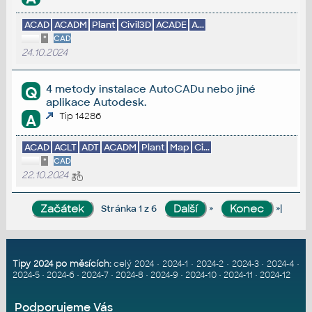
ACAD
ACADM
Plant
Civil3D
ACADE
A...
*
CAD
24.10.2024
4 metody instalace AutoCADu nebo jiné
Q
aplikace Autodesk.
Tip 14286
A
ACAD
ACLT
ADT
ACADM
Plant
Map
Ci...
*
CAD
22.10.2024
»
»|
Stránka 1 z 6
Tipy 2024 po měsících:
celý 2024
•
2024-1
•
2024-2
•
2024-3
•
2024-4
•
2024-5
•
2024-6
•
2024-7
•
2024-8
•
2024-9
•
2024-10
•
2024-11
•
2024-12
Podporujeme Vás