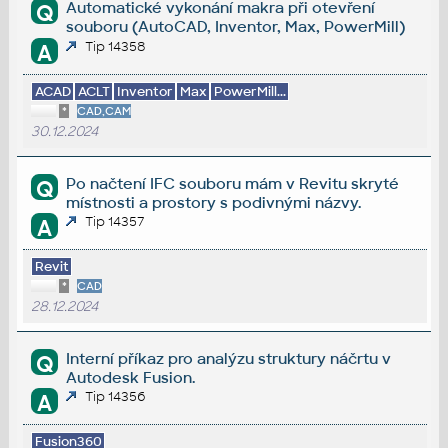
Automatické vykonání makra při otevření
Q
souboru (AutoCAD, Inventor, Max, PowerMill)
Tip 14358
A
ACAD
ACLT
Inventor
Max
PowerMill...
*
CAD,CAM
30.12.2024
Po načtení IFC souboru mám v Revitu skryté
Q
místnosti a prostory s podivnými názvy.
Tip 14357
A
Revit
*
CAD
28.12.2024
Interní příkaz pro analýzu struktury náčrtu v
Q
Autodesk Fusion.
Tip 14356
A
Fusion360