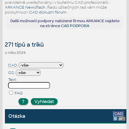
pravidelně uveřejňovány i v bulletinu CAD profesionálů -
ARKANCE Newsflash
. Řadu užitečných rad vám může
poskytnout i
CAD diskuzní fórum
.
Další možnosti podpory nabízené firmou ARKANCE najdete
na stránce
CAD PODPORA
271 tipů a triků
z roku 2024
CAD:
OS:
Text:
FAQ
CAD
Otázka
%
platforma