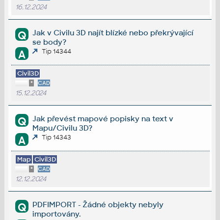
16.12.2024
Jak v Civilu 3D najít blízké nebo překrývající
Q
se body?
Tip 14344
A
Civil3D
*
CAD
15.12.2024
Jak převést mapové popisky na text v
Q
Mapu/Civilu 3D?
Tip 14343
A
Map
Civil3D
*
CAD
12.12.2024
PDFIMPORT - Žádné objekty nebyly
Q
importovány.