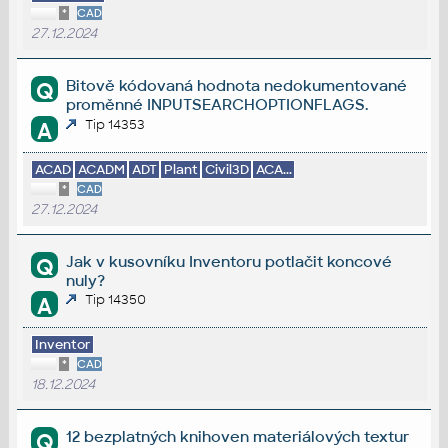
*
CAD
27.12.2024
Bitově kódovaná hodnota nedokumentované
Q
proměnné INPUTSEARCHOPTIONFLAGS.
Tip 14353
A
ACAD
ACADM
ADT
Plant
Civil3D
ACA...
*
CAD
27.12.2024
Jak v kusovníku Inventoru potlačit koncové
Q
nuly?
Tip 14350
A
Inventor
*
CAD
18.12.2024
12 bezplatných knihoven materiálových textur
Q