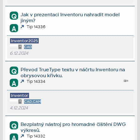
Jak v prezentaci Inventoru nahradit model
Q
jiným?
Tip 14336
A
Inventor2025
*
CAD
6.12.2024
Převod TrueType textu v náčrtu Inventoru na
Q
obrysovou křivku.
Tip 14334
A
Inventor
*
CAD,CAM
4.12.2024
Bezplatný nástroj pro hromadné čištění DWG
Q
výkresů.
Tip 14332
A