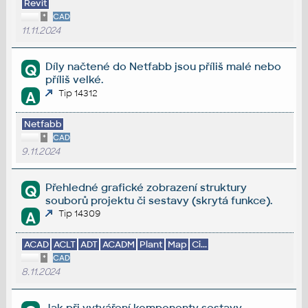
Revit
*
CAD
11.11.2024
Díly načtené do Netfabb jsou příliš malé nebo
Q
příliš velké.
Tip 14312
A
Netfabb
*
CAD
9.11.2024
Přehledné grafické zobrazení struktury
Q
souborů projektu či sestavy (skrytá funkce).
Tip 14309
A
ACAD
ACLT
ADT
ACADM
Plant
Map
Ci...
*
CAD
8.11.2024
Jak při vytváření komponenty sestavy