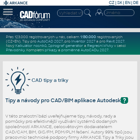
CZ
|
SK
|
EN
|
DE
Přes 123.000 registrovaných u nás, celkem
1.130.000
registrovaných
(CZ+EN)
. Tipy pro
AutoCAD 2027
, pro
Inventor 2027
a pro
Revit 2027
.
Nový
Kalkulátor nosníků
,
Spirograf generátor
a
Regresní křivky
v sekci
Převodníky
.
Kompletní
příkazy
a
proměnné AutoCADu 2027
.
CAD tipy a triky
?
Tipy a návody pro CAD/BIM aplikace Autodesk
V této znalostní bázi uveřejňujeme tipy, návody, rady a
pomůcky pro efektivnější využívání systémů dodaných
společností ARKANCE, celosvětovým dodavatelem
CAD/CAM, BIM, GIS/FM, PDM/PLM řešení. Autory 99% tipů jsou
pracovníci technické podpory firmy ARKANCE.Tipy a Triky jsou