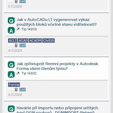
*
CAD
5.11.2024
Jak v AutoCADu LT vygenerovat výkaz
Q
použitých bloků včetně stavu viditelnosti?
Tip 14303
A
ACLT
ACAD
ACADM
Civil3D
*
CAD
4.11.2024
Jak zpřístupnit firemní projekty v Autodesk
Q
Forma všem členům týmu?
Tip 14302
A
Forma
*
CAD
4.11.2024
Havárie při importu nebo připojení určitých
Q
typů DGN souborů - DGNIMPORT (řešení)