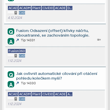
ACAD
ACADM
Plant
Civil3D
ACADE
D...
*
CAD
4.12.2024
Fusion: Odsazení (offset) křivky náčrtu,
Q
oboustranné, se zachováním topologie.
Tip 14331
A
Fusion360
*
CAD
1.12.2024
Jak ovlivnit automatické cílování při otáčení
Q
pohledu kolečkem myši?
Tip 14330
A
ACAD
ACADM
Plant
Civil3D
ACADE
A...
*
CAD
1.12.2024