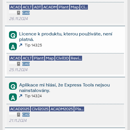
ACAD
ACLT
ADT
ACADM
Plant
Map
Ci...
*
CAD
26.11.2024
Licence k produktu, kterou používáte, není
Q
platná.
Tip 14325
A
ACAD
ACLT
Plant
Map
Civil3D
Revi...
*
CAD
25.11.2024
Aplikace mi hlásí, že Express Tools nejsou
Q
nainstalovány.
Tip 14324
A
ACAD2025
Civil2025
ACADM2025
Pla...
*
CAD
21.11.2024