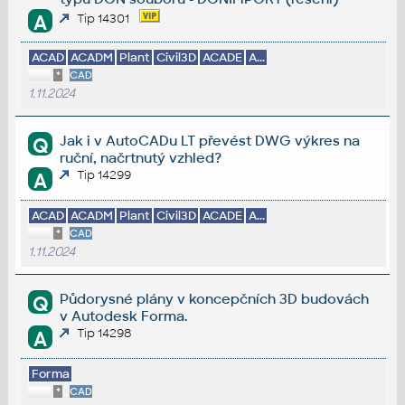
A
Tip 14301
ACAD
ACADM
Plant
Civil3D
ACADE
A...
*
CAD
1.11.2024
Jak i v AutoCADu LT převést DWG výkres na
Q
ruční, načrtnutý vzhled?
Tip 14299
A
ACAD
ACADM
Plant
Civil3D
ACADE
A...
*
CAD
1.11.2024
Půdorysné plány v koncepčních 3D budovách
Q
v Autodesk Forma.
Tip 14298
A
Forma
*
CAD