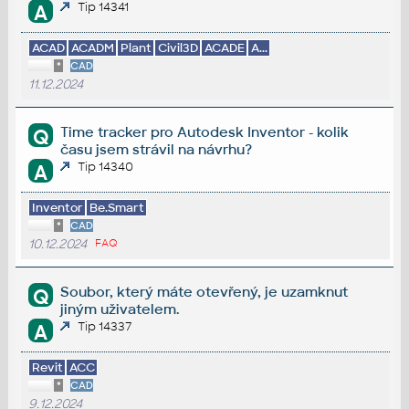
Tip 14341
A
ACAD
ACADM
Plant
Civil3D
ACADE
A...
*
CAD
11.12.2024
Time tracker pro Autodesk Inventor - kolik
Q
času jsem strávil na návrhu?
Tip 14340
A
Inventor
Be.Smart
*
CAD
10.12.2024
FAQ
Soubor, který máte otevřený, je uzamknut
Q
jiným uživatelem.
Tip 14337
A
Revit
ACC
*
CAD
9.12.2024