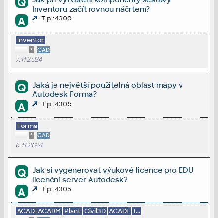
Q
Inventoru začít rovnou náčrtem?
Tip 14308
A
Inventor
*
CAD
7.11.2024
Jaká je největší použitelná oblast mapy v
Q
Autodesk Forma?
Tip 14306
A
Forma
*
CAD
6.11.2024
Jak si vygenerovat výukové licence pro EDU
Q
licenční server Autodesk?
Tip 14305
A
ACAD
ACADM
Plant
Civil3D
ACADE
I...