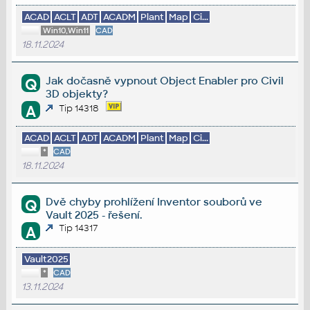
ACAD
ACLT
ADT
ACADM
Plant
Map
Ci...
Win10,Win11
CAD
18.11.2024
Jak dočasně vypnout Object Enabler pro Civil
Q
3D objekty?
A
Tip 14318
ACAD
ACLT
ADT
ACADM
Plant
Map
Ci...
*
CAD
18.11.2024
Dvě chyby prohlížení Inventor souborů ve
Q
Vault 2025 - řešení.
Tip 14317
A
Vault2025
*
CAD
13.11.2024