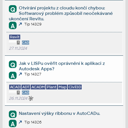
Otvírání projektu z cloudu končí chybou:
Q
Softwarový problém způsobil neočekávané
ukončení Revitu.
Tip 14329
A
Revit
*
CAD
27.11.2024
Jak v LISPu ověřit oprávnění k aplikaci z
Q
Autodesk Apps?
Tip 14327
A
ACAD
ADT
ACADM
Plant
Map
Civil3D
*
CAD
26.11.2024
Nastavení výšky ribbonu v AutoCADu.
Q
Tip 14326
A