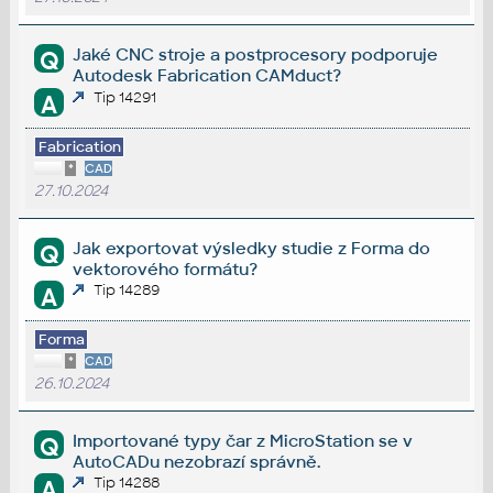
Jaké CNC stroje a postprocesory podporuje
Q
Autodesk Fabrication CAMduct?
Tip 14291
A
Fabrication
*
CAD
27.10.2024
Jak exportovat výsledky studie z Forma do
Q
vektorového formátu?
Tip 14289
A
Forma
*
CAD
26.10.2024
Importované typy čar z MicroStation se v
Q
AutoCADu nezobrazí správně.
Tip 14288
A