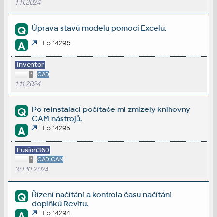
1.11.2024
Úprava stavů modelu pomocí Excelu.
Q
Tip 14296
A
Inventor
*
CAD
1.11.2024
Po reinstalaci počítače mi zmizely knihovny
Q
CAM nástrojů.
Tip 14295
A
Fusion360
*
CAD,CAM
30.10.2024
Řízení načítání a kontrola času načítání
Q
doplňků Revitu.
Tip 14294
A