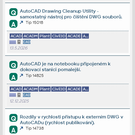
AutoCAD Drawing Cleanup Utility -
Q
samostatný nástroj pro čištění DWG souborů.
Tip 15018
A
ACAD
ACADM
Plant
Civil3D
ACADE
A...
*
CAD
13.5.2026
AutoCAD je na notebooku připojeném k
Q
dokovací stanici pomalejší.
Tip 14825
A
ACAD
ACADM
Plant
Civil3D
ACADE
A...
*
CAD
12.12.2025
Rozdíly v rychlosti přístupu k externím DWG v
Q
AutoCADu (rychlost publikování).
Tip 14738
A