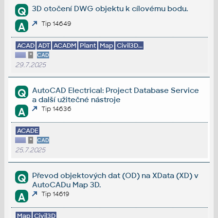
3D otočení DWG objektu k cílovému bodu.
Q
Tip 14649
A
ACAD
ADT
ACADM
Plant
Map
Civil3D...
*
CAD
29.7.2025
AutoCAD Electrical: Project Database Service
Q
a další užitečné nástroje
Tip 14636
A
ACADE
*
CAD
25.7.2025
Převod objektových dat (OD) na XData (XD) v
Q
AutoCADu Map 3D.
Tip 14619
A
Map
Civil3D