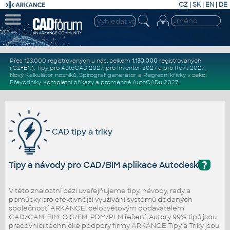
CZ
|
SK
|
EN
|
DE
Přes 123.000 registrovaných u nás, celkem
1.130.000
registrovaných
(CZ+EN)
. Tipy pro
AutoCAD 2027
, pro
Inventor 2027
a pro
Revit 2027
.
Nový
Kalkulátor nosníků
,
Spirograf generátor
a
Regresní křivky
v sekci
Převodníky
.
Kompletní
příkazy
a
proměnné AutoCADu 2027
.
CAD tipy a triky
?
Tipy a návody pro CAD/BIM aplikace Autodesk
V této znalostní bázi uveřejňujeme tipy, návody, rady a
pomůcky pro efektivnější využívání systémů dodaných
společností ARKANCE, celosvětovým dodavatelem
CAD/CAM, BIM, GIS/FM, PDM/PLM řešení. Autory 99% tipů jsou
pracovníci technické podpory firmy ARKANCE.Tipy a Triky jsou