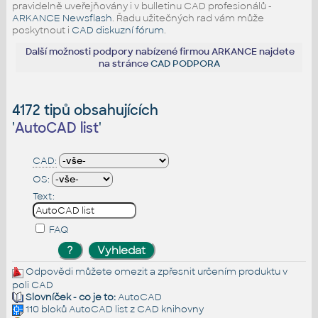
pravidelně uveřejňovány i v bulletinu CAD profesionálů -
ARKANCE Newsflash
. Řadu užitečných rad vám může
poskytnout i
CAD diskuzní fórum
.
Další možnosti podpory nabízené firmou ARKANCE najdete
na stránce
CAD PODPORA
4172 tipů obsahujících
'
AutoCAD list
'
CAD:
OS:
Text:
FAQ
Odpovědi můžete omezit a zpřesnit určením produktu v
poli CAD
Slovníček - co je to:
AutoCAD
110 bloků
AutoCAD list
z CAD knihovny