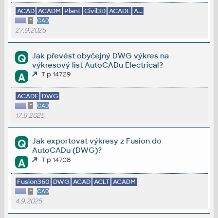
ACAD
ACADM
Plant
Civil3D
ACADE
A...
*
CAD
27.9.2025
Jak převést obyčejný DWG výkres na
Q
výkresový list AutoCADu Electrical?
Tip 14729
A
ACADE
DWG
*
CAD
17.9.2025
Jak exportovat výkresy z Fusion do
Q
AutoCADu (DWG)?
Tip 14708
A
Fusion360
DWG
ACAD
ACLT
ACADM
*
CAD
4.9.2025