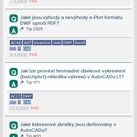
7.3.2003
FAQ
Jaké jsou výhody a nevýhody e-Plot formátu
Q
DWF oproti PDF?
Tip 2025
A
ACAD
ADT
Inventor
Volo
DWF
Revit
*
CAD
9.3.2002
FAQ
Jak lze provést hromadné dávkové vykreslení
Q
(batchplot) několika výkresů v AutoCADu LT?
Tip 1171
A
ACLT
DWF
*
CAD
23.3.2001
FAQ
Jaké klávesové zkratky jsou definovány v
Q
AutoCADu?
Tip 900