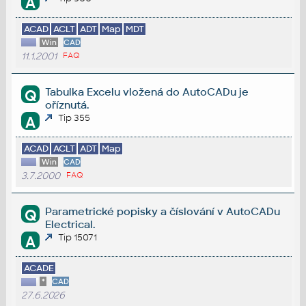
A
ACAD
ACLT
ADT
Map
MDT
Win
CAD
11.1.2001
FAQ
Tabulka Excelu vložená do AutoCADu je
Q
oříznutá.
Tip 355
A
ACAD
ACLT
ADT
Map
Win
CAD
3.7.2000
FAQ
Parametrické popisky a číslování v AutoCADu
Q
Electrical.
Tip 15071
A
ACADE
*
CAD
27.6.2026