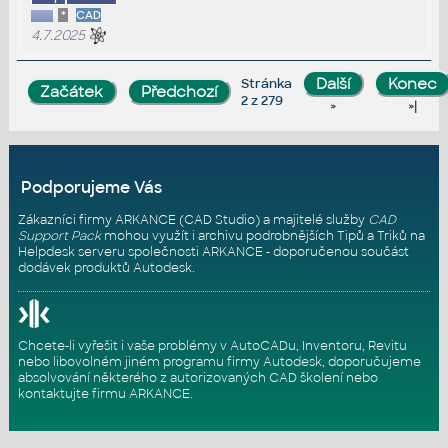
*
CAD
4.7.2025
Stránka
2 z 279
»
»|
Podporujeme Vás
Zákazníci firmy ARKANCE (CAD Studio) a majitelé služby
CAD
Support Pack
mohou využít i archivu podrobnějších Tipů a Triků na
Helpdesk serveru
společnosti ARKANCE - doporučenou součást
dodávek produktů Autodesk.
Chcete-li vyřešit i vaše problémy v AutoCADu, Inventoru, Revitu
nebo libovolném jiném programu firmy Autodesk, doporučujeme
absolvování některého z autorizovaných
CAD školení
nebo
kontaktujte firmu ARKANCE
.