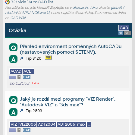
321 videí
AutoCAD list
Nenašli jste co jste hledali? Zeptejte se v
diskuzním fóru
, zkuste
globální
hledání
či
ARKANCE.world
, nebo najděte či sami doplňte novou stránku
na
CAD Wiki
.
CAD
Otázka
%
platforma
Přehled environment proměnných AutoCADu
Q
(nastavovaných pomocí SETENV).
A
Tip 3126
ACAD
ACLT
*
CAD
26.6.2003
FAQ
Jaký je rozdíl mezi programy "VIZ Render",
Q
"Autodesk VIZ" a "3ds max"?
Tip 2893
A
VIZ
VIZ2006
ADT2004
ADT2006
max
...
*
CAD