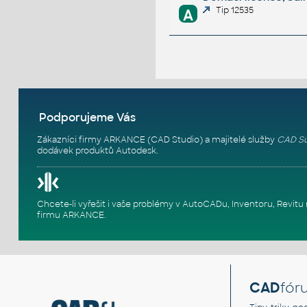
Tip 12535
A
Podporujeme Vás
Zákazníci firmy ARKANCE (CAD Studio) a majitelé služby
CAD Su
dodávek produktů Autodesk.
Chcete-li vyřešit i vaše problémy v AutoCADu, Inventoru, Rev
firmu ARKANCE
.
CAD
fór