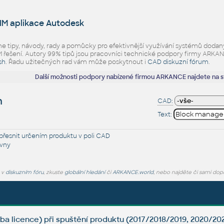
IM aplikace Autodesk
eme tipy, návody, rady a pomůcky pro efektivnější využívání systémů d
ešení. Autory 99% tipů jsou pracovníci technické podpory firmy ARKANCE.
sh
. Řadu užitečných rad vám může poskytnout i
CAD diskuzní fórum
.
Další možnosti podpory nabízené firmou ARKANCE najdete na 
h
CAD:
Text:
řesnit určením produktu v poli CAD
vny
e v
diskuzním fóru
, zkuste
globální hledání
či
ARKANCE.world
, nebo najděte či sami dop
ba licence) při spuštění produktu (2017/2018/2019, 2020/202