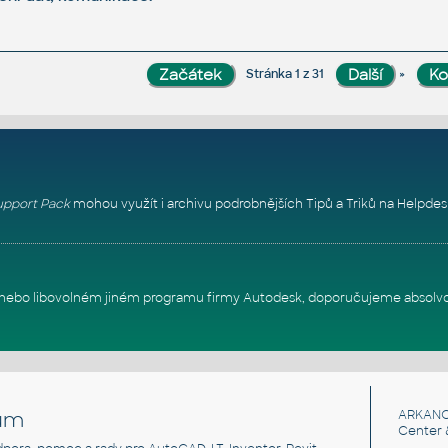
»
Stránka 1 z 31
pport Pack
mohou využít i archivu podrobnějších Tipů a Triků na
Helpdes
itu nebo libovolném jiném programu firmy Autodesk, doporučujeme absolv
um
ARKANC
Center 