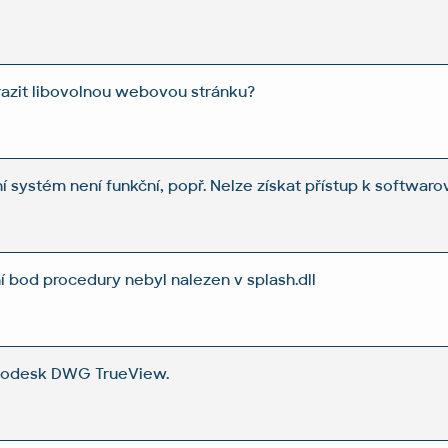
razit libovolnou webovou stránku?
 systém není funkční, popř. Nelze získat přístup k softwaro
í bod procedury nebyl nalezen v splash.dll
utodesk DWG TrueView.