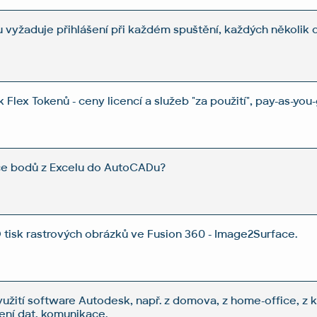
vyžaduje přihlášení při každém spuštění, každých několik d
.
Flex Tokenů - ceny licencí a služeb "za použití", pay-as-you-
ice bodů z Excelu do AutoCADu?
 tisk rastrových obrázků ve Fusion 360 - Image2Surface.
yužití software Autodesk, např. z domova, z home-office, z 
lení dat, komunikace.