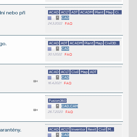
ní nebo při
ACAD
ACLT
ADT
ACADM
Plant
Map
Ci...
*
CAD
24.3.2022
FAQ
go.
ACAD
ADT
ACADM
Plant
Map
Civil3D...
*
CAD
30.1.2022
FAQ
ACAD
ACLT
Civil
Map
ADT
*
CAD
16.4.2021
FAQ
Fusion360
*
CAD,CAM
26.7.2020
FAQ
karantény.
ACAD
ACLT
Inventor
Revit
Civil
M...
*
CAD