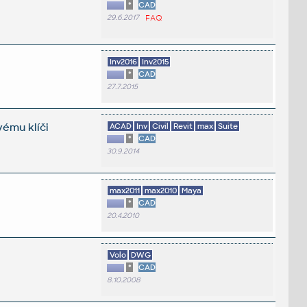
*
CAD
29.6.2017
FAQ
Inv2016
Inv2015
*
CAD
27.7.2015
vému klíči
ACAD
Inv
Civil
Revit
max
Suite
*
CAD
30.9.2014
max2011
max2010
Maya
*
CAD
20.4.2010
Volo
DWG
*
CAD
8.10.2008