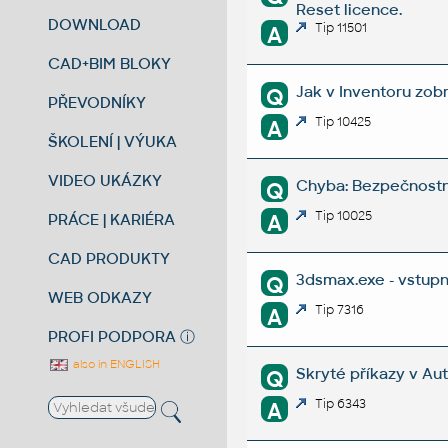
Reset licence.
DOWNLOAD
Tip 11501
A
CAD+BIM BLOKY
Jak v Inventoru zob
Q
PŘEVODNÍKY
Tip 10425
A
ŠKOLENÍ | VÝUKA
VIDEO UKÁZKY
Chyba: Bezpečnostní
Q
Tip 10025
A
PRÁCE | KARIÉRA
CAD PRODUKTY
3dsmax.exe - vstupn
Q
WEB ODKAZY
Tip 7316
A
PROFI PODPORA
ⓘ
also in ENGLISH
Skryté příkazy v A
Q
Tip 6343
A