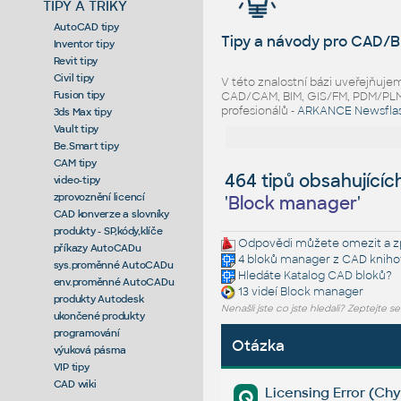
TIPY A TRIKY
AutoCAD tipy
Tipy a návody pro CAD/B
Inventor tipy
Revit tipy
Civil tipy
V této znalostní bázi uveřejňuj
Fusion tipy
CAD/CAM, BIM, GIS/FM, PDM/PLM ř
profesionálů -
ARKANCE Newsfla
3ds Max tipy
Vault tipy
Be.Smart tipy
CAM tipy
464 tipů obsahujícíc
video-tipy
zprovoznění licencí
'
Block manager
'
CAD konverze a slovníky
produkty - SP,kódy,klíče
Odpovědi můžete omezit a zp
příkazy AutoCADu
4 bloků
manager
z CAD kniho
sys.proměnné AutoCADu
Hledáte
Katalog CAD bloků
?
env.proměnné AutoCADu
13 videí
Block manager
produkty Autodesk
Nenašli jste co jste hledali? Zeptejte s
ukončené produkty
programování
Otázka
výuková pásma
VIP tipy
CAD wiki
Licensing Error (Chy
Q