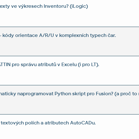
 texty ve výkresech Inventoru? (iLogic)
 kódy orientace A/R/U v komplexních typech čar.
IN pro správu atributů v Excelu (i pro LT).
aticky naprogramovat Python skript pro Fusion? (a proč to 
textových polích a atributech AutoCADu.