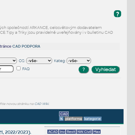
?
odaných společností ARKANCE, celosvětovým dodavatelem
Tipy a Triky jsou pravidelně uveřejňovány i v bulletinu CAD
stránce
CAD PODPORA
OS:
Kateg:
FAQ
lňte novou stránku na
CAD Wiki
.
CAD
%
platforma
kategorie
1, 2022/2023).
ACAD
Inv
Revit
NW.Civil
Max