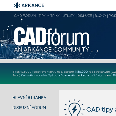
CAD FÓRUM - TIPY A TRIKY | UTILITY | DISKUZE | BLOKY |
Přes 123.000 registrovaných u nás, celkem
1.130.000
registrovaných (C
Nový
Kalkulátor nosníků
,
Spirograf generátor
a
Regresní křivky
v sekci
P
HLAVNÍ STRÁNKA
DISKUZNÍ FÓRUM
CAD tipy a