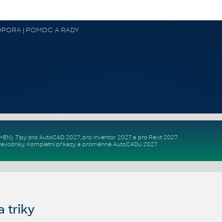
 PODPORA | POMOC A RADY
Z+EN)
. Tipy pro
AutoCAD 2027
, pro
Inventor 2027
a pro
Revit 2027
.
řevodníky
.
Kompletní
příkazy
a
proměnné AutoCADu 2027
.
 triky