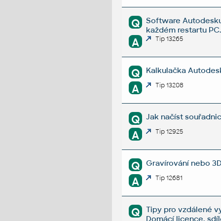
Software Autodesku 
Q
každém restartu PC
Tip 13265
A
Kalkulačka Autodesk 
Q
Tip 13208
A
Jak načíst souřadn
Q
Tip 12925
A
Gravírování nebo 3D
Q
Tip 12681
A
Tipy pro vzdálené v
Q
Domácí licence, sdí