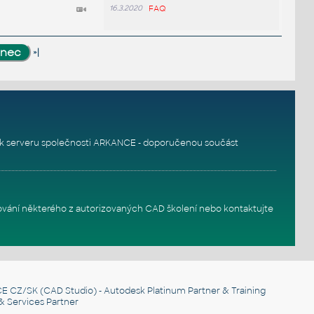
16.3.2020
FAQ
»|
k serveru
společnosti ARKANCE - doporučenou součást
ování některého z autorizovaných
CAD školení
nebo
kontaktujte
E CZ/SK
(CAD Studio) - Autodesk Platinum Partner & Training
& Services Partner