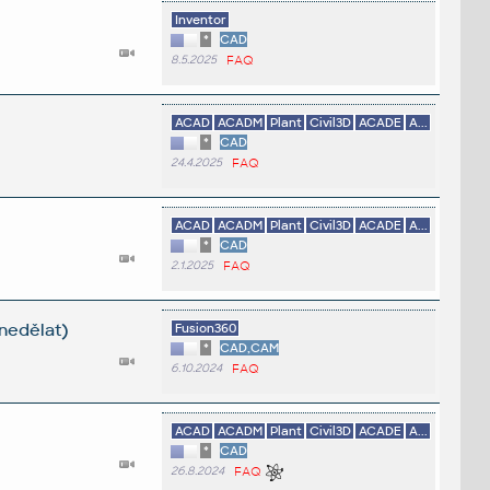
Inventor
*
CAD
8.5.2025
FAQ
ACAD
ACADM
Plant
Civil3D
ACADE
A...
*
CAD
24.4.2025
FAQ
ACAD
ACADM
Plant
Civil3D
ACADE
A...
*
CAD
2.1.2025
FAQ
nedělat)
Fusion360
*
CAD,CAM
6.10.2024
FAQ
ACAD
ACADM
Plant
Civil3D
ACADE
A...
*
CAD
26.8.2024
FAQ