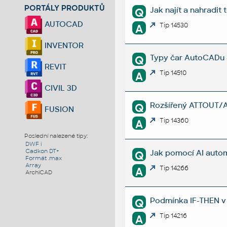
PORTÁLY PRODUKTŮ
Jak najít a nahradit
Q
AUTOCAD
Tip 14530
A
INVENTOR
Typy čar AutoCADu -
Q
REVIT
Tip 14510
A
CIVIL 3D
Rozšířený ATTOUT/ATT
Q
FUSION
Tip 14360
A
Poslední nalezené tipy:
DWF i
Cadkon DT+
Jak pomocí AI autom
Q
Formát .max
Array
Tip 14266
A
ArchiCAD
Podmínka IF-THEN v 
Q
Tip 14216
A