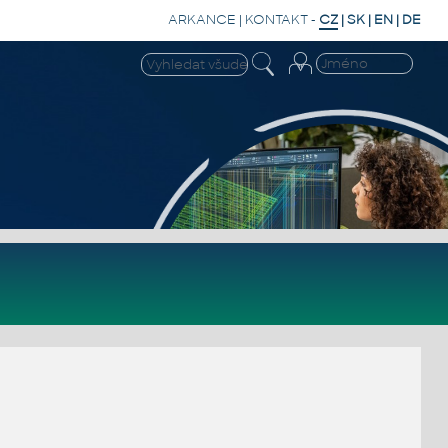
ARKANCE
|
KONTAKT
-
CZ
|
SK
|
EN
|
DE